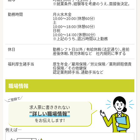
※就業条件、経験等を考慮のうえ、面接後決定。
勤務時間
月火水木金
10:00～20:00（休憩60分）
土
10:00～18:00（休憩60分）
日祝
10:00～14：00（休憩00分）
※上記のうち、週25時間以上勤務
休日
勤務シフト日以外 / 有給休暇（法定通り）、産前
産後休暇、育児休暇など 社内規則に準ずる
福利厚生諸手当
厚生年金／雇用保険／労災保険／薬剤師賠償責
任保険／その他健保
認定薬剤師手当、通勤手当など
職場情報
求人票に書ききれない
“詳しい職場情報”
をお伝えします！