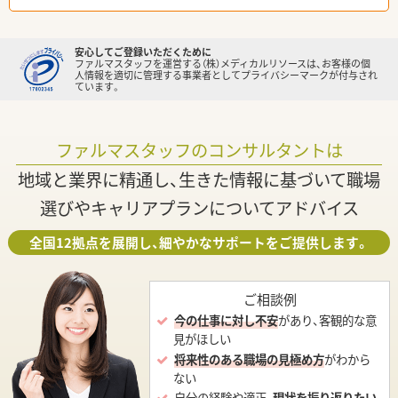
安心してご登録いただくために
ファルマスタッフを運営する（株）メディカルリソースは、お客様の個
人情報を適切に管理する事業者としてプライバシーマークが付与され
ています。
ファルマスタッフのコンサルタントは
地域と業界に精通し、生きた情報に基づいて職場
選びやキャリアプランについてアドバイス
全国12拠点を展開し、細やかなサポートをご提供します。
ご相談例
今の仕事に対し不安
があり、客観的な意
見がほしい
将来性のある職場の見極め方
がわから
ない
自分の経験や適正、
現状を振り返りたい