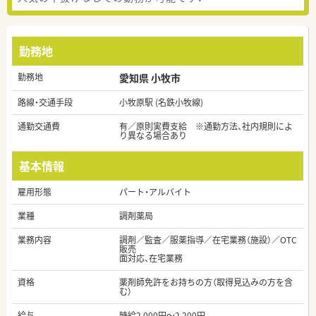
勤務地
勤務地
愛知県 小牧市
路線・交通手段
小牧原駅 (名鉄小牧線)
通勤交通費
有／原則実費支給 ※通勤方法、社内規則によ
り異なる場合あり
基本情報
雇用形態
パート・アルバイト
業種
調剤薬局
業務内容
調剤／監査／服薬指導／在宅業務（施設）／OTC
販売
面対応、在宅業務
資格
薬剤師免許をお持ちの方（取得見込みの方を含
む）
給与
時給2,000円～2,200円