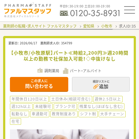
平日9：30-19：00 土日10：00-19：00
薬剤師の転職・求人サイト ファルマスタッフ
愛知県
小牧市
求人ID：35
更新日：
2026/06/17
薬剤師求人ID：
354799
【小牧市/小牧原駅】パート≪時給2,200円≫週20時間
以上の勤務で社保加入可能！◇中抜けなし
調剤薬局
パート・アルバイト
この求人に
検討リストに
問い合わせる
追加
年間休日120日以上
土日休み(相談可含む)
週休2.5日以上
週32h以上
未経験可
ブランク可
残業なし(ほぼなし含む)
転勤なし
車通勤可
教育制度あり
シフト制
大手チェーン
在宅