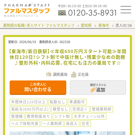
平日9：30-19：00 土日10：00-19：00
薬剤師の転職・求人サイト ファルマスタッフ
愛知県
東海市
求人ID：36
更新日：
2026/06/19
薬剤師求人ID：
362338
【東海市/新日鉄駅】≪年収650万円スタート可能≫年間
休日120日！シフト制で中抜け無し・残業少なめの勤務
♪整形外科・内科応需、在宅にも注力の薬局です☆
調剤薬局
正社員
この求人に
検討リストに
問い合わせる
追加
年間休日120日以上
転勤なし
車通勤可
高給与(600万円以上)
積雪なし
空港近く
管理薬剤師
管理職
教育制度あり
シフト制
大手チェーン以外
ヘルプ体制充実
一人薬剤師
高収入
在宅