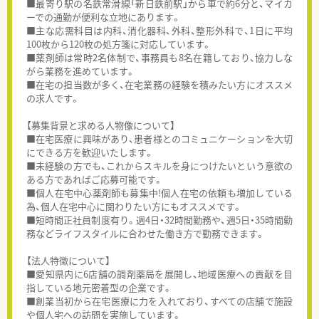
■最寄り駅の名鉄常滑線「新日鉄前駅」から車で約6分と、マイカ
ーでの通勤が便利な立地にあります。
■主な応需科目は内科、消化器科、外科、整形外科で、1日に平均
100枚から120枚の処方箋に対応しています。
■薬剤師は常時2名体制で、事務員も8名在籍しており、協力しな
がら業務を進めています。
■在宅の担当数が多く、在宅業務の経験を積みたい方にオススメ
の求人です。
【募集背景と求める人物像について】
■在宅医療に興味があり、患者様とのコミュニケーションを大切
にできる方を歓迎いたします。
■未経験の方でも、これからスキルを身につけたいという意欲の
ある方であればご応募可能です。
■個人在宅中心薬剤師も募集中!個人在宅の依頼も増加している
為、個人在宅中心に関わりたい方にもオススメです。
■短時間正社員制度有り。週4日・32時間勤務や、週5日・35時間勤
務などライフスタイルに合わせた働き方で勤務できます。
【法人特徴について】
■愛知県内に6店舗の調剤薬局を展開し、地域医療への貢献を目
指している地元密着型の企業です。
■創業当初から在宅医療に力を入れており、すべての店舗で施設
や個人宅への訪問を実施しています。