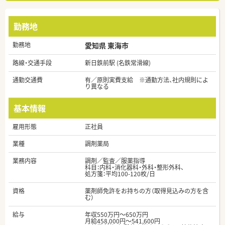
勤務地
勤務地
愛知県 東海市
路線・交通手段
新日鉄前駅 (名鉄常滑線)
通勤交通費
有／原則実費支給 ※通勤方法、社内規則によ
り異なる
基本情報
雇用形態
正社員
業種
調剤薬局
業務内容
調剤／監査／服薬指導
科目：内科・消化器科・外科・整形外科、
処方箋：平均100-120枚/日
資格
薬剤師免許をお持ちの方（取得見込みの方を含
む）
給与
年収550万円～650万円
月給458,000円～541,600円