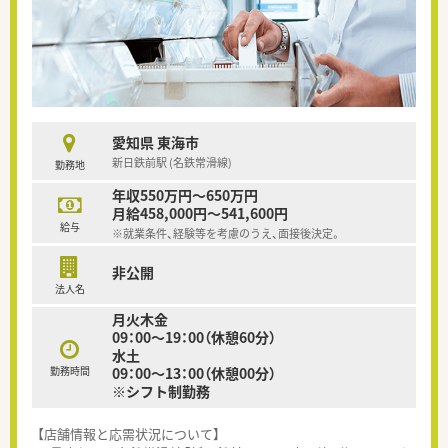
愛知県 東海市
新日鉄前駅 (名鉄常滑線)
勤務地
年収550万円～650万円
月給458,000円～541,600円
給与
※就業条件、経験等を考慮のうえ、面接後決定。
非公開
法人名
月火木金
09：00～19：00（休憩60分）
水土
勤務時間
09：00～13：00（休憩00分）
※シフト制勤務
【店舗情報と応需状況について】