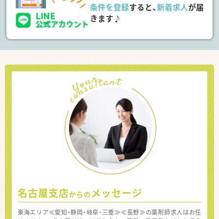
条件を登録
すると、
新着求人
が届
きます♪
名古屋支店
メッセージ
からの
東海エリア≪愛知・静岡・岐阜・三重≫≪長野≫の薬剤師求人はお任