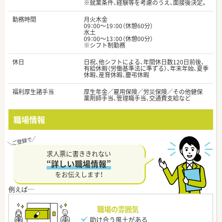
※就業条件、経験等を考慮のうえ、面接後決定。
勤務時間
月火木金
09：00～19：00（休憩60分）
水土
09：00～13：00（休憩00分）
※シフト制勤務
休日
日祝、他シフトによる、年間休日数120日前後、
有給休暇（労働基準法に準ずる）、年末年始、夏季
休暇、産育休暇、慶弔休暇
福利厚生諸手当
厚生年金／雇用保険／労災保険／その他健保
薬剤師手当、管理職手当、交通費支給など
職場情報
求人票に書ききれない
“詳しい職場情報”
をお伝えします！
職場の雰囲気
助け合う風土がある