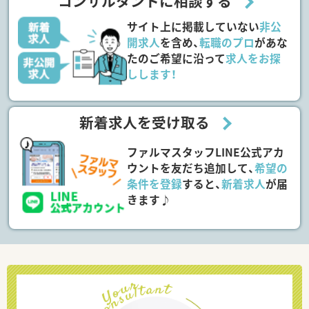
コンサルタントに相談する
サイト上に掲載していない
非公
開求人
を含め、
転職のプロ
があな
たのご希望に沿って
求人をお探
しします！
新着求人を受け取る
ファルマスタッフLINE公式アカ
ウントを友だち追加して、
希望の
条件を登録
すると、
新着求人
が届
きます♪