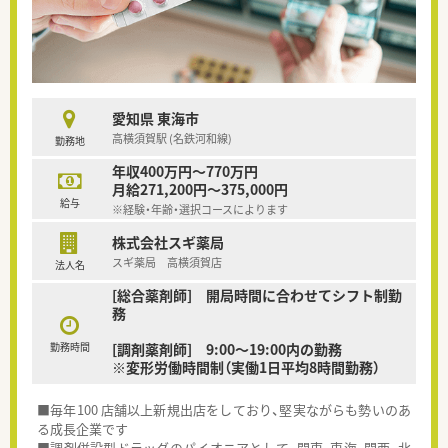
愛知県 東海市
高横須賀駅 (名鉄河和線)
勤務地
年収400万円～770万円
月給271,200円～375,000円
給与
※経験・年齢・選択コースによります
株式会社スギ薬局
スギ薬局 高横須賀店
法人名
[総合薬剤師] 開局時間に合わせてシフト制勤
務
勤務時間
[調剤薬剤師] 9:00～19:00内の勤務
※変形労働時間制（実働1日平均8時間勤務）
■毎年100 店舗以上新規出店をしており、堅実ながらも勢いのあ
る成長企業です
■調剤併設型ドラッグのパイオニアとして、関東、東海、関西、北