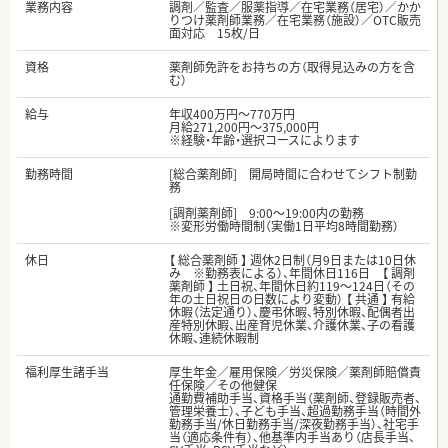
業務内容
調剤／監査／服薬指導／在宅業務（居宅）／かか
りつけ薬剤師業務／在宅業務（施設）／OTC販売
面対応 15枚/日
資格
薬剤師免許をお持ちの方（取得見込みの方を含
む）
給与
年収400万円～770万円
月給271,200円～375,000円
※経験・年齢・選択コースによります
勤務時間
[総合薬剤師] 開局時間に合わせてシフト制勤
務
[調剤薬剤師] 9:00～19:00内の勤務
※変形労働時間制（実働1日平均8時間勤務）
休日
【 総合薬剤師 】 週休2日制（月9日または10日休
み ※勤務表による）、年間休日116日 【 調剤
薬剤師 】 土日祝、年間休日約119～124日（その
年の土日祝日の日数により変動） 【 共通 】 有給
休暇（法定通り）、慶弔休暇、特別休暇、配偶者出
産特別休暇、出産育児休業、介護休業、子の看護
休暇、連続休暇制
福利厚生諸手当
厚生年金／雇用保険／労災保険／薬剤師賠償責
任保険／その他健保
通勤費補助手当、資格手当（薬剤師、登録販売者、
管理栄養士）、子ども手当、超過勤務手当（時間外
勤務手当/休日勤務手当/深夜勤務手当）、社宅手
当（適応条件有）、他基準内手当あり（店長手当、