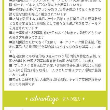
陸・信州を中心に約1,700店舗以上を展開しています
■研修制度は様々なプランがあり、集合研修だけでなく任意で受
講可能な研修も幅広く用意されています
■店舗で活躍する従業員、社外で活躍する従業員、将来経営幹部
となる従業員など、薬剤師として様々な活躍ができるフィールド
を用意されています
■総合薬剤師・調剤薬剤師（土日休み・19時までの勤務）どちらか
の働き方を選択できます
■調剤併設型だけでなく「医療モール・クリニック併設店舗」「敷
地内薬局」「訪問調剤特化型店舗」など様々な店舗を運営していま
す
■在宅医療にも積極的取り組んでおり「訪問調剤特化型店舗」を
50店舗以上、無菌調剤室は業界最多の51店舗設置しています
■「プラチナくるみん認定企業」「健康経営優良法人2023（大規模
法人部門）認定」等を取得し一人ひとりが働きやすい環境が整備
されています
■充実した研修制度、人事制度、評価制度、キャリア支援制度等が
あるのも特徴です
advantage
求人の魅力