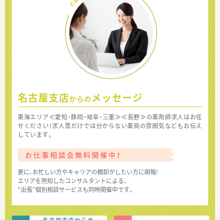
名古屋支店
メッセージ
からの
東海エリア≪愛知・静岡・岐阜・三重≫≪長野≫の薬剤師求人はお任
せください！求人票だけでは分からない薬局の雰囲気などもお伝え
しています。
お仕事相談会無料開催中！
更に、お忙しい方やキャリアの棚卸がしたい方に朗報!
エリアを熟知したコンサルタントによる、
“出張”個別相談サービスも同時開催中です。