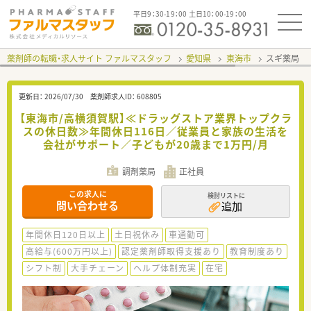
平日9：30-19：00 土日10：00-19：00
薬剤師の転職・求人サイト ファルマスタッフ
愛知県
東海市
スギ薬局 
更新日：
2026/07/30
薬剤師求人ID：
608805
【東海市/高横須賀駅】≪ドラッグストア業界トップクラ
スの休日数≫年間休日116日／従業員と家族の生活を
会社がサポート／子どもが20歳まで1万円/月
調剤薬局
正社員
この求人に
検討リストに
問い合わせる
追加
年間休日120日以上
土日祝休み
車通勤可
高給与(600万円以上)
認定薬剤師取得支援あり
教育制度あり
シフト制
大手チェーン
ヘルプ体制充実
在宅