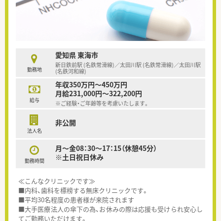
愛知県 東海市
新日鉄前駅 (名鉄常滑線)／太田川駅 (名鉄常滑線)／太田川駅
勤務地
(名鉄河和線)
年収350万円～450万円
月給231,000円～322,200円
給与
※ご経験・ご年齢等を考慮いたします。
非公開
法人名
月～金08：30～17：15（休憩45分）
※土日祝日休み
勤務時間
≪こんなクリニックです≫
■内科、歯科を標榜する無床クリニックです。
■平均30名程度の患者様が来院されます
■大手医療法人の傘下の為、お休みの際は応援も受けられ安心し
てご勤務いただけます。