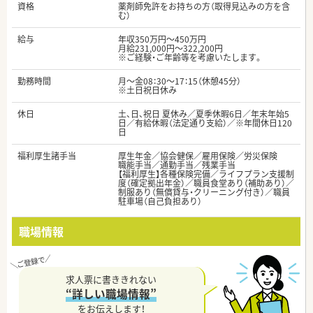
資格
薬剤師免許をお持ちの方（取得見込みの方を含
む）
給与
年収350万円～450万円
月給231,000円～322,200円
※ご経験・ご年齢等を考慮いたします。
勤務時間
月～金08：30～17：15（休憩45分）
※土日祝日休み
休日
土、日、祝日 夏休み／夏季休暇6日／年末年始5
日／有給休暇（法定通り支給）／※年間休日120
日
福利厚生諸手当
厚生年金／協会健保／雇用保険／労災保険
職能手当／通勤手当／残業手当
【福利厚生】各種保険完備／ライフプラン支援制
度（確定拠出年金）／職員食堂あり（補助あり）／
制服あり（無償貸与・クリーニング付き）／職員
駐車場（自己負担あり）
職場情報
求人票に書ききれない
“詳しい職場情報”
をお伝えします！