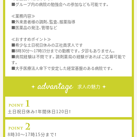
■グループ内の病院の勉強会への参加なども可能です。
≪業務内容≫
■外来患者様の調剤、監査、服薬指導
■医薬品の発注、管理など
≪おすすめポイント≫
■希少な土日祝日休みの正社員求人です
■8時30分～17時15分までの勤務です。夕診もありません。
■病院経験は不問です。調剤薬局の経験があればご応募可能で
す。
■大手医療法人傘下で安定した経営基盤のある病院です。
advantage
求人の魅力
土日祝日休み！年間休日120日！
8時30～17時15分まで！