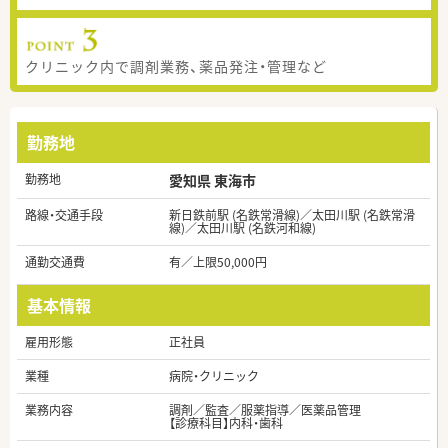
クリニック内で調剤業務、薬品発注・管理など
勤務地
勤務地
愛知県 東海市
路線・交通手段
新日鉄前駅 (名鉄常滑線)／太田川駅 (名鉄常滑
線)／太田川駅 (名鉄河和線)
通勤交通費
有／上限50,000円
基本情報
雇用形態
正社員
業種
病院・クリニック
業務内容
調剤／監査／服薬指導／医薬品管理
【診療科目】内科・歯科