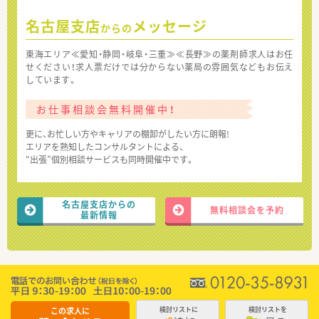
名古屋支店
メッセージ
からの
東海エリア≪愛知・静岡・岐阜・三重≫≪長野≫の薬剤師求人はお任
せください！求人票だけでは分からない薬局の雰囲気などもお伝え
しています。
お仕事相談会無料開催中！
更に、お忙しい方やキャリアの棚卸がしたい方に朗報!
エリアを熟知したコンサルタントによる、
“出張”個別相談サービスも同時開催中です。
名古屋支店からの
無料相談会を予約
最新情報
この求人に
検討リストに
検討リストを