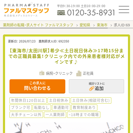
平日9：30-19：00 土日10：00-19：00
薬剤師の転職・求人サイト ファルマスタッフ
愛知県
東海市
求人ID：69
更新日：
2026/07/23
薬剤師求人ID：
692350
【東海市/太田川駅】希少≪土日祝日休み≫17時15分ま
での正職員募集！クリニック内での外来患者様対応がメ
インです♪
病院・クリニック
正社員
この求人に
検討リストに
問い合わせる
追加
年間休日120日以上
土日祝休み
土日休み(相談可含む)
ブランク可
転勤なし
車通勤可
教育制度あり
大手チェーン以外
一人薬剤師
~18時までの職場