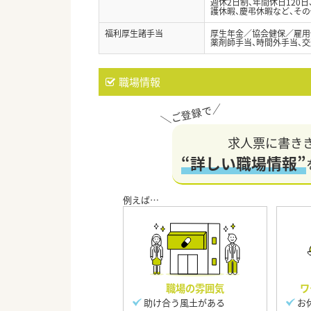
週休2日制、年間休日120
護休暇、慶弔休暇など、そ
福利厚生諸手当
厚生年金／協会健保／雇用
薬剤師手当、時間外手当、
職場情報
求人票に書き
“詳しい職場情報”
職場の雰囲気
ワ
助け合う風土がある
お