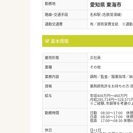
愛知県 東海市
勤務地
路線・交通手段
名和駅 (名鉄常滑線)
通勤交通費
有／原則実費支給 ※通勤
基本情報
雇用形態
正社員
業種
その他
業務内容
調剤／監査／服薬指導／病
資格
薬剤師免許をお持ちの方（
給与
年収400万円～460万円
月給285,714円～328,571
※ご経験、年齢等を考慮の
勤務時間
日勤 08:30～17:00 休
日直 08:30～17:00 
宿直 17:00～08:30 
休日
日+1日