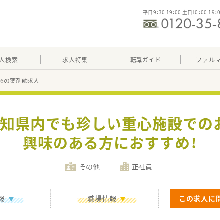
平日9：30-19：00 土日10：00-19：
人検索
求人特集
転職ガイド
ファル
796の薬剤師求人
≪愛知県内でも珍しい重心施設での
興味のある方におすすめ！
その他
正社員
報
職場情報
この求人に