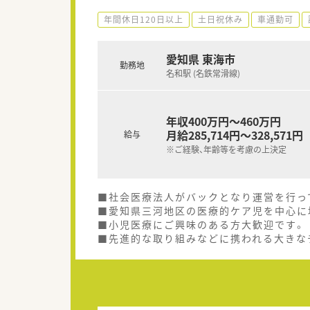
年間休日120日以上
土日祝休み
車通勤可
愛知県 東海市
勤務地
名和駅 (名鉄常滑線)
年収400万円～460万円
月給285,714円～328,571円
給与
※ご経験、年齢等を考慮の上決定
■社会医療法人がバックとなり運営を行っ
■愛知県三河地区の医療的ケア児を中心に
■小児医療にご興味のある方大歓迎です。
■先進的な取り組みなどに携われる大きな