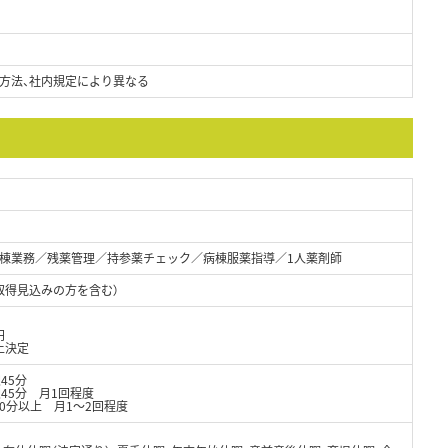
方法、社内規定により異なる
棟業務／残薬管理／持参薬チェック／病棟服薬指導／1人薬剤師
取得見込みの方を含む）
円
上決定
憩45分
休憩45分 月1回程度
休憩60分以上 月1～2回程度