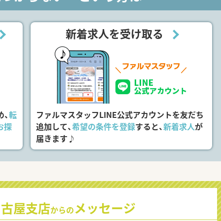
新着求人を受け取る
め、
転
ファルマスタッフLINE公式アカウントを友だち
お探
追加して、
希望の条件を登録
すると、
新着求人
が
届きます♪
名古屋支店
メッセージ
からの