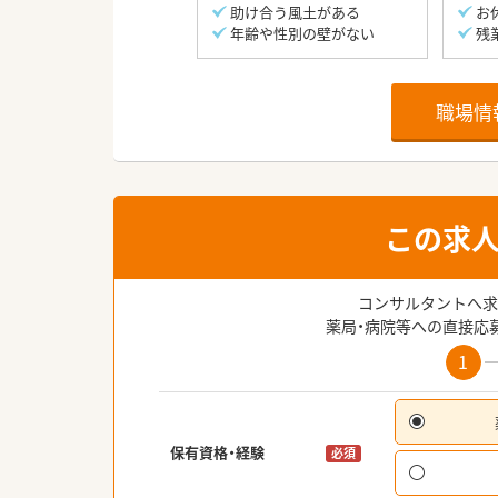
助け合う風土がある
お
年齢や性別の壁がない
残
職場情
この求
コンサルタントへ求
薬局・病院等への直接応
1
保有資格・経験
必須