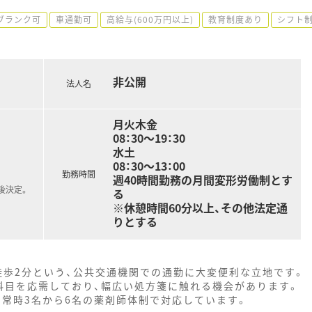
ブランク可
車通勤可
高給与(600万円以上)
教育制度あり
シフト
非公開
法人名
月火木金
08：30～19：30
水土
08：30～13：00
勤務時間
週40時間勤務の月間変形労働制とす
後決定。
る
※休憩時間60分以上、その他法定通
りとする
徒歩2分という、公共交通機関での通勤に大変便利な立地です。
科目を応需しており、幅広い処方箋に触れる機会があります。
い、常時3名から6名の薬剤師体制で対応しています。