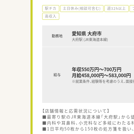
駅チカ
土日休み(相談可含む)
週32h以上
高収入
愛知県 大府市
勤務地
大府駅 (JR東海道本線)
年収550万円～700万円
月給458,000円～583,000円
給与
※就業条件、経験等を考慮のうえ、面接
【店舗情報と応需状況について】
■最寄り駅のJR東海道本線「大府駅」から
■内科や耳鼻科、小児科など多岐にわたる
■1日平均50枚から150枚の処方箋を扱