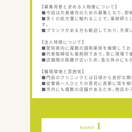
【募集背景と求める人物像について】
■今回は欠員補充のための募集となり、即
■多くの処方箋に触れることで、薬剤師と
す。
■ブランクがある方も歓迎しており、手厚
【法人特徴について】
■愛知県内に複数の調剤薬局を展開してお
■代表取締役も薬剤師であり、常に現場で
■店舗間の距離が近いため、急な休みにも
【職場環境と雰囲気】
■門前のクリニックとは日頃から良好な関
■従業員一人ひとりの意見に真摯に耳を傾
■市内にも複数の店舗があるため、他店の