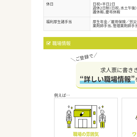
休日
日祝+半日2日
週休2日制（日祝、水土午後）
護休暇、慶弔休暇
福利厚生諸手当
厚生年金／雇用保険／労災
薬剤師手当、管理薬剤師手
職場情報
求人票に書き
“詳しい職場情報”
職場の雰囲気
ワ