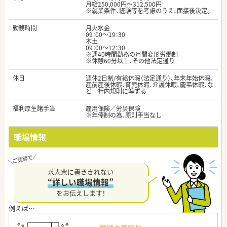
月給250,000円～312,500円
※就業条件、経験等を考慮のうえ、面接後決定。
勤務時間
月火水金
09：00～19：30
木土
09：00～12：30
※週40時間勤務の月間変形労働制
※休憩60分以上、その他法定通り
休日
週休2日制/有給休暇（法定通り）、年末年始休暇、
産前産後休暇、育児休暇、介護休暇、慶弔休暇、な
ど 社内規則に準ずる
福利厚生諸手当
雇用保険／労災保険
※年俸制の為、原則手当なし
職場情報
求人票に書ききれない
“詳しい職場情報”
をお伝えします！