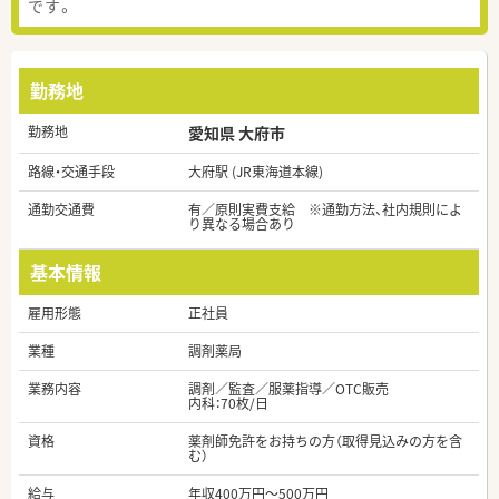
です。
勤務地
勤務地
愛知県 大府市
路線・交通手段
大府駅 (JR東海道本線)
通勤交通費
有／原則実費支給 ※通勤方法、社内規則によ
り異なる場合あり
基本情報
雇用形態
正社員
業種
調剤薬局
業務内容
調剤／監査／服薬指導／OTC販売
内科：70枚/日
資格
薬剤師免許をお持ちの方（取得見込みの方を含
む）
給与
年収400万円～500万円