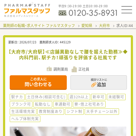
平日9：30-19：00 土日10：00-19：00
薬剤師の転職・求人サイト ファルマスタッフ
愛知県
大府市
求人ID：44
更新日：
2026/07/23
薬剤師求人ID：
445129
【大府市/大府駅】≪店舗異動なしで腰を据えた勤務≫◆
内科門前、駅チカ！頑張りを評価する社風です
調剤薬局
正社員
この求人に
検討リストに
問い合わせる
追加
駅チカ
土日休み(相談可含む)
週32h以上
新卒可
未経験可
ブランク可
転勤なし
車通勤可
寮・借上社宅あり
生活環境充実
教育制度あり
シフト制
大手チェーン以外
ヘルプ体制充実