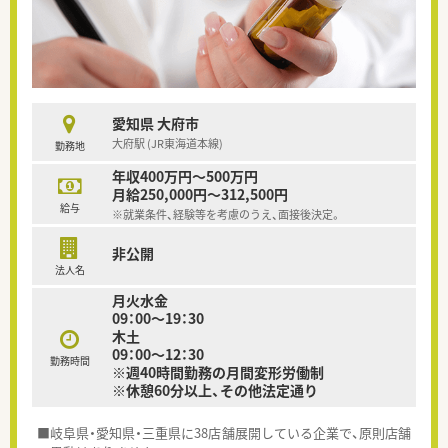
愛知県 大府市
大府駅 (JR東海道本線)
勤務地
年収400万円～500万円
月給250,000円～312,500円
給与
※就業条件、経験等を考慮のうえ、面接後決定。
非公開
法人名
月火水金
09：00～19：30
木土
09：00～12：30
勤務時間
※週40時間勤務の月間変形労働制
※休憩60分以上、その他法定通り
■岐阜県・愛知県・三重県に38店舗展開している企業で、原則店舗