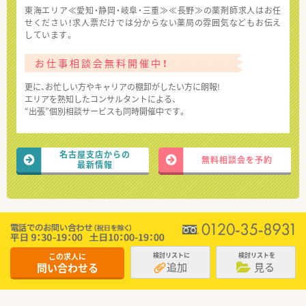
東海エリア≪愛知・静岡・岐阜・三重≫≪長野≫の薬剤師求人はお任
せください！求人票だけでは分からない薬局の雰囲気などもお伝え
しています。
お仕事相談会無料開催中！
更に、お忙しい方やキャリアの棚卸がしたい方に朗報!
エリアを熟知したコンサルタントによる、
“出張”個別相談サービスも同時開催中です。
名古屋支店からの
無料相談会を予約
最新情報
この求人に
検討リストに
検討リストを
追加
見る
問い合わせる