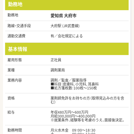
勤務地
勤務地
愛知県 大府市
路線・交通手段
大府駅 (JR武豊線)
通勤交通費
有／会社規定による
基本情報
雇用形態
正社員
業種
調剤薬局
業務内容
調剤／監査／服薬指導
■科目：皮膚科, 小児科, 耳鼻科
■処方箋枚数：100枚～150枚
資格
薬剤師免許をお持ちの方（取得見込みの方を含
む）
給与
年収480万円～600万円
月給300,000円～400,000円
※就業条件、経験等を考慮のうえ、面接後決定。
勤務時間
月火水木金 09：00～18：30