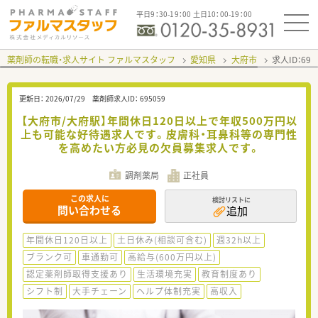
平日9：30-19：00 土日10：00-19：00
薬剤師の転職・求人サイト ファルマスタッフ
愛知県
大府市
求人ID：69
更新日：
2026/07/29
薬剤師求人ID：
695059
【大府市/大府駅】年間休日120日以上で年収500万円以
上も可能な好待遇求人です。皮膚科・耳鼻科等の専門性
を高めたい方必見の欠員募集求人です。
調剤薬局
正社員
この求人に
検討リストに
問い合わせる
追加
年間休日120日以上
土日休み(相談可含む)
週32h以上
ブランク可
車通勤可
高給与(600万円以上)
認定薬剤師取得支援あり
生活環境充実
教育制度あり
シフト制
大手チェーン
ヘルプ体制充実
高収入