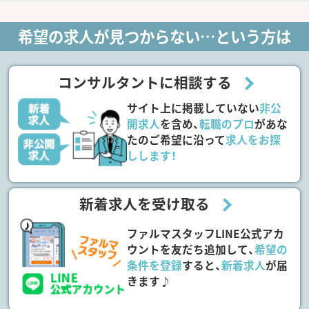
希望の求人が見つからない…という方は
コンサルタントに相談する
サイト上に掲載していない
非公
開求人
を含め、
転職のプロ
があな
たのご希望に沿って
求人をお探
しします！
新着求人を受け取る
ファルマスタッフLINE公式アカ
ウントを友だち追加して、
希望の
条件を登録
すると、
新着求人
が届
きます♪