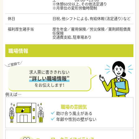
土 09：00～13：00
※休憩60分以上、その他法定通り
※月単位の変形労働時間制
休日
日祝、他シフトによる、有給休暇（法定通り）など
福利厚生諸手当
厚生年金／雇用保険／労災保険／薬剤師賠償責
任保険
交通費支給、駐車場あり
職場情報
求人票に書ききれない
“詳しい職場情報”
をお伝えします！
職場の雰囲気
助け合う風土がある
年齢や性別の壁がない