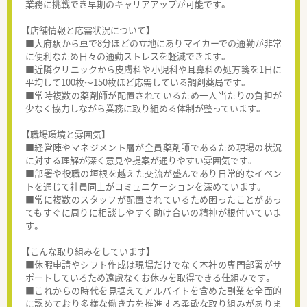
業務に挑戦でき早期のキャリアアップが可能です。
【店舗情報と応需状況について】
■大府駅から車で8分ほどの立地にありマイカーでの通勤が非常
に便利なため日々の通勤ストレスを軽減できます。
■近隣クリニックから皮膚科や小児科や耳鼻科の処方箋を1日に
平均して100枚～150枚ほど応需している調剤薬局です。
■常時複数の薬剤師が配置されているため一人当たりの負担が
少なく協力しながら業務に取り組める体制が整っています。
【職場環境と雰囲気】
■経営陣やマネジメント層が全員薬剤師であるため現場の状況
に対する理解が深く意見や提案が通りやすい雰囲気です。
■部署や役職の垣根を越えた交流が盛んであり日常的なイベン
トを通じて社員同士がコミュニケーションを深めています。
■常に複数のスタッフが配置されているため困ったことがあっ
てもすぐに周りに相談しやすく助け合いの精神が根付いていま
す。
【こんな取り組みをしています】
■休暇申請やシフト作成は現場だけでなく本社の専門部署がサ
ポートしているため遠慮なくお休みを取得できる仕組みです。
■これからの時代を見据えてアルバイトを含めた副業を全面的
に認めており多様な働き方を推進する柔軟な取り組みがありま