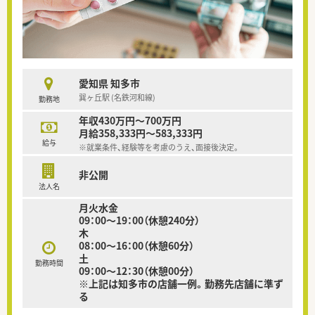
愛知県 知多市
巽ヶ丘駅 (名鉄河和線)
勤務地
年収430万円～700万円
月給358,333円～583,333円
給与
※就業条件、経験等を考慮のうえ、面接後決定。
非公開
法人名
月火水金
09：00～19：00（休憩240分）
木
08：00～16：00（休憩60分）
土
勤務時間
09：00～12：30（休憩00分）
※上記は知多市の店舗一例。勤務先店舗に準ず
る