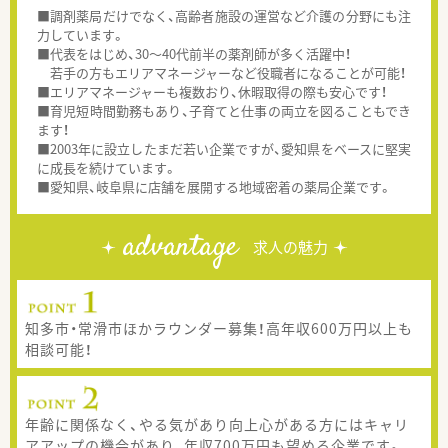
■調剤薬局だけでなく、高齢者施設の運営など介護の分野にも注
力しています。
■代表をはじめ、30～40代前半の薬剤師が多く活躍中！
若手の方もエリアマネージャーなど役職者になることが可能！
■エリアマネージャーも複数おり、休暇取得の際も安心です！
■育児短時間勤務もあり、子育てと仕事の両立を図ることもでき
ます！
■2003年に設立したまだ若い企業ですが、愛知県をベースに堅実
に成長を続けています。
■愛知県、岐阜県に店舗を展開する地域密着の薬局企業です。
advantage
求人の魅力
知多市・常滑市ほかラウンダー募集！高年収600万円以上も
相談可能！
年齢に関係なく、やる気があり向上心がある方にはキャリ
アアップの機会があり、年収700万円も望める企業です。