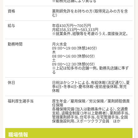
※勤務先店舗により異なる
資格
薬剤師免許をお持ちの方（取得見込みの方を含
む）
給与
年収430万円～700万円
月給358,333円～583,333円
※就業条件、経験等を考慮のうえ、面接後決定。
勤務時間
月火水金
09：00～19：00（休憩240分）
木
08：00～16：00（休憩60分）
土
09：00～12：30（休憩00分）
※上記は知多市の店舗一例。勤務先店舗に準ず
る
休日
日祝ほかシフトによる、有給休暇（法定通り）、夏
季4日・冬季4日・慶弔休暇・産前産後休暇、育児
休暇
福利厚生諸手当
厚生年金／雇用保険／労災保険／薬剤師賠償責
任保険
各種保険完備（加入は勤務条件による）、交通費
支給、退職金制度（3年以上勤務者）、薬剤師手当、
管理薬剤師手当、住宅手当、在宅管理手当、全国
保養施設利用、スポーツクラブ会員 ほか
職場情報