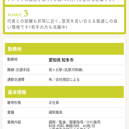
代表との距離も非常に近く、意見を言い合える風通しの良
い環境です！若手の方も活躍中！
勤務地
勤務地
愛知県 知多市
路線・交通手段
巽ヶ丘駅 (名鉄河和線)
通勤交通費
有／会社規定による
基本情報
雇用形態
正社員
業種
調剤薬局
業務内容
調剤／監査／服薬指導／OTC販売
科目：内科、神経内科 45枚/日