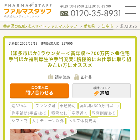
平日9：30-19：00 土日10：00-19：00
薬剤師の転職・求人サイト ファルマスタッフ
愛知県
知多市
求人ID：35
更新日：
2026/06/19
薬剤師求人ID：
357905
【知多市ほか】ラウンダー＜高年収～700万円＞●住宅
手当ほか福利厚生や手当充実！積極的にお仕事に取り組
みたい方にオススメ
調剤薬局
正社員
この求人に
検討リストに
問い合わせる
追加
週32h以上
ブランク可
車通勤可
高給与(600万円以上)
住宅補助(手当)あり
積雪なし
空港近く
教育制度あり
シフト制
大手チェーン以外
ヘルプ体制充実