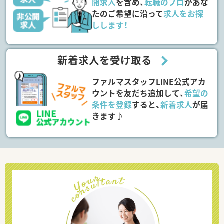
開求人
を含め、
転職のプロ
があな
たのご希望に沿って
求人をお探
しします！
新着求人を受け取る
ファルマスタッフLINE公式アカ
ウントを友だち追加して、
希望の
条件を登録
すると、
新着求人
が届
きます♪