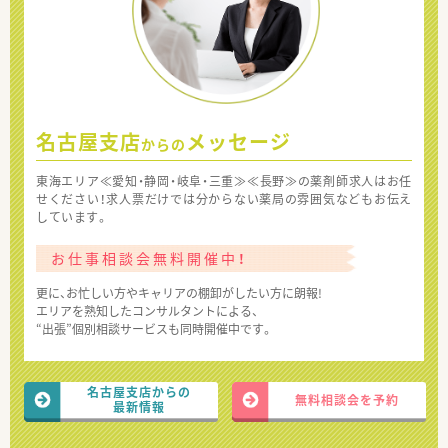
名古屋支店
メッセージ
からの
東海エリア≪愛知・静岡・岐阜・三重≫≪長野≫の薬剤師求人はお任
せください！求人票だけでは分からない薬局の雰囲気などもお伝え
しています。
お仕事相談会無料開催中！
更に、お忙しい方やキャリアの棚卸がしたい方に朗報!
エリアを熟知したコンサルタントによる、
“出張”個別相談サービスも同時開催中です。
名古屋支店からの
無料相談会を予約
最新情報