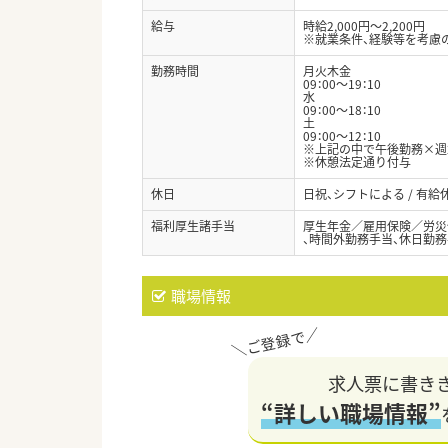
給与
時給2,000円～2,200円
※就業条件、経験等を考慮
勤務時間
月火木金
09：00～19：10
水
09：00～18：10
土
09：00～12：10
※上記の中で午後勤務×週
※休憩法定通り付与
休日
日祝、シフトによる / 有
福利厚生諸手当
厚生年金／雇用保険／労災
、時間外勤務手当、休日勤務
職場情報
求人票に書き
“詳しい職場情報”