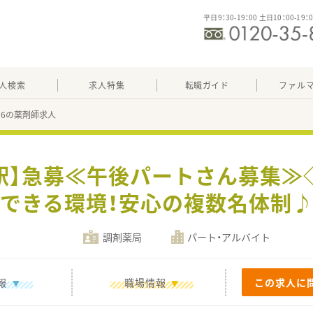
平日9：30-19：00 土日10：00-19：
人検索
求人特集
転職ガイド
ファル
336の薬剤師求人
園駅】急募≪午後パートさん募集≫
できる環境！安心の複数名体制
調剤薬局
パート・アルバイト
報
職場情報
この求人に