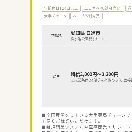
年間休日120日以上
土日休み(相談可含む)
週
大手チェーン
ヘルプ体制充実
愛知県 日進市
勤務地
杁ヶ池公園駅 (リニモ)
時給2,000円～2,200円
給与
※就業条件、経験等を考慮のうえ、面接
■全国展開をしている大手薬局チェーンで
て長くご就業いただけます。
■新規開業システムや医療開業のサポート