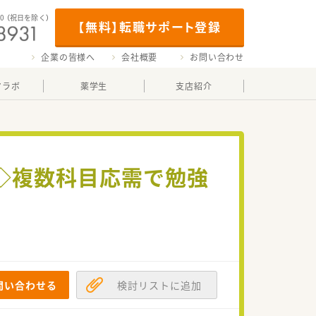
00
（祝日を除く）
【無料】転職サポート登録
企業の皆様へ
会社概要
お問い合わせ
マラボ
薬学生
支店紹介
◇複数科目応需で勉強
♪
問い合わせる
検討リストに追加