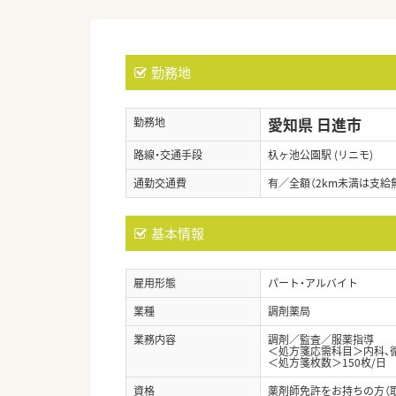
勤務地
愛知県 日進市
勤務地
路線・交通手段
杁ヶ池公園駅 (リニモ)
通勤交通費
有／全額（2km未満は支給
基本情報
雇用形態
パート・アルバイト
業種
調剤薬局
業務内容
調剤／監査／服薬指導
＜処方箋応需科目＞内科、
＜処方箋枚数＞150枚/日
資格
薬剤師免許をお持ちの方（