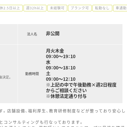
休2.5日以上
週32h以上
未経験可
ブランク可
転勤なし
車通勤
非公開
法人名
月火木金
09：00～19：10
水
09：00～18：10
土
勤務時間
後決定。
09：00～12：10
※上記の中で午後勤務×週2日程度
からご相談ください
※休憩法定通り付与
す。店舗設備、福利厚生、教育研修制度などが整っており安心し
とコンサルティングも行なっております。