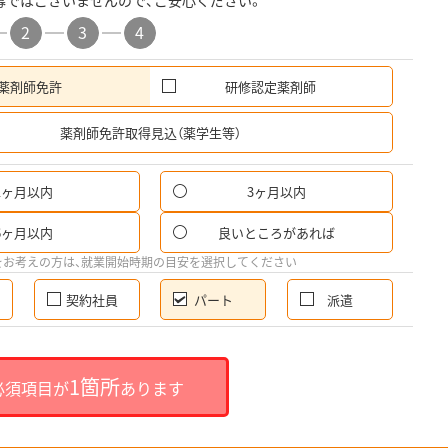
募ではございませんので、ご安心ください。
2
3
4
薬剤師免許
研修認定薬剤師
希
薬剤師免許取得見込（薬学生等）
1ヶ月以内
3ヶ月以内
パ
6ヶ月以内
良いところがあれば
希
をお考えの方は、就業開始時期の目安を選択してください
契約社員
パート
派遣
就
1箇所
必須項目が
あります