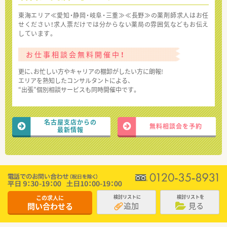
東海エリア≪愛知・静岡・岐阜・三重≫≪長野≫の薬剤師求人はお任
せください！求人票だけでは分からない薬局の雰囲気などもお伝え
しています。
お仕事相談会無料開催中！
更に、お忙しい方やキャリアの棚卸がしたい方に朗報!
エリアを熟知したコンサルタントによる、
“出張”個別相談サービスも同時開催中です。
名古屋支店からの
無料相談会を予約
最新情報
この求人に
検討リストに
検討リストを
追加
見る
問い合わせる