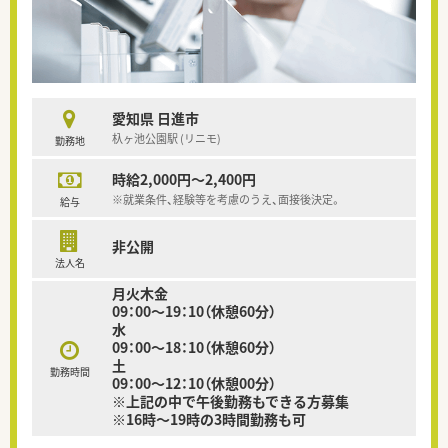
愛知県 日進市
杁ヶ池公園駅 (リニモ)
勤務地
時給2,000円～2,400円
※就業条件、経験等を考慮のうえ、面接後決定。
給与
非公開
法人名
月火木金
09：00～19：10（休憩60分）
水
09：00～18：10（休憩60分）
土
勤務時間
09：00～12：10（休憩00分）
※上記の中で午後勤務もできる方募集
※16時～19時の3時間勤務も可