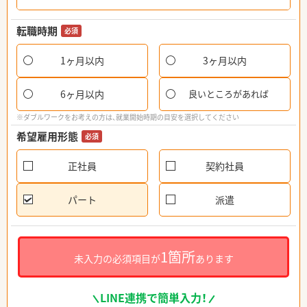
転職時期
必須
1ヶ月以内
3ヶ月以内
6ヶ月以内
良いところがあれば
※ダブルワークをお考えの方は、就業開始時期の目安を選択してください
希望雇用形態
必須
正社員
契約社員
パート
派遣
1箇所
未入力の必須項目が
あります
LINE連携で簡単入力！