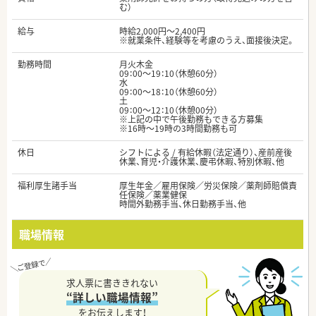
む）
給与
時給2,000円～2,400円
※就業条件、経験等を考慮のうえ、面接後決定。
勤務時間
月火木金
09：00～19：10（休憩60分）
水
09：00～18：10（休憩60分）
土
09：00～12：10（休憩00分）
※上記の中で午後勤務もできる方募集
※16時～19時の3時間勤務も可
休日
シフトによる / 有給休暇（法定通り）、産前産後
休業、育児・介護休業、慶弔休暇、特別休暇、他
福利厚生諸手当
厚生年金／雇用保険／労災保険／薬剤師賠償責
任保険／薬業健保
時間外勤務手当、休日勤務手当、他
職場情報
求人票に書ききれない
“詳しい職場情報”
をお伝えします！