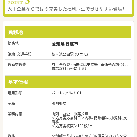
大手企業ならではの充実した福利厚生で働きやすい環境！
勤務地
勤務地
愛知県 日進市
路線・交通手段
杁ヶ池公園駅 (リニモ)
通勤交通費
有／全額（2km未満は支給無。車通勤の場合は、
市場燃料価格による）
基本情報
雇用形態
パート・アルバイト
業種
調剤薬局
業務内容
調剤／監査／服薬指導
＜処方箋応需科目＞内科、循環器科、小児科、皮
膚科
＜処方箋枚数＞100枚/日
資格
薬剤師免許をお持ちの方（取得見込みの方を含