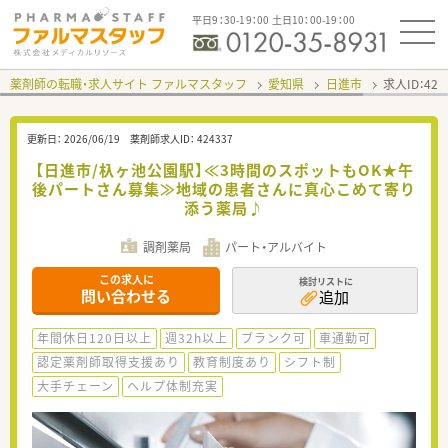
平日9：30-19：00 土日10：00-19：00
薬剤師の転職・求人サイト ファルマスタッフ
愛知県
日進市
求人ID：42
更新日：
2026/06/19
薬剤師求人ID：
424337
【日進市/杁ヶ池公園駅】≪3時間のスポットもOK★午
後パートさん募集≫地域の患者さんに真心こめて寄り
添う薬局♪
調剤薬局
パート・アルバイト
この求人に
検討リストに
問い合わせる
追加
年間休日120日以上
週32h以上
ブランク可
車通勤可
認定薬剤師取得支援あり
教育制度あり
シフト制
大手チェーン
ヘルプ体制充実