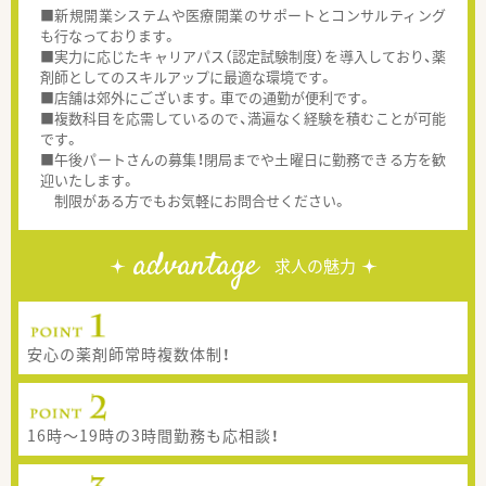
■新規開業システムや医療開業のサポートとコンサルティング
も行なっております。
■実力に応じたキャリアパス（認定試験制度）を導入しており、薬
剤師としてのスキルアップに最適な環境です。
■店舗は郊外にございます。車での通勤が便利です。
■複数科目を応需しているので、満遍なく経験を積むことが可能
です。
■午後パートさんの募集！閉局までや土曜日に勤務できる方を歓
迎いたします。
制限がある方でもお気軽にお問合せください。
advantage
求人の魅力
安心の薬剤師常時複数体制！
16時～19時の3時間勤務も応相談！