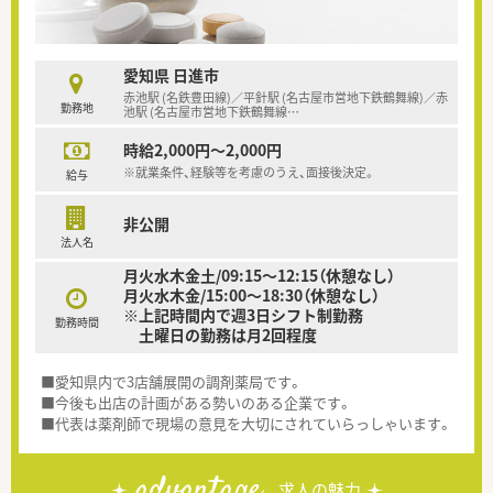
愛知県 日進市
赤池駅 (名鉄豊田線)／平針駅 (名古屋市営地下鉄鶴舞線)／赤
勤務地
池駅 (名古屋市営地下鉄鶴舞線
…
時給2,000円～2,000円
※就業条件、経験等を考慮のうえ、面接後決定。
給与
非公開
法人名
月火水木金土/09:15～12:15（休憩なし）
月火水木金/15:00～18:30（休憩なし）
※上記時間内で週3日シフト制勤務
勤務時間
土曜日の勤務は月2回程度
■愛知県内で3店舗展開の調剤薬局です。
■今後も出店の計画がある勢いのある企業です。
■代表は薬剤師で現場の意見を大切にされていらっしゃいます。
advantage
求人の魅力