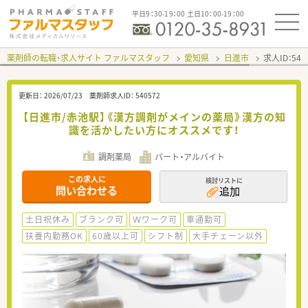
平日9：30-19：00 土日10：00-19：00
薬剤師の転職・求人サイト ファルマスタッフ
愛知県
日進市
求人ID：54
更新日：
2026/07/23
薬剤師求人ID：
540572
【日進市/赤池駅】《漢方調剤がメインの薬局》漢方の知
識を活かしたい方にオススメです！
調剤薬局
パート・アルバイト
この求人に
検討リストに
問い合わせる
追加
土日祝休み
ブランク可
Ｗワーク可
車通勤可
扶養内勤務OK
60歳以上可
シフト制
大手チェーン以外