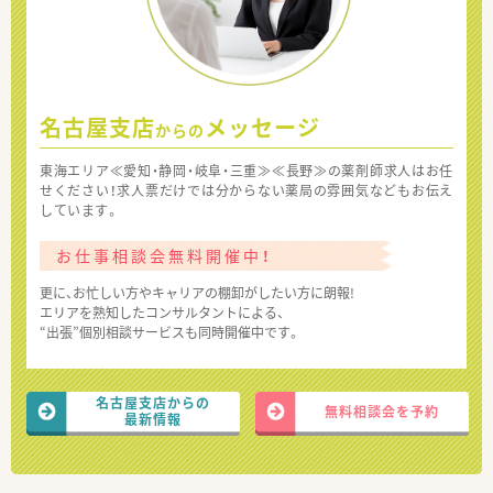
名古屋支店
メッセージ
からの
東海エリア≪愛知・静岡・岐阜・三重≫≪長野≫の薬剤師求人はお任
せください！求人票だけでは分からない薬局の雰囲気などもお伝え
しています。
お仕事相談会無料開催中！
更に、お忙しい方やキャリアの棚卸がしたい方に朗報!
エリアを熟知したコンサルタントによる、
“出張”個別相談サービスも同時開催中です。
名古屋支店からの
無料相談会を予約
最新情報