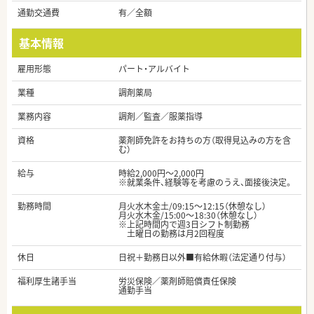
通勤交通費
有／全額
基本情報
雇用形態
パート・アルバイト
業種
調剤薬局
業務内容
調剤／監査／服薬指導
資格
薬剤師免許をお持ちの方（取得見込みの方を含
む）
給与
時給2,000円～2,000円
※就業条件、経験等を考慮のうえ、面接後決定。
勤務時間
月火水木金土/09:15～12:15（休憩なし）
月火水木金/15:00～18:30（休憩なし）
※上記時間内で週3日シフト制勤務
土曜日の勤務は月2回程度
休日
日祝＋勤務日以外■有給休暇（法定通り付与）
福利厚生諸手当
労災保険／薬剤師賠償責任保険
通勤手当