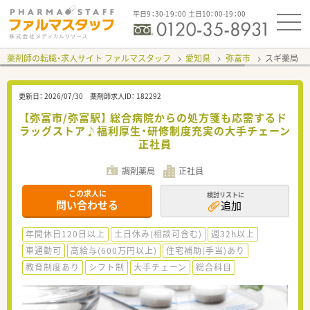
平日9：30-19：00 土日10：00-19：00
薬剤師の転職・求人サイト ファルマスタッフ
愛知県
弥富市
スギ薬局 
更新日：
2026/07/30
薬剤師求人ID：
182292
【弥富市/弥富駅】 総合病院からの処方箋も応需するド
ラッグストア♪福利厚生・研修制度充実の大手チェーン
正社員
調剤薬局
正社員
この求人に
検討リストに
問い合わせる
追加
年間休日120日以上
土日休み(相談可含む)
週32h以上
車通勤可
高給与(600万円以上)
住宅補助(手当)あり
教育制度あり
シフト制
大手チェーン
総合科目