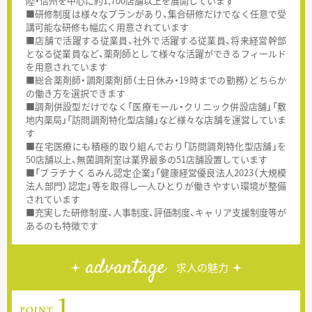
陸・信州を中心に約1,700店舗以上を展開しています
■研修制度は様々なプランがあり、集合研修だけでなく任意で受
講可能な研修も幅広く用意されています
■店舗で活躍する従業員、社外で活躍する従業員、将来経営幹部
となる従業員など、薬剤師として様々な活躍ができるフィールド
を用意されています
■総合薬剤師・調剤薬剤師（土日休み・19時までの勤務）どちらか
の働き方を選択できます
■調剤併設型だけでなく「医療モール・クリニック併設店舗」「敷
地内薬局」「訪問調剤特化型店舗」など様々な店舗を運営していま
す
■在宅医療にも積極的取り組んでおり「訪問調剤特化型店舗」を
50店舗以上、無菌調剤室は業界最多の51店舗設置しています
■「プラチナくるみん認定企業」「健康経営優良法人2023（大規模
法人部門）認定」等を取得し一人ひとりが働きやすい環境が整備
されています
■充実した研修制度、人事制度、評価制度、キャリア支援制度等が
あるのも特徴です
advantage
求人の魅力