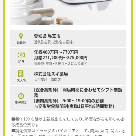
愛知県 弥富市
近鉄弥富駅 (近鉄名古屋線)
勤務地
年収400万円～770万円
月給271,200円～375,000円
給与
※経験・年齢・選択コースによります
株式会社スギ薬局
スギ薬局 海南店
法人名
[総合薬剤師] 開局時間に合わせてシフト制勤
務
[調剤薬剤師] 9:00～19:00内の勤務
勤務時間
※変形労働時間制(実働1日平均8時間勤務)
■毎年100 店舗以上新規出店をしており、堅実ながらも勢いのあ
る成長企業です
■調剤併設型ドラッグのパイオニアとして、関東、東海、関西、北