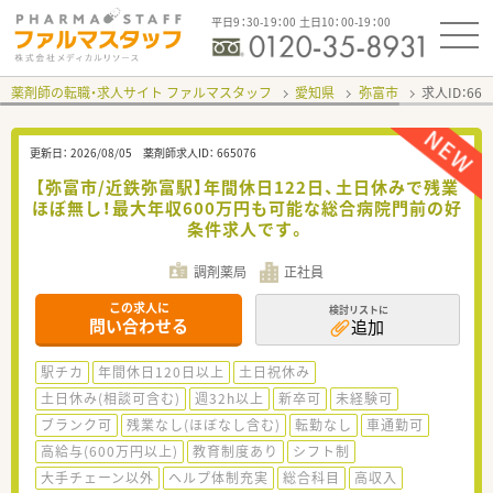
平日9：30-19：00 土日10：00-19：00
薬剤師の転職・求人サイト ファルマスタッフ
愛知県
弥富市
求人ID：66
更新日：
2026/08/05
薬剤師求人ID：
665076
【弥富市/近鉄弥富駅】年間休日122日、土日休みで残業
ほぼ無し！最大年収600万円も可能な総合病院門前の好
条件求人です。
調剤薬局
正社員
この求人に
検討リストに
問い合わせる
追加
駅チカ
年間休日120日以上
土日祝休み
土日休み(相談可含む)
週32h以上
新卒可
未経験可
ブランク可
残業なし(ほぼなし含む)
転勤なし
車通勤可
高給与(600万円以上)
教育制度あり
シフト制
大手チェーン以外
ヘルプ体制充実
総合科目
高収入