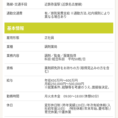
路線・交通手段
近鉄弥富駅 (近鉄名古屋線)
通勤交通費
有／原則実費支給 ※通勤方法、社内規則により
異なる場合あり
基本情報
雇用形態
正社員
業種
調剤薬局
業務内容
調剤／監査／服薬指導
科目：総合科目 平均50枚/日
資格
薬剤師免許をお持ちの方（取得見込みの方を含
む）
給与
年収450万円～600万円
月給250,000円～500,000円
※就業条件、経験等を考慮のうえ、面接後決定。
勤務時間
月火水木金 09:00〜18:00（休憩60分）
休日
変形休日制 （昨年実績120日）/年次有給休暇（入
社初年度10日） /特別休暇（年末年始、慶弔等）/
育児休業/介護休業