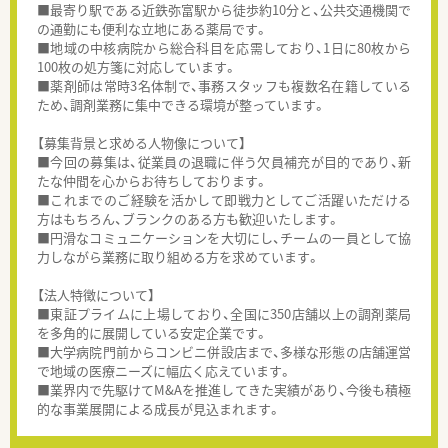
■最寄り駅である近鉄弥富駅から徒歩約10分と、公共交通機関で
の通勤にも便利な立地にある薬局です。
■地域の中核病院から総合科目を応需しており、1日に80枚から
100枚の処方箋に対応しています。
■薬剤師は常時3名体制で、事務スタッフも複数名在籍している
ため、調剤業務に集中できる環境が整っています。
【募集背景と求める人物像について】
■今回の募集は、従業員の退職に伴う欠員補充が目的であり、新
たな仲間を心からお待ちしております。
■これまでのご経験を活かして即戦力としてご活躍いただける
方はもちろん、ブランクのある方も歓迎いたします。
■円滑なコミュニケーションを大切にし、チームの一員として協
力しながら業務に取り組める方を求めています。
【法人特徴について】
■東証プライムに上場しており、全国に350店舗以上の調剤薬局
を多角的に展開している安定企業です。
■大学病院門前からコンビニ併設店まで、多様な形態の店舗運営
で地域の医療ニーズに幅広く応えています。
■業界内で先駆けてM&Aを推進してきた実績があり、今後も積極
的な事業展開による成長が見込まれます。