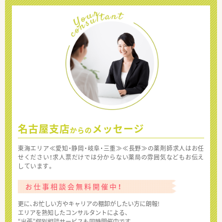
名古屋支店
メッセージ
からの
東海エリア≪愛知・静岡・岐阜・三重≫≪長野≫の薬剤師求人はお任
せください！求人票だけでは分からない薬局の雰囲気などもお伝え
しています。
お仕事相談会無料開催中！
更に、お忙しい方やキャリアの棚卸がしたい方に朗報!
エリアを熟知したコンサルタントによる、
“出張”個別相談サービスも同時開催中です。