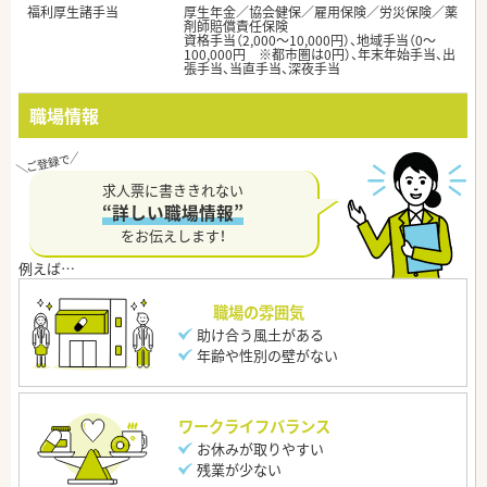
福利厚生諸手当
厚生年金／協会健保／雇用保険／労災保険／薬
剤師賠償責任保険
資格手当（2,000～10,000円）、地域手当（0～
100,000円 ※都市圏は0円）、年末年始手当、出
張手当、当直手当、深夜手当
職場情報
求人票に書ききれない
“詳しい職場情報”
をお伝えします！
職場の雰囲気
助け合う風土がある
年齢や性別の壁がない
ワークライフバランス
お休みが取りやすい
残業が少ない