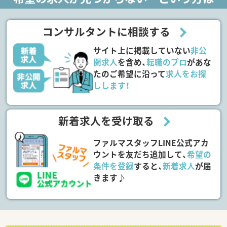
コンサルタントに相談する
サイト上に掲載していない
非公
開求人
を含め、
転職のプロ
があな
たのご希望に沿って
求人をお探
しします！
新着求人を受け取る
ファルマスタッフLINE公式アカ
ウントを友だち追加して、
希望の
条件を登録
すると、
新着求人
が届
きます♪