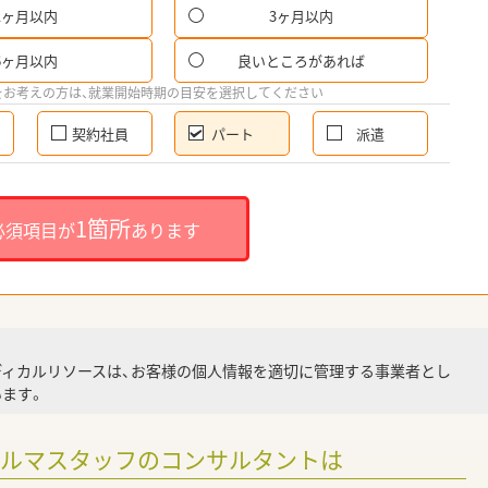
1ヶ月以内
3ヶ月以内
パ
6ヶ月以内
良いところがあれば
希
をお考えの方は、就業開始時期の目安を選択してください
契約社員
パート
派遣
就
1箇所
必須項目が
あります
就業
ディカルリソースは、お客様の個人情報を適切に管理する事業者とし
ます。
調
ァルマスタッフのコンサルタントは