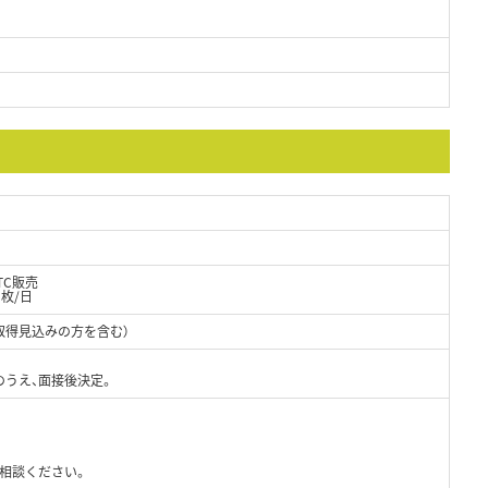
TC販売
枚/日
取得見込みの方を含む）
のうえ、面接後決定。
）
ご相談ください。