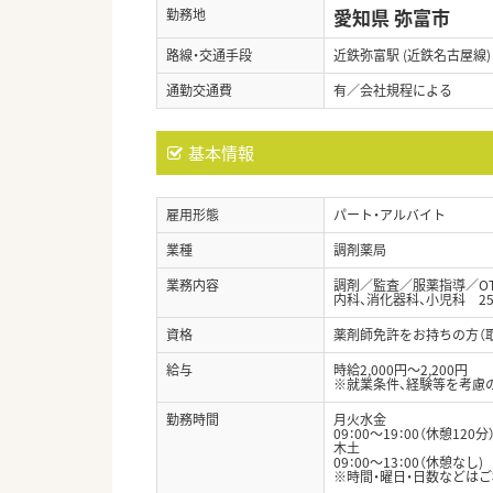
愛知県 弥富市
勤務地
路線・交通手段
近鉄弥富駅 (近鉄名古屋線)
通勤交通費
有／会社規程による
基本情報
雇用形態
パート・アルバイト
業種
調剤薬局
業務内容
調剤／監査／服薬指導／O
内科、消化器科、小児科 25
資格
薬剤師免許をお持ちの方（
給与
時給2,000円～2,200円
※就業条件、経験等を考慮
勤務時間
月火水金
09：00～19：00（休憩120分
木土
09：00～13：00（休憩なし)
※時間・曜日・日数などは