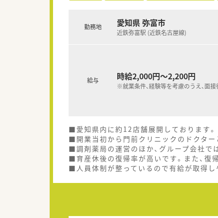
愛知県 弥富市
勤務地
近鉄弥富駅 (近鉄名古屋線)
時給2,000円～2,200円
給与
※就業条件、経験等を考慮のうえ、面接
■愛知県内に約12店舗展開しております。
■開業当初から門前クリニックのドクター
■調剤薬局の運営のほか、グループ会社で
■育産休後の復帰率が高いです。また、復
■人員体制が整っているので有給が取得し