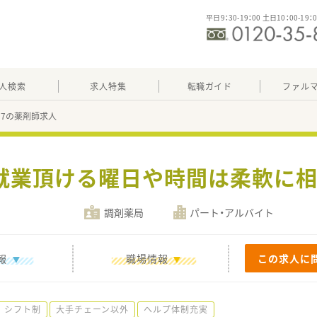
平日9：30-19：00 土日10：00-19：
人検索
求人特集
転職ガイド
ファル
537の薬剤師求人
ご就業頂ける曜日や時間は柔軟に
調剤薬局
パート・アルバイト
報
職場情報
この求人に
シフト制
大手チェーン以外
ヘルプ体制充実