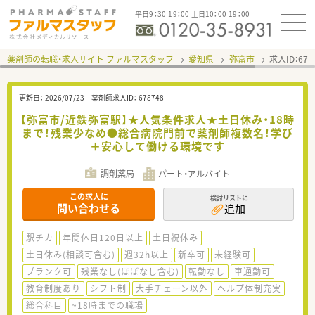
平日9：30-19：00 土日10：00-19：00
薬剤師の転職・求人サイト ファルマスタッフ
愛知県
弥富市
求人ID：67
更新日：
2026/07/23
薬剤師求人ID：
678748
【弥富市/近鉄弥富駅】★人気条件求人★土日休み・18時
まで！残業少なめ●総合病院門前で薬剤師複数名！学び
＋安心して働ける環境です
調剤薬局
パート・アルバイト
この求人に
検討リストに
問い合わせる
追加
駅チカ
年間休日120日以上
土日祝休み
土日休み(相談可含む)
週32h以上
新卒可
未経験可
ブランク可
残業なし(ほぼなし含む)
転勤なし
車通勤可
教育制度あり
シフト制
大手チェーン以外
ヘルプ体制充実
総合科目
~18時までの職場