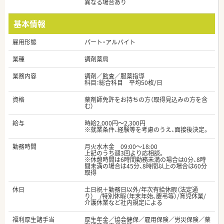
異なる場合あり
基本情報
雇用形態
パート・アルバイト
業種
調剤薬局
業務内容
調剤／監査／服薬指導
科目：総合科目 平均50枚/日
資格
薬剤師免許をお持ちの方（取得見込みの方を含
む）
給与
時給2,000円～2,300円
※就業条件、経験等を考慮のうえ、面接後決定。
勤務時間
月火水木金 09:00〜18:00
上記のうち週3回より応相談。
※休憩時間は6時間勤務未満の場合は0分、8時
間未満の場合は45分、8時間以上の場合は60分
取得
休日
土日祝＋勤務日以外/年次有給休暇（法定通
り） /特別休暇（年末年始、慶弔等）/育児休業/
介護休業など社内規定による
福利厚生諸手当
厚生年金／協会健保／雇用保険／労災保険／薬