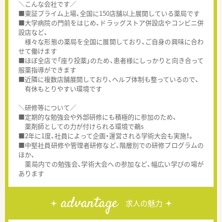
＼こんな会社です／
■東証プライム上場、全国に150店舗以上展開している薬局です
■大学病院の門前をはじめ、ドラッグストア併設店やコンビニ併
設店など、
様々な形態の薬局を全国に展開しており、ご自身の興味に合わ
せて働けます
■ほぼ全店で「座り投薬」のため、患者様にしっかりと向き合って
服薬指導ができます
■近隣に複数店舗展開しており、ヘルプ体制も整っているので、
有休もとりやすい環境です
＼研修等について／
■定期的な勉強会や外部研修にも積極的に参加のため、
薬剤師としての力が付けられる環境で鵜s
■2年に1度、社員によって企画・運営される学術大会も実施！。
■中堅社員研修や管理者研修など、階層別での研修プログラムの
ほか、
薬局内での勉強会、学術大会への参加など、幅広い学びの場が
あります
advantage
求人の魅力