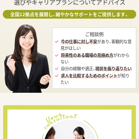
選びやキャリアプランについてアドバイス
全国12拠点を展開し、細やかなサポートをご提供します。
ご相談例
今の仕事に対し不安
があり、客観的な意
見がほしい
将来性のある職場の見極め方
がわから
ない
自分の経験や適正、
現状を振り返りたい
求人を比較するためのポイント
が知り
たい