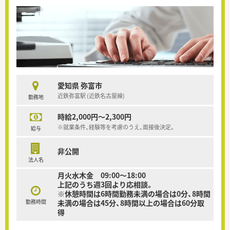
愛知県 弥富市
近鉄弥富駅 (近鉄名古屋線)
勤務地
時給2,000円～2,300円
※就業条件、経験等を考慮のうえ、面接後決定。
給与
非公開
法人名
月火水木金 09:00〜18:00
上記のうち週3回より応相談。
※休憩時間は6時間勤務未満の場合は0分、8時間
勤務時間
未満の場合は45分、8時間以上の場合は60分取
得