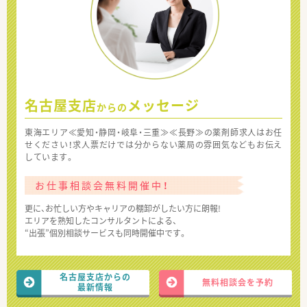
名古屋支店
メッセージ
からの
東海エリア≪愛知・静岡・岐阜・三重≫≪長野≫の薬剤師求人はお任
せください！求人票だけでは分からない薬局の雰囲気などもお伝え
しています。
お仕事相談会無料開催中！
更に、お忙しい方やキャリアの棚卸がしたい方に朗報!
エリアを熟知したコンサルタントによる、
“出張”個別相談サービスも同時開催中です。
名古屋支店からの
無料相談会を予約
最新情報