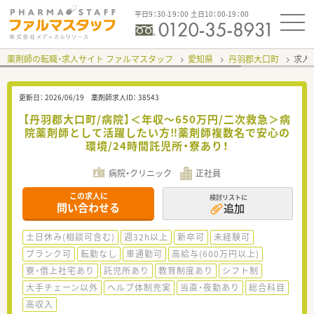
平日9：30-19：00 土日10：00-19：00
薬剤師の転職・求人サイト ファルマスタッフ
愛知県
丹羽郡大口町
求人I
更新日：
2026/06/19
薬剤師求人ID：
38543
【丹羽郡大口町/病院】＜年収～650万円/二次救急＞病
院薬剤師として活躍したい方‼薬剤師複数名で安心の
環境/24時間託児所・寮あり！
病院・クリニック
正社員
この求人に
検討リストに
問い合わせる
追加
土日休み(相談可含む)
週32h以上
新卒可
未経験可
ブランク可
転勤なし
車通勤可
高給与(600万円以上)
寮・借上社宅あり
託児所あり
教育制度あり
シフト制
大手チェーン以外
ヘルプ体制充実
当直・夜勤あり
総合科目
高収入