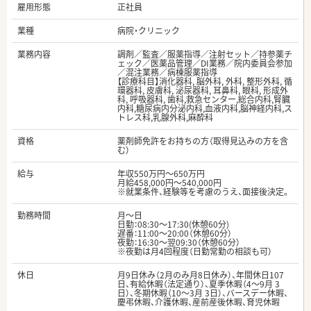
雇用形態
正社員
業種
病院・クリニック
業務内容
調剤／監査／服薬指導／注射セット／持参薬チ
ェック／医薬品管理／DI業務／院内委員会参加
／混注業務／病棟服薬指導
【診療科目】消化器科, 脳外科, 外科, 整形外科, 循
環器科, 皮膚科, 泌尿器科, 耳鼻科, 眼科, 形成外
科, 呼吸器科, 歯科,救急センター,総合内科,腎臓
内科,糖尿病内分泌内科,血液内科,脳神経内科,ス
トレス科,乳腺外科,麻酔科
資格
薬剤師免許をお持ちの方（取得見込みの方を含
む）
給与
年収550万円～650万円
月給458,000円～540,000円
※就業条件、経験等を考慮のうえ、面接後決定。
勤務時間
月～日
日勤：08:30～17:30(休憩60分)
遅番：11:00～20:00（休憩60分）
夜勤：16:30～翌09:30（休憩60分）
※夜勤は月4回程度（日勤常勤の相談も可）
休日
月9日休み（2月のみ月8日休み）、年間休日107
日、有給休暇（法定通り）、夏季休暇（4～9月 3
日）、冬期休暇（10～3月 3日）、バースデー休暇、
慶弔休暇、介護休暇、産前産後休暇、育児休暇