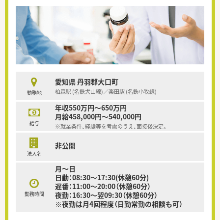
愛知県 丹羽郡大口町
柏森駅 (名鉄犬山線)／楽田駅 (名鉄小牧線)
勤務地
年収550万円～650万円
月給458,000円～540,000円
給与
※就業条件、経験等を考慮のうえ、面接後決定。
非公開
法人名
月～日
日勤：08:30～17:30(休憩60分)
遅番：11:00～20:00（休憩60分）
勤務時間
夜勤：16:30～翌09:30（休憩60分）
※夜勤は月4回程度（日勤常勤の相談も可）