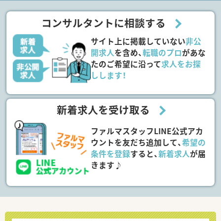
コンサルタントに相談する
サイト上に掲載していない
非公
開求人
を含め、
転職のプロ
があな
たのご希望に沿って
求人をお探
しします！
新着求人を受け取る
ファルマスタッフLINE公式アカ
ウントを友だち追加して、
希望の
条件を登録
すると、
新着求人
が届
きます♪