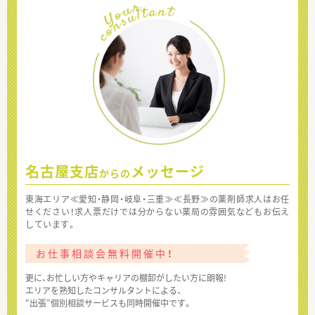
名古屋支店
メッセージ
からの
東海エリア≪愛知・静岡・岐阜・三重≫≪長野≫の薬剤師求人はお任
せください！求人票だけでは分からない薬局の雰囲気などもお伝え
しています。
お仕事相談会無料開催中！
更に、お忙しい方やキャリアの棚卸がしたい方に朗報!
エリアを熟知したコンサルタントによる、
“出張”個別相談サービスも同時開催中です。