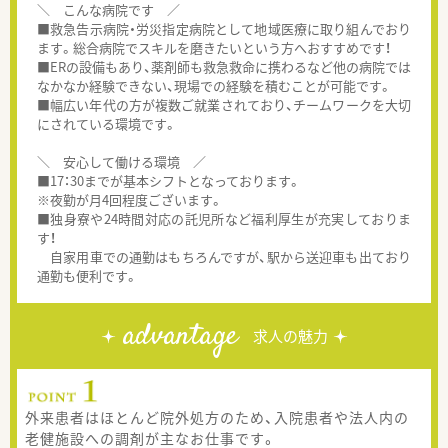
＼ こんな病院です ／
■救急告示病院・労災指定病院として地域医療に取り組んでおり
ます。総合病院でスキルを磨きたいという方へおすすめです！
■ERの設備もあり、薬剤師も救急救命に携わるなど他の病院では
なかなか経験できない、現場での経験を積むことが可能です。
■幅広い年代の方が複数ご就業されており、チームワークを大切
にされている環境です。
＼ 安心して働ける環境 ／
■17：30までが基本シフトとなっております。
※夜勤が月4回程度ございます。
■独身寮や24時間対応の託児所など福利厚生が充実しておりま
す！
自家用車での通勤はもちろんですが、駅から送迎車も出ており
通勤も便利です。
advantage
求人の魅力
外来患者はほとんど院外処方のため、入院患者や法人内の
老健施設への調剤が主なお仕事です。