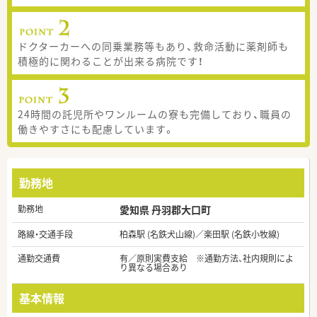
ドクターカーへの同乗業務等もあり、救命活動に薬剤師も
積極的に関わることが出来る病院です！
24時間の託児所やワンルームの寮も完備しており、職員の
働きやすさにも配慮しています。
勤務地
勤務地
愛知県 丹羽郡大口町
路線・交通手段
柏森駅 (名鉄犬山線)／楽田駅 (名鉄小牧線)
通勤交通費
有／原則実費支給 ※通勤方法、社内規則によ
り異なる場合あり
基本情報