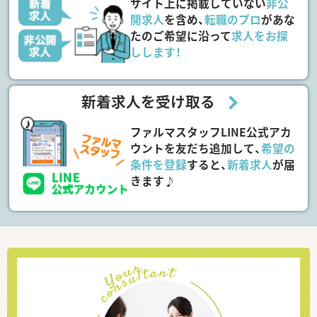
サイト上に掲載していない
非公
開求人
を含め、
転職のプロ
があな
たのご希望に沿って
求人をお探
しします！
新着求人を受け取る
ファルマスタッフLINE公式アカ
ウントを友だち追加して、
希望の
条件を登録
すると、
新着求人
が届
きます♪