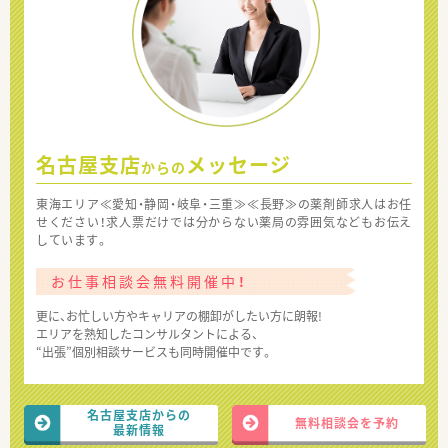
名古屋支店
メッセージ
からの
東海エリア≪愛知・静岡・岐阜・三重≫≪長野≫の薬剤師求人はお任
せください！求人票だけでは分からない薬局の雰囲気などもお伝え
しています。
お仕事相談会無料開催中！
更に、お忙しい方やキャリアの棚卸がしたい方に朗報!
エリアを熟知したコンサルタントによる、
“出張”個別相談サービスも同時開催中です。
名古屋支店からの
無料相談会を予約
最新情報