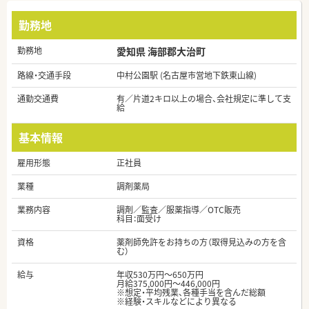
勤務地
勤務地
愛知県 海部郡大治町
路線・交通手段
中村公園駅 (名古屋市営地下鉄東山線)
通勤交通費
有／片道2キロ以上の場合、会社規定に準して支
給
基本情報
雇用形態
正社員
業種
調剤薬局
業務内容
調剤／監査／服薬指導／OTC販売
科目：面受け
資格
薬剤師免許をお持ちの方（取得見込みの方を含
む）
給与
年収530万円～650万円
月給375,000円～446,000円
※想定・平均残業、各種手当を含んだ総額
※経験・スキルなどにより異なる