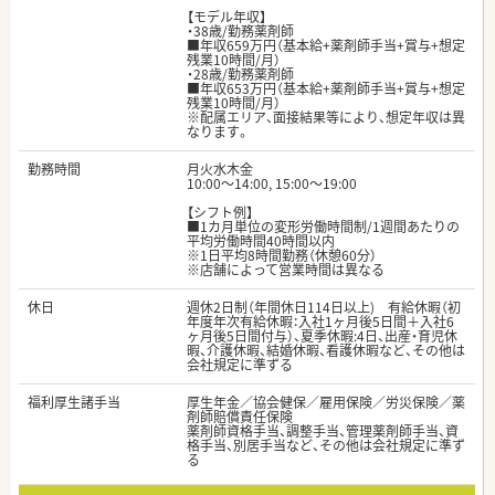
【モデル年収】
・38歳/勤務薬剤師
■年収659万円（基本給+薬剤師手当+賞与+想定
残業10時間/月）
・28歳/勤務薬剤師
■年収653万円（基本給+薬剤師手当+賞与+想定
残業10時間/月）
※配属エリア、面接結果等により、想定年収は異
なります。
勤務時間
月火水木金
10:00〜14:00, 15:00〜19:00
【シフト例】
■1カ月単位の変形労働時間制/1週間あたりの
平均労働時間40時間以内
※1日平均8時間勤務（休憩60分）
※店舗によって営業時間は異なる
休日
週休2日制（年間休日114日以上) 有給休暇（初
年度年次有給休暇：入社1ヶ月後5日間＋入社6
ヶ月後5日間付与）、夏季休暇:4日、出産・育児休
暇、介護休暇、結婚休暇、看護休暇など、その他は
会社規定に準ずる
福利厚生諸手当
厚生年金／協会健保／雇用保険／労災保険／薬
剤師賠償責任保険
薬剤師資格手当、調整手当、管理薬剤師手当、資
格手当、別居手当など、その他は会社規定に準ず
る