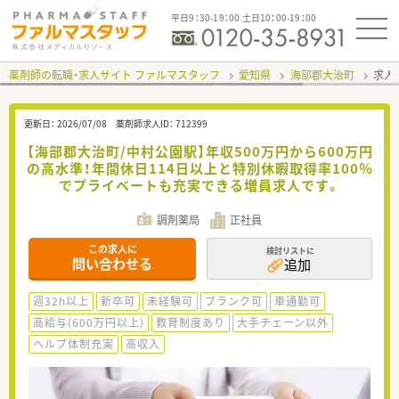
平日9：30-19：00 土日10：00-19：00
薬剤師の転職・求人サイト ファルマスタッフ
愛知県
海部郡大治町
求人I
更新日：
2026/07/08
薬剤師求人ID：
712399
【海部郡大治町/中村公園駅】年収500万円から600万円
の高水準！年間休日114日以上と特別休暇取得率100％
でプライベートも充実できる増員求人です。
調剤薬局
正社員
この求人に
検討リストに
問い合わせる
追加
週32h以上
新卒可
未経験可
ブランク可
車通勤可
高給与(600万円以上)
教育制度あり
大手チェーン以外
ヘルプ体制充実
高収入