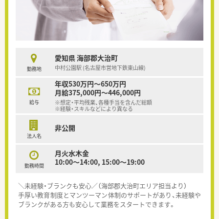
愛知県 海部郡大治町
中村公園駅 (名古屋市営地下鉄東山線)
勤務地
年収530万円～650万円
月給375,000円～446,000円
給与
※想定・平均残業、各種手当を含んだ総額
※経験・スキルなどにより異なる
非公開
法人名
月火水木金
10:00〜14:00, 15:00〜19:00
勤務時間
＼未経験・ブランクも安心／（海部郡大治町エリア担当より）
手厚い教育制度とマンツーマン体制のサポートがあり、未経験や
ブランクがある方も安心して業務をスタートできます。