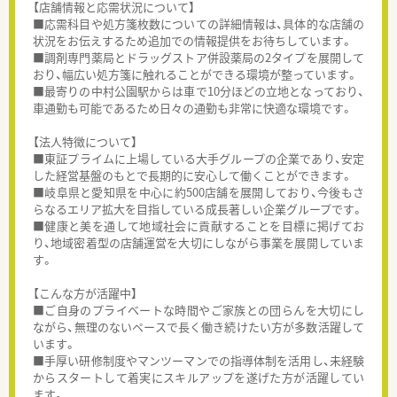
【店舗情報と応需状況について】
■応需科目や処方箋枚数についての詳細情報は、具体的な店舗の
状況をお伝えするため追加での情報提供をお待ちしています。
■調剤専門薬局とドラッグストア併設薬局の2タイプを展開して
おり、幅広い処方箋に触れることができる環境が整っています。
■最寄りの中村公園駅からは車で10分ほどの立地となっており、
車通勤も可能であるため日々の通勤も非常に快適な環境です。
【法人特徴について】
■東証プライムに上場している大手グループの企業であり、安定
した経営基盤のもとで長期的に安心して働くことができます。
■岐阜県と愛知県を中心に約500店舗を展開しており、今後もさ
らなるエリア拡大を目指している成長著しい企業グループです。
■健康と美を通して地域社会に貢献することを目標に掲げてお
り、地域密着型の店舗運営を大切にしながら事業を展開していま
す。
【こんな方が活躍中】
■ご自身のプライベートな時間やご家族との団らんを大切にし
ながら、無理のないペースで長く働き続けたい方が多数活躍して
います。
■手厚い研修制度やマンツーマンでの指導体制を活用し、未経験
からスタートして着実にスキルアップを遂げた方が活躍してい
ます。