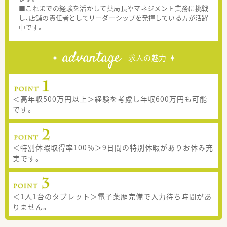
■これまでの経験を活かして薬局長やマネジメント業務に挑戦
し、店舗の責任者としてリーダーシップを発揮している方が活躍
中です。
advantage
求人の魅力
＜高年収500万円以上＞経験を考慮し年収600万円も可能
です。
＜特別休暇取得率100％＞9日間の特別休暇がありお休み充
実です。
＜1人1台のタブレット＞電子薬歴完備で入力待ち時間があ
りません。