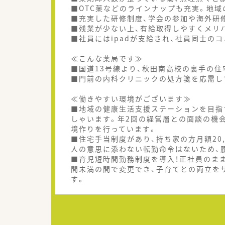
■OTC薬などのラインナップも充実。地
■充実した研修制度、学会の参加や海外研
■残業が少ない上、有給取得しやすくメリ
■社員にはipadが支給され、社員同士の
≪こんな薬局です≫
■国道13号線より、秋田南高校の裏手の住宅
■門前の内科クリニックの処方箋を応需し
≪働きやすい環境がございます≫
■地域の健康生活支援ステーションを目指
しゃいます。年2回の経営層との面談の機
境作りを行っています。
■住宅手当制度があり、持ち家の方月額20,0
人の意思に添わない転勤命令はないため、
■育児短時間勤務制度を導入！正社員のま
間未満の間で変更でき、子育てとの両立を
す。