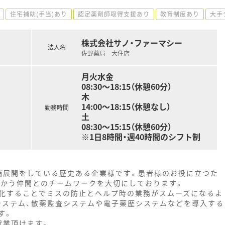
住宅補助(手当)あり
認定薬剤師取得支援あり
教育制度あり
大手
株式会社サノ・ファーマシー
法人名
佐野薬局 大住店
月火水金
08:30～18:15（休憩60分）
木
14:00～18:15（休憩なし）
勤務時間
土
08:30～15:15（休憩60分）
※1日8時間・週40時間のシフト制
舗展開をしている歴史ある企業様です。患者様のお役に立つた
向かう仲間とのチームワークを大切にしております。
化することでミスの防止とヘルプ時の業務がスムーズになるよ
システム、散薬監査システムや電子薬歴システムなどを導入する
す。
就業頂けます。