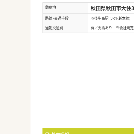
秋田県秋田市大住3-
勤務地
路線・交通手段
羽後牛島駅 (JR羽越本線)
通勤交通費
有／支給あり ※会社規定