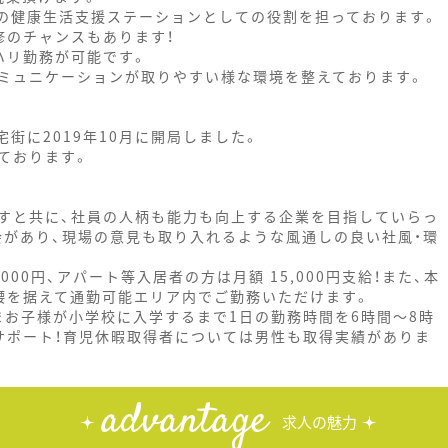
域の健康生活支援ステーションとしての役割を担っております。
修のチャンスもあります！
ハリ勤務が可能です。
コミュニケーションが取りやすい様な環境を整えております。
街に2019年10月に開局しました。
ております。
すと共に、社員の人柄も能力も向上する企業を目指していらっ
会があり、現場の意見も取り入れるような風通しの良い社風・環
00円、アパート等入居者の方は月額 15,000円支給！また、本
腰を据えて通勤可能エリア内でご勤務いただけます。
まお子様が小学校に入学するまで1日の勤務時間を6時間～8時
サポート！育児休暇取得者については男性も取得実績がありま
advantage
求人の魅力