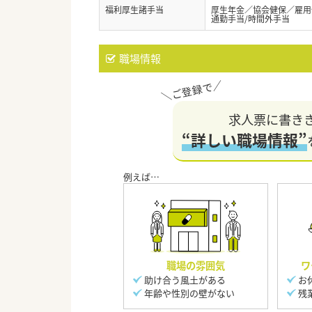
福利厚生諸手当
厚生年金／協会健保／雇用
通勤手当/時間外手当
職場情報
求人票に書き
“詳しい職場情報”
職場の雰囲気
ワ
助け合う風土がある
お
年齢や性別の壁がない
残