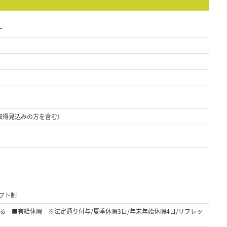
ー
取得見込みの方を含む）
シフト制
る ■有給休暇 ※法定通り付与/夏季休暇3日/年末年始休暇4日/リフレッ