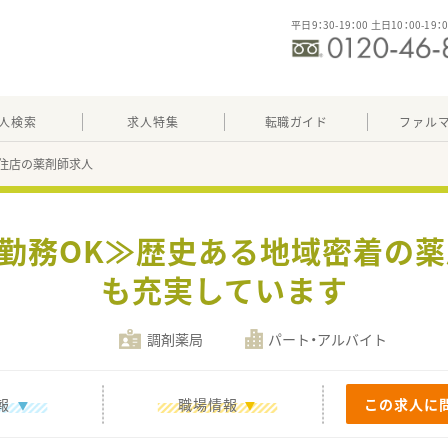
平日9：30-19：00 土日10：00-19：
人検索
求人特集
転職ガイド
ファル
住店の薬剤師求人
日勤務OK≫歴史ある地域密着の
も充実しています
調剤薬局
パート・アルバイト
報
職場情報
この求人に