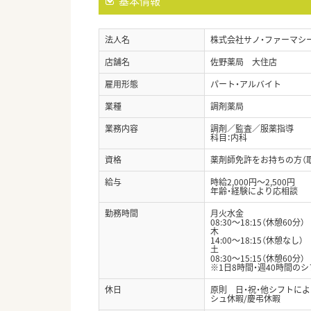
基本情報
法人名
株式会社サノ・ファーマシ
店舗名
佐野薬局 大住店
雇用形態
パート・アルバイト
業種
調剤薬局
業務内容
調剤／監査／服薬指導
科目：内科
資格
薬剤師免許をお持ちの方（
給与
時給2,000円～2,500円
年齢・経験により応相談
勤務時間
月火水金
08:30～18:15（休憩60分）
木
14:00～18:15（休憩なし）
土
08:30～15:15（休憩60分）
※1日8時間・週40時間の
休日
原則 日・祝・他シフトによ
シュ休暇/慶弔休暇