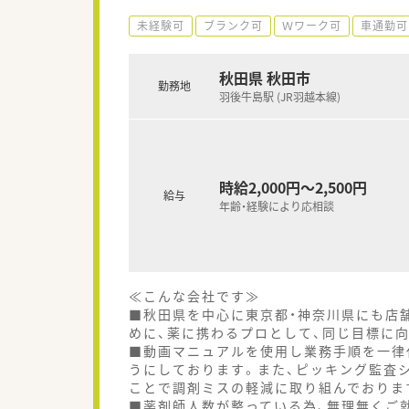
未経験可
ブランク可
Ｗワーク可
車通勤可
秋田県 秋田市
勤務地
羽後牛島駅 (JR羽越本線)
時給2,000円～2,500円
給与
年齢・経験により応相談
≪こんな会社です≫
■秋田県を中心に東京都・神奈川県にも店
めに、薬に携わるプロとして、同じ目標に
■動画マニュアルを使用し業務手順を一律
うにしております。また、ピッキング監査
ことで調剤ミスの軽減に取り組んでおりま
■薬剤師人数が整っている為、無理無くご