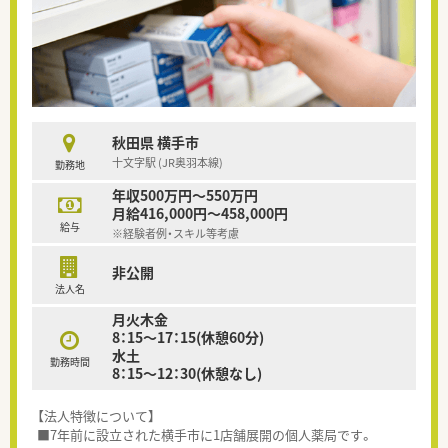
秋田県 横手市
十文字駅 (JR奥羽本線)
勤務地
年収500万円～550万円
月給416,000円～458,000円
給与
※経験者例・スキル等考慮
非公開
法人名
月火木金
8：15～17：15(休憩60分)
水土
勤務時間
8：15～12：30(休憩なし)
【法人特徴について】
■7年前に設立された横手市に1店舗展開の個人薬局です。