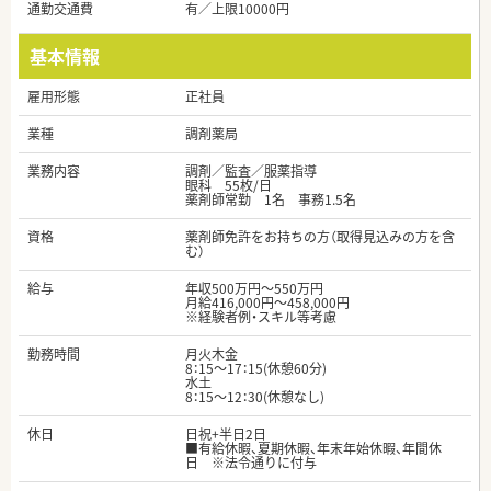
通勤交通費
有／上限10000円
基本情報
雇用形態
正社員
業種
調剤薬局
業務内容
調剤／監査／服薬指導
眼科 55枚/日
薬剤師常勤 1名 事務1.5名
資格
薬剤師免許をお持ちの方（取得見込みの方を含
む）
給与
年収500万円～550万円
月給416,000円～458,000円
※経験者例・スキル等考慮
勤務時間
月火木金
8：15～17：15(休憩60分)
水土
8：15～12：30(休憩なし)
休日
日祝+半日2日
■有給休暇、夏期休暇、年末年始休暇、年間休
日 ※法令通りに付与