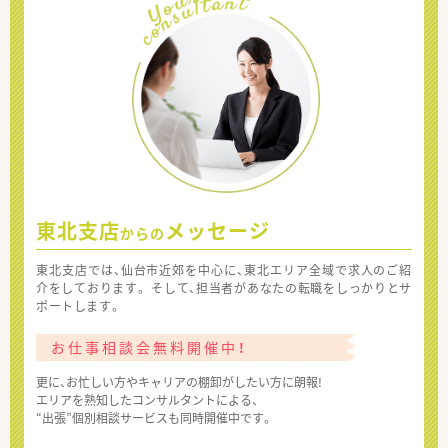
東北支店
メッセージ
からの
東北支店では、仙台市近郊を中心に、東北エリア全域で求人のご紹
介をしております。 そして、担当者があなたの転職をしっかりとサ
ポートします。
お仕事相談会無料開催中！
更に、お忙しい方やキャリアの棚卸がしたい方に朗報!
エリアを熟知したコンサルタントによる、
“出張”個別相談サービスも同時開催中です。