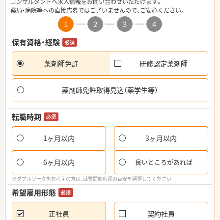
コンサルタントへ求人情報をお問い合わせいただけます。
薬局・病院等への直接応募ではございませんので、ご安心ください。
1
2
3
4
保有資格・経験
必須
薬剤師免許
研修認定薬剤師
薬剤師免許取得見込（薬学生等）
転職時期
必須
1ヶ月以内
3ヶ月以内
6ヶ月以内
良いところがあれば
※ダブルワークをお考えの方は、就業開始時期の目安を選択してください
希望雇用形態
必須
正社員
契約社員