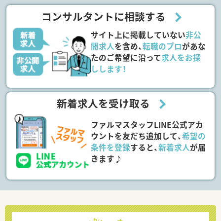
コンサルタントに相談する
サイト上に掲載していない
非公
開求人
を含め、
転職のプロ
があな
たのご希望に沿って
求人をお探
しします！
新着求人を受け取る
ファルマスタッフLINE公式アカ
ウントを友だち追加して、
希望の
条件を登録
すると、
新着求人
が届
きます♪