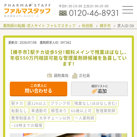
平日9：30-19：00 土日10：00-19：00
薬剤師の転職・求人サイト ファルマスタッフ
秋田県
横手市
求人ID：39
更新日：
2026/07/08
薬剤師求人ID：
397362
【横手市】駅チカ徒歩5分！眼科メインで残業ほぼなし、
年収550万円相談可能な管理薬剤師候補を急募してい
ます！
調剤薬局
正社員
この求人に
検討リストに
問い合わせる
追加
駅チカ
週32h以上
ブランク可
残業なし(ほぼなし含む)
転勤なし
車通勤可
積雪あり
60歳以上可
管理薬剤師
教育制度あり
大手チェーン以外
一人薬剤師
~18時までの職場