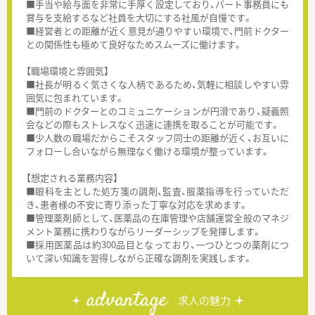
■手当や給与面を非常に手厚く設定しており、パート事務員にも
賞与を支給するなど社員を大切にする社風が自慢です。
■経営者との距離が近く意見が通りやすい環境で、門前ドクター
との関係性も極めて良好なためスムーズに働けます。
【職場環境と雰囲気】
■社長が明るく気さくな人柄であるため、気軽に相談しやすい雰
囲気に包まれています。
■門前のドクターとのコミュニケーションが円滑であり、疑義照
会などの際もストレスなく迅速に連携を取ることが可能です。
■少人数の職場だからこそスタッフ同士の距離が近く、お互いに
フォローし合いながら無理なく働ける環境が整っています。
【想定される業務内容】
■眼科を主とした処方箋の調剤、監査、服薬指導を行っていただ
き、患者様の不安に寄り添った丁寧な対応を求めます。
■管理薬剤師として、医薬品の在庫管理や店舗運営全般のマネジ
メント業務に携わりながらリーダーシップを発揮します。
■採用医薬品は約300品目となっており、一つひとつの薬剤につ
いて深い知識を習得しながら正確な調剤を実践します。
advantage
求人の魅力