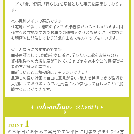
ープで「食」「健康」「暮らし」を基軸とした事業を展開しておりま
す。
≪小児科メインの薬局です≫
住宅地に位置し、地域の子どもの患者様がいらっしゃいます。国
道すぐの立地ですのでお車での通勤アクセスも良く、社内勉強会
も積極的に開催しており知識向上＆スキルアップも叶います。
≪こんな方におすすめです≫
■薬剤師としての知識を身に着け、学びたい意欲をお持ちの方
資格取得への支援制度が手厚く、さまざまな認定や公的資格取得
者の方が多い企業です。
■新しいことに積極的にチャレンジできる方
風通しの良い社風で自由に意見が言い、能力を発揮できる環境を
大切にしておりますので、社員皆さんが安心して新しいことに挑
戦することができます。
advantage
求人の魅力
≪木曜日がお休みの薬局です≫平日に用事を済ませたい方