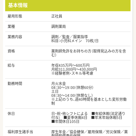
基本情報
雇用形態
正社員
業種
調剤薬局
業務内容
調剤／監査／服薬指導
科目：小児科メイン 70枚/日
資格
薬剤師免許をお持ちの方（取得見込みの方を含
む）
給与
年収435万円～600万円
月給311,000円～430,000円
※経験者例・スキル等考慮
勤務時間
月火水金
08：30～19：00（休憩60分）
土日
08：30～14：00（休憩なし）
※上記のうち、週40時間を基本とした変形労働
制
休日
日・祝・他シフトによる ■有給休暇(法定通り
付与) ■夏季休暇4日 ■年末年始休暇5日
■年間休日105日
福利厚生諸手当
厚生年金／協会健保／雇用保険／労災保険／薬
剤師賠償責任保険