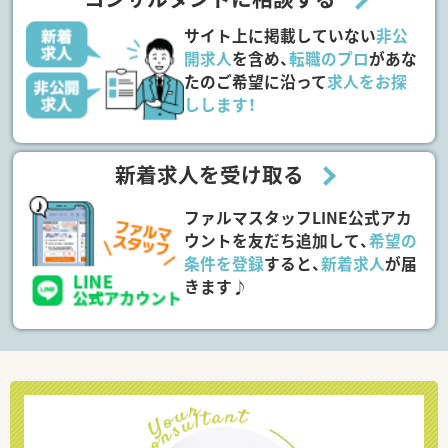
サイト上に掲載していない
非公
開求人
を含め、
転職のプロ
があな
たのご希望に沿って
求人をお探
しします！
新着求人を受け取る
ファルマスタッフLINE公式アカ
ウントを友だち追加して、
希望の
条件を登録
すると、
新着求人
が届
きます♪