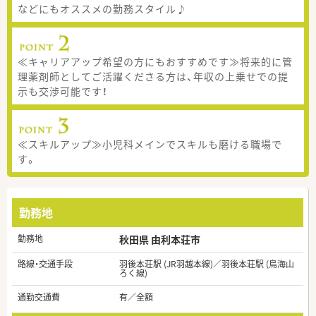
などにもオススメの勤務スタイル♪
≪キャリアアップ希望の方にもおすすめです≫将来的に管
理薬剤師としてご活躍くださる方は、年収の上乗せでの提
示も交渉可能です！
≪スキルアップ≫小児科メインでスキルも磨ける職場で
す。
勤務地
勤務地
秋田県 由利本荘市
路線・交通手段
羽後本荘駅 (JR羽越本線)／羽後本荘駅 (鳥海山
ろく線)
通勤交通費
有／全額