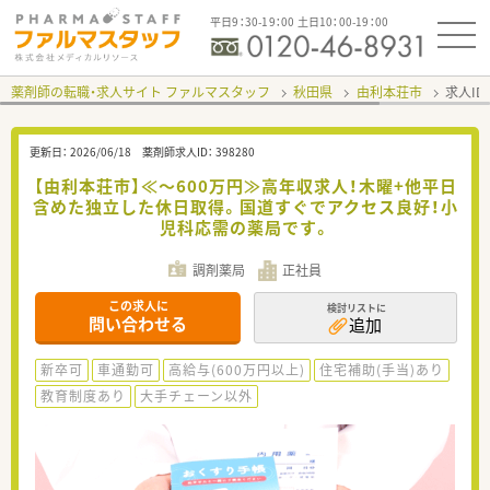
平日9：30-19：00 土日10：00-19：00
薬剤師の転職・求人サイト ファルマスタッフ
秋田県
由利本荘市
求人ID
更新日：
2026/06/18
薬剤師求人ID：
398280
【由利本荘市】≪～600万円≫高年収求人！木曜+他平日
含めた独立した休日取得。国道すぐでアクセス良好！小
児科応需の薬局です。
調剤薬局
正社員
この求人に
検討リストに
問い合わせる
追加
新卒可
車通勤可
高給与(600万円以上)
住宅補助(手当)あり
教育制度あり
大手チェーン以外