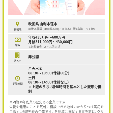
秋田県 由利本荘市
羽後本荘駅 (JR羽越本線)／羽後本荘駅 (鳥海山ろく線)
勤務地
年収435万円～600万円
月給311,000円～430,000円
給与
※経験者例・スキル等考慮
非公開
法人名
月火水金
08：30～19：00（休憩60分）
土日
08：30～14：00（休憩なし）
勤務時間
※上記のうち、週40時間を基本とした変形労働
制
≪明治38年創業の歴史ある企業です≫
栄養や健康のことを気軽に相談できる地域のかかりつけ薬局を
目指す、地域密着の企業です。各地域に貢献する事を志に、グル