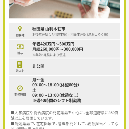
秋田県 由利本荘市
羽後本荘駅 (JR羽越本線)／羽後本荘駅 (鳥海山ろく線)
勤務地
年収420万円～500万円
月給260,000円～300,000円
給与
※年齢・経験により優遇
非公開
法人名
月～金
09：00～18：00（休憩60分）
土
勤務時間
09：00～13：00（休憩なし）
※週40時間のシフト制勤務
■大学病院や総合病院の門前薬局を中心に、全都道府県に580店
舗以上を展開しています。
■調剤薬局で、在宅医療で、管理部門として、教育担当としてな
ど、活躍の場は多数！