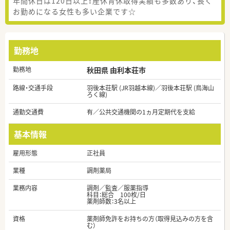
年間休日は120日以上！産休育休取得実績も多数あり、長く
お勤めになる女性も多い企業です☆
勤務地
勤務地
秋田県 由利本荘市
路線・交通手段
羽後本荘駅 (JR羽越本線)／羽後本荘駅 (鳥海山
ろく線)
通勤交通費
有／公共交通機関の1ヵ月定期代を支給
基本情報
雇用形態
正社員
業種
調剤薬局
業務内容
調剤／監査／服薬指導
科目：総合 100枚/日
薬剤師数：3名以上
資格
薬剤師免許をお持ちの方（取得見込みの方を含
む）