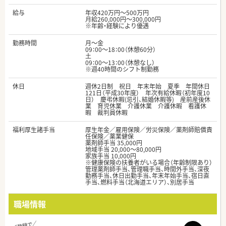
給与
年収420万円～500万円
月給260,000円～300,000円
※年齢・経験により優遇
勤務時間
月～金
09：00～18：00（休憩60分）
土
09：00～13：00（休憩なし）
※週40時間のシフト制勤務
休日
週休2日制 祝日 年末年始 夏季 年間休日
121日（平成30年度） 年次有給休暇（初年度10
日） 慶弔休暇(忌引、結婚休暇等) 産前産後休
業 育児休業 介護休業 介護休暇 看護休
暇 裁判員休暇
福利厚生諸手当
厚生年金／雇用保険／労災保険／薬剤師賠償責
任保険／薬業健保
薬剤師手当 35,000円
地域手当 20,000～80,000円
家族手当 10,000円
※健康保険の扶養者がいる場合（年齢制限あり）
管理薬剤師手当、管理職手当、時間外手当、深夜
勤務手当、休日出勤手当、年末年始手当、宿日直
手当、燃料手当（北海道エリア）、別居手当
職場情報