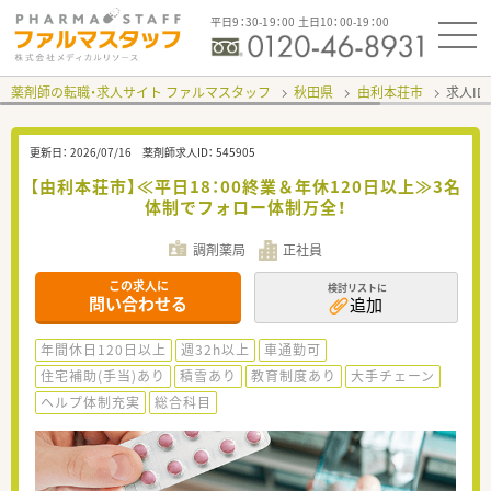
平日9：30-19：00 土日10：00-19：00
薬剤師の転職・求人サイト ファルマスタッフ
秋田県
由利本荘市
求人ID
更新日：
2026/07/16
薬剤師求人ID：
545905
【由利本荘市】≪平日18：00終業＆年休120日以上≫3名
体制でフォロー体制万全！
調剤薬局
正社員
この求人に
検討リストに
問い合わせる
追加
年間休日120日以上
週32h以上
車通勤可
住宅補助(手当)あり
積雪あり
教育制度あり
大手チェーン
ヘルプ体制充実
総合科目