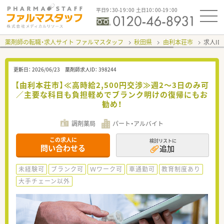
平日9：30-19：00 土日10：00-19：00
薬剤師の転職・求人サイト ファルマスタッフ
秋田県
由利本荘市
求人ID
更新日：
2026/06/23
薬剤師求人ID：
398244
【由利本荘市】≪高時給2,500円交渉≫週2～3日のみ可
／主要な科目も負担軽めでブランク明けの復帰にもお
勧め！
調剤薬局
パート・アルバイト
この求人に
検討リストに
問い合わせる
追加
未経験可
ブランク可
Ｗワーク可
車通勤可
教育制度あり
大手チェーン以外