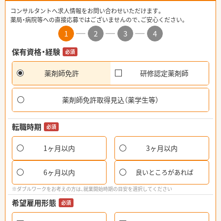
コンサルタントへ求人情報をお問い合わせいただけます。
薬局・病院等への直接応募ではございませんので、ご安心ください。
1
2
3
4
保有資格・経験
必須
薬剤師免許
研修認定薬剤師
薬剤師免許取得見込（薬学生等）
転職時期
必須
1ヶ月以内
3ヶ月以内
6ヶ月以内
良いところがあれば
※ダブルワークをお考えの方は、就業開始時期の目安を選択してください
希望雇用形態
必須