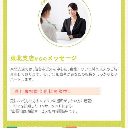
東北支店
メッセージ
からの
東北支店では、仙台市近郊を中心に、東北エリア全域で求人のご紹
介をしております。 そして、担当者があなたの転職をしっかりとサ
ポートします。
お仕事相談会無料開催中！
更に、お忙しい方やキャリアの棚卸がしたい方に朗報!
エリアを熟知したコンサルタントによる、
“出張”個別相談サービスも同時開催中です。