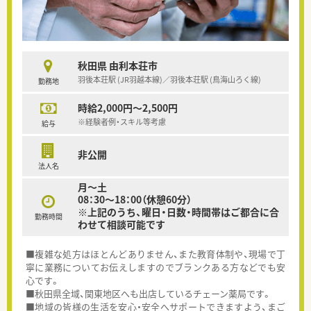
秋田県 由利本荘市
羽後本荘駅 (JR羽越本線)／羽後本荘駅 (鳥海山ろく線)
勤務地
時給2,000円～2,500円
※経験者例・スキル等考慮
給与
非公開
法人名
月～土
08：30～18：00（休憩60分）
※上記のうち、曜日・日数・時間帯はご都合に合
勤務時間
わせて相談可能です
■複雑な処方はほとんどありません、また教育体制や、現場で丁
寧に業務についてお伝えしますのでブランクある方などでも安
心です。
■秋田県全域、関東地区へも出店しているチェーン薬局です。
■地域の皆様の生活を安心・安全へサポートできますよう、まご