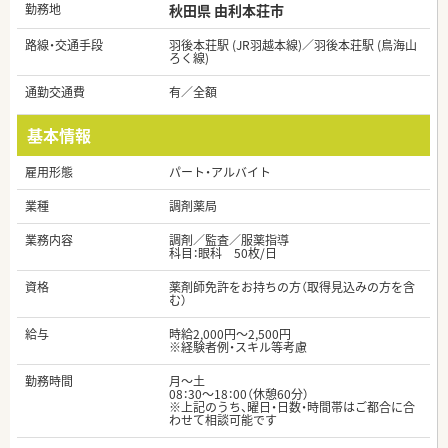
勤務地
秋田県 由利本荘市
路線・交通手段
羽後本荘駅 (JR羽越本線)／羽後本荘駅 (鳥海山
ろく線)
通勤交通費
有／全額
基本情報
雇用形態
パート・アルバイト
業種
調剤薬局
業務内容
調剤／監査／服薬指導
科目：眼科 50枚/日
資格
薬剤師免許をお持ちの方（取得見込みの方を含
む）
給与
時給2,000円～2,500円
※経験者例・スキル等考慮
勤務時間
月～土
08：30～18：00（休憩60分）
※上記のうち、曜日・日数・時間帯はご都合に合
わせて相談可能です