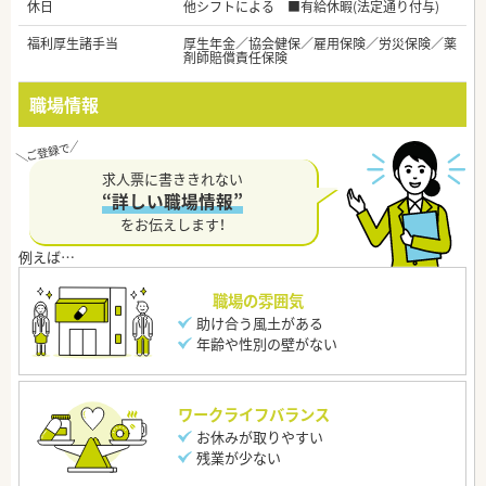
休日
他シフトによる ■有給休暇(法定通り付与)
福利厚生諸手当
厚生年金／協会健保／雇用保険／労災保険／薬
剤師賠償責任保険
職場情報
求人票に書ききれない
“詳しい職場情報”
をお伝えします！
職場の雰囲気
助け合う風土がある
年齢や性別の壁がない
ワークライフバランス
お休みが取りやすい
残業が少ない