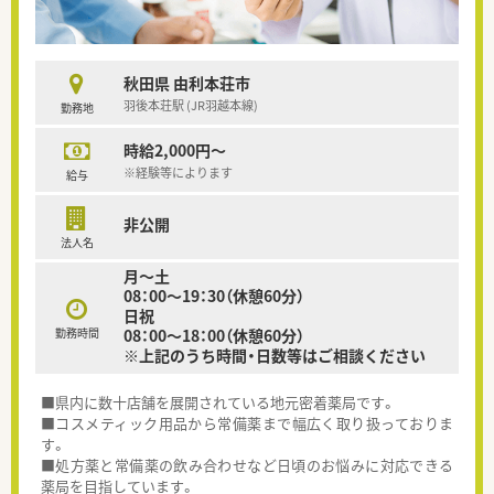
秋田県 由利本荘市
羽後本荘駅 (JR羽越本線)
勤務地
時給2,000円～
※経験等によります
給与
非公開
法人名
月～土
08：00～19：30（休憩60分）
日祝
勤務時間
08：00～18：00（休憩60分）
※上記のうち時間・日数等はご相談ください
■県内に数十店舗を展開されている地元密着薬局です。
■コスメティック用品から常備薬まで幅広く取り扱っておりま
す。
■処方薬と常備薬の飲み合わせなど日頃のお悩みに対応できる
薬局を目指しています。