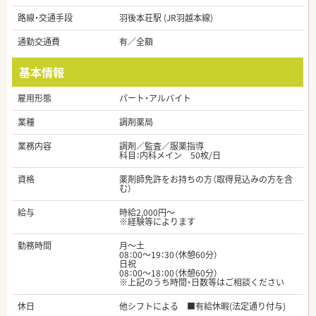
路線・交通手段
羽後本荘駅 (JR羽越本線)
通勤交通費
有／全額
基本情報
雇用形態
パート・アルバイト
業種
調剤薬局
業務内容
調剤／監査／服薬指導
科目：内科メイン 50枚/日
資格
薬剤師免許をお持ちの方（取得見込みの方を含
む）
給与
時給2,000円～
※経験等によります
勤務時間
月～土
08：00～19：30（休憩60分）
日祝
08：00～18：00（休憩60分）
※上記のうち時間・日数等はご相談ください
休日
他シフトによる ■有給休暇(法定通り付与)