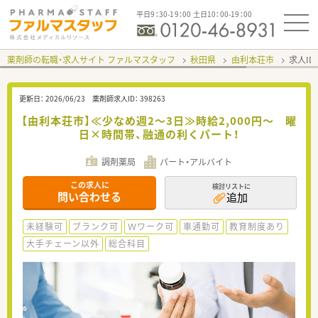
平日9：30-19：00 土日10：00-19：00
薬剤師の転職・求人サイト ファルマスタッフ
秋田県
由利本荘市
求人ID
更新日：
2026/06/23
薬剤師求人ID：
398263
【由利本荘市】≪少なめ週2～3日≫時給2,000円～ 曜
日×時間帯、融通の利くパート！
調剤薬局
パート・アルバイト
この求人に
検討リストに
問い合わせる
追加
未経験可
ブランク可
Ｗワーク可
車通勤可
教育制度あり
大手チェーン以外
総合科目