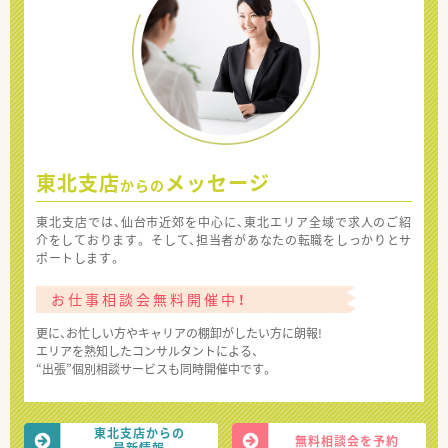
東北支店
メッセージ
からの
東北支店では、仙台市近郊を中心に、東北エリア全域で求人のご紹
介をしております。 そして、担当者があなたの転職をしっかりとサ
ポートします。
お仕事相談会無料開催中！
更に、お忙しい方やキャリアの棚卸がしたい方に朗報!
エリアを熟知したコンサルタントによる、
“出張”個別相談サービスも同時開催中です。
東北支店からの
無料相談会を予約
最新情報