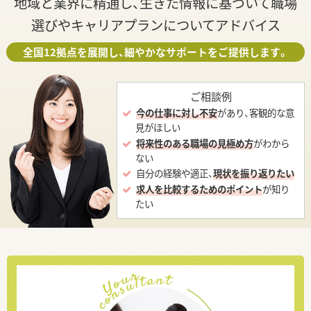
地域と業界に精通し、生きた情報に基づいて職場
選びやキャリアプランについてアドバイス
全国12拠点を展開し、細やかなサポートをご提供します。
ご相談例
今の仕事に対し不安
があり、客観的な意
見がほしい
将来性のある職場の見極め方
がわから
ない
自分の経験や適正、
現状を振り返りたい
求人を比較するためのポイント
が知り
たい