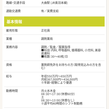
路線・交通手段
大曲駅 (JR奥羽本線)
通勤交通費
有／実費支給
基本情報
雇用形態
正社員
業種
調剤薬局
業務内容
調剤／監査／服薬指導
■科目：内科, 呼吸器科, 循環器科, 小児科, 美容
皮膚科
■枚数：30～40枚/日
資格
薬剤師免許をお持ちの方（取得見込みの方を含
む）
給与
年収550万円～650万円
月給367,000円～434,000円
※年齢・経験により優遇
勤務時間
月火水木金
08：30～17：30（休憩60分）
土
08：30～13：00（休憩なし）
※週平均40時間のシフト制勤務