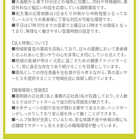
■大曲駅から車で10分ほどの場所に位置し、内科や呼吸器科、美
容外科など幅広い科目を応需している調剤薬局です。
■処方箋の応需枚数は1日あたり30枚から40枚程度となってお
り、一人ひとりの患者様に丁寧な対応が可能な環境です。
■平日は17時30分までの営業で土曜日は13時までの開局となっ
ており、無理なく働きやすい営業時間の設定です。
【法人特徴について】
■地域密着型の薬局を目指しており、日々の業務において患者様
とのふれあいと思いやりの心を非常に大切にしている法人です。
■地域の皆様が明るく元気に過ごすための健康アドバイザーと
して、常に身近な存在であり続けることを目標としています。
■薬局としての存在意義を全社員が日々考えながら、質の高いサ
ービスを提供することで地域社会に貢献し続けています。
【職場環境と雰囲気】
■薬剤師の正社員1名と事務の正社員3名が在籍しており、少人数
ならではのアットホームで協力的な雰囲気が魅力です。
■大手チェーンの紹介会社が関わる案件であるため、バックボー
ンがしっかりしており安心感を持って働くことができます。
■ヘルプ体制が充実しているため、急な体調不良や休暇の際にも
店舗間でサポートし合える安心の職場環境が整っています。