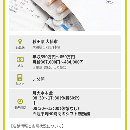
秋田県 大仙市
大曲駅 (JR奥羽本線)
勤務地
年収550万円～650万円
月給367,000円～434,000円
給与
※年齢・経験により優遇
非公開
法人名
月火水木金
08：30～17：30（休憩60分）
土
勤務時間
08：30～13：00（休憩なし）
※週平均40時間のシフト制勤務
【店舗情報と応需状況について】