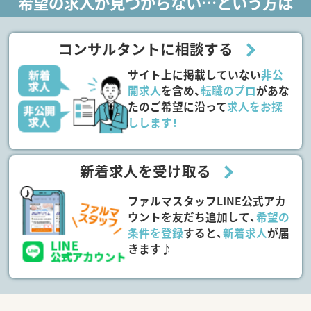
希望の求人が見つからない…という方は
コンサルタントに相談する
サイト上に掲載していない
非公
開求人
を含め、
転職のプロ
があな
たのご希望に沿って
求人をお探
しします！
新着求人を受け取る
ファルマスタッフLINE公式アカ
ウントを友だち追加して、
希望の
条件を登録
すると、
新着求人
が届
きます♪