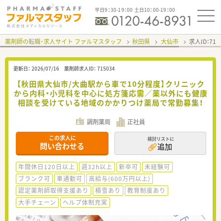
平日9：30-19：00 土日10：00-19：00
薬剤師の転職・求人サイト ファルマスタッフ
秋田県
大仙市
求人ID：71
更新日：
2026/07/16
薬剤師求人ID：
715034
【秋田県大仙市/大曲駅から車で10分程度】クリニック
から内科・小児科を中心に処方箋応需／薬以外にも健康
相談を受けている地域のかかりつけ薬局で常勤募集！
調剤薬局
正社員
この求人に
検討リストに
問い合わせる
追加
年間休日120日以上
週32h以上
新卒可
未経験可
ブランク可
車通勤可
高給与(600万円以上)
認定薬剤師取得支援あり
積雪あり
教育制度あり
大手チェーン
ヘルプ体制充実