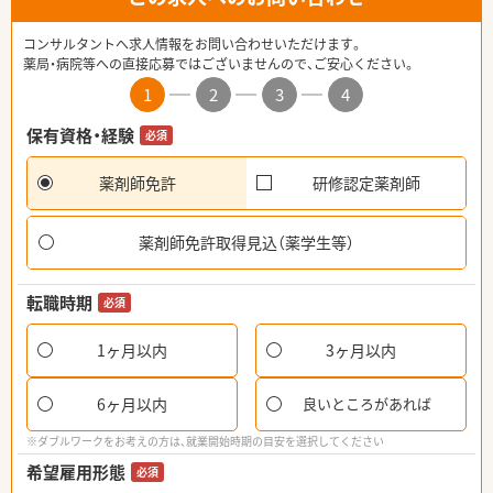
コンサルタントへ求人情報をお問い合わせいただけます。
薬局・病院等への直接応募ではございませんので、ご安心ください。
1
2
3
4
保有資格・経験
必須
薬剤師免許
研修認定薬剤師
薬剤師免許取得見込（薬学生等）
転職時期
必須
1ヶ月以内
3ヶ月以内
6ヶ月以内
良いところがあれば
※ダブルワークをお考えの方は、就業開始時期の目安を選択してください
希望雇用形態
必須