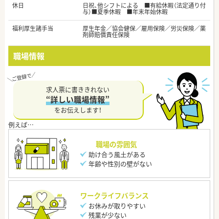
休日
日祝、他シフトによる ■有給休暇（法定通り付
与）■夏季休暇 ■年末年始休暇
福利厚生諸手当
厚生年金／協会健保／雇用保険／労災保険／薬
剤師賠償責任保険
職場情報
求人票に書ききれない
“詳しい職場情報”
をお伝えします！
職場の雰囲気
助け合う風土がある
年齢や性別の壁がない
ワークライフバランス
お休みが取りやすい
残業が少ない