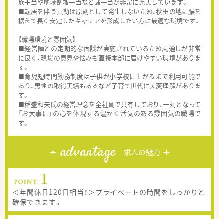
族手当や地域割増手当など諸手当が非常に充実しています。
■転居を伴う異動は原則として発生しないため、秋田の地に腰を
据えて長く安定したキャリアを形成したい方に最適な環境です。
【職場環境と雰囲気】
■経営陣との定期的な面談が実施されているため風通しが非常
に良く、現場の意見や悩みも直接本部に届けやすい環境がありま
す。
■育児短時間勤務制度は子供が小学校に上がるまで利用可能で
あり、男性の取得実績もあるなど子育て世代に大変理解がありま
す。
■稲盛和夫氏の経営理念を全社員で共有しており、一丸となって
「お大事に」の心を体現する温かく活気のある雰囲気の職場で
す。
advantage
求人の魅力
＜年間休日120日相当！＞プライベートの時間をしっかりと
確保できます。