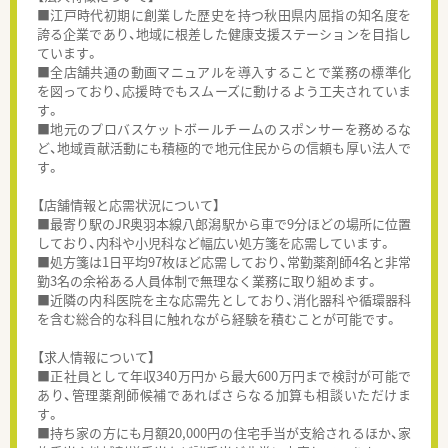
■江戸時代初期に創業した歴史を持つ秋田県内屈指の知名度を
誇る企業であり、地域に根差した健康支援ステーションを目指し
ています。
■全店舗共通の動画マニュアルを導入することで業務の標準化
を図っており、応援時でもスムーズに動けるよう工夫されていま
す。
■地元のプロバスケットボールチームのスポンサーを務めるな
ど、地域貢献活動にも積極的で地元住民からの信頼も厚い法人で
す。
【店舗情報と応需状況について】
■最寄り駅のJR奥羽本線八郎潟駅から車で9分ほどの場所に位置
しており、内科や小児科など幅広い処方箋を応需しています。
■処方箋は1日平均97枚ほど応需しており、常勤薬剤師4名と非常
勤3名の余裕ある人員体制で無理なく業務に取り組めます。
■近隣の内科医院を主な応需先としており、消化器科や循環器科
を含む総合的な科目に触れながら経験を積むことが可能です。
【求人情報について】
■正社員として年収340万円から最大600万円まで検討が可能で
あり、管理薬剤師候補であればさらなる加算も相談いただけま
す。
■持ち家の方にも月額20,000円の住宅手当が支給されるほか、家