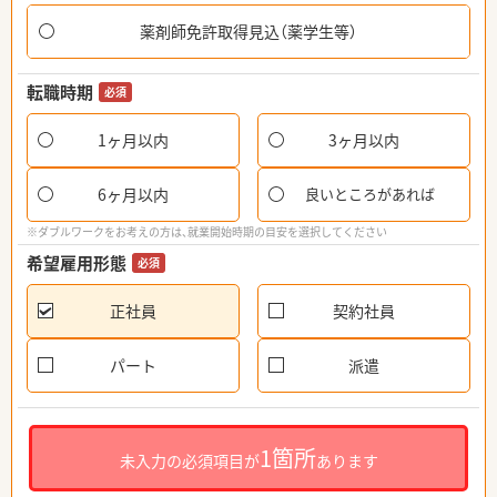
薬剤師免許取得見込（薬学生等）
転職時期
必須
1ヶ月以内
3ヶ月以内
6ヶ月以内
良いところがあれば
※ダブルワークをお考えの方は、就業開始時期の目安を選択してください
希望雇用形態
必須
正社員
契約社員
パート
派遣
1箇所
未入力の必須項目が
あります