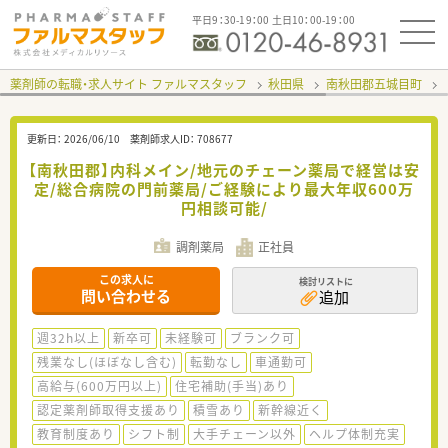
平日9：30-19：00 土日10：00-19：00
薬剤師の転職・求人サイト ファルマスタッフ
秋田県
南秋田郡五城目町
更新日：
2026/06/10
薬剤師求人ID：
708677
【南秋田郡】内科メイン/地元のチェーン薬局で経営は安
定/総合病院の門前薬局/ご経験により最大年収600万
円相談可能/
調剤薬局
正社員
この求人に
検討リストに
問い合わせる
追加
週32h以上
新卒可
未経験可
ブランク可
残業なし(ほぼなし含む)
転勤なし
車通勤可
高給与(600万円以上)
住宅補助(手当)あり
認定薬剤師取得支援あり
積雪あり
新幹線近く
教育制度あり
シフト制
大手チェーン以外
ヘルプ体制充実