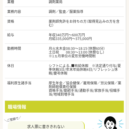
業種
調剤薬局
業務内容
調剤／監査／服薬指導
資格
薬剤師免許をお持ちの方（取得見込みの方を含
む）
給与
年収340万円～600万円
月給335,000円～375,000円
勤務時間
月火水木金08:30～18:15（休憩60分）
土日祝 08:30～13:00（休憩なし）
※1ヵ月単位の変形労働時間制
休日
シフトによる、■有給休暇 ※法定通り付与/夏
季休暇3日/年末年始休暇4日/リフレッシュ休
暇/慶弔休暇
福利厚生諸手当
厚生年金／協会健保／雇用保険／労災保険／薬
剤師賠償責任保険
資格手当/勤続手当/通勤手当/家族手当/役職手
当/地域割増手当
職場情報
求人票に書ききれない