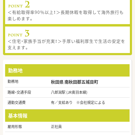
＜有給取得率90％以上！＞長期休暇を取得して海外旅行も
楽しめます。
＜住宅・家族手当が充実！＞手厚い福利厚生で生活の安定を
支えます。
勤務地
勤務地
秋田県 南秋田郡五城目町
路線・交通手段
八郎潟駅 (JR奥羽本線)
通勤交通費
有／支給あり ※会社規定による
基本情報
雇用形態
正社員