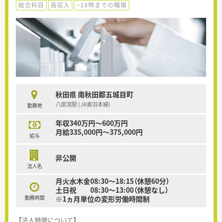
総合科目
高収入
~18時までの職場
秋田県 南秋田郡五城目町
八郎潟駅 (JR奥羽本線)
勤務地
年収340万円～600万円
月給335,000円～375,000円
給与
非公開
法人名
月火水木金08:30～18:15（休憩60分）
土日祝 08:30～13:00（休憩なし）
勤務時間
※1ヵ月単位の変形労働時間制
【法人特徴について】