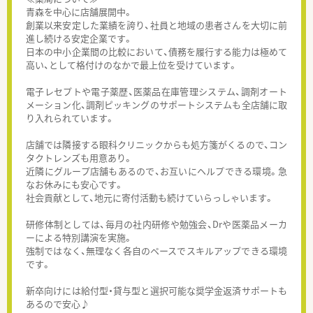
青森を中心に店舗展開中。
創業以来安定した業績を誇り、社員と地域の患者さんを大切に前
進し続ける安定企業です。
日本の中小企業間の比較において、債務を履行する能力は極めて
高い、として格付けのなかで最上位を受けています。
電子レセプトや電子薬歴、医薬品在庫管理システム、調剤オート
メーション化、調剤ピッキングのサポートシステムも全店舗に取
り入れられています。
店舗では隣接する眼科クリニックからも処方箋がくるので、コン
タクトレンズも用意あり。
近隣にグループ店舗もあるので、お互いにヘルプできる環境。急
なお休みにも安心です。
社会貢献として、地元に寄付活動も続けていらっしゃいます。
研修体制としては、毎月の社内研修や勉強会、Drや医薬品メーカ
ーによる特別講演を実施。
強制ではなく、無理なく各自のペースでスキルアップできる環境
です。
新卒向けには給付型・貸与型と選択可能な奨学金返済サポートも
あるので安心♪