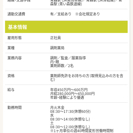
路線・交通手段
青森駅 (JR奥羽本線)／青森駅 (JR津軽線)／青
森駅 (青い森鉄道線)
通勤交通費
有／支給あり ※会社規定あり
基本情報
雇用形態
正社員
業種
調剤薬局
業務内容
調剤／監査／服薬指導
内・眼
薬剤師数／2名
資格
薬剤師免許をお持ちの方（取得見込みの方を含
む）
給与
年収450万円～600万円
月給280,000円～450,000円
年齢・経験により優遇
勤務時間
月火木金
08：30～17：30(休憩60分)
水
08：30～14：00(休憩なし)
土
08：30～12：00(休憩なし)
※1ヶ月単位の週40時間変形労働時間制