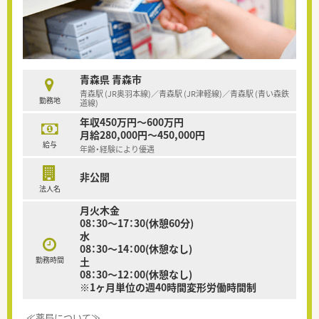
青森県 青森市
青森駅 (JR奥羽本線)／青森駅 (JR津軽線)／青森駅 (青い森鉄
勤務地
道線)
年収450万円～600万円
月給280,000円～450,000円
給与
年齢・経験により優遇
非公開
法人名
月火木金
08：30～17：30(休憩60分)
水
08：30～14：00(休憩なし)
勤務時間
土
08：30～12：00(休憩なし)
※1ヶ月単位の週40時間変形労働時間制
≪薬局について≫