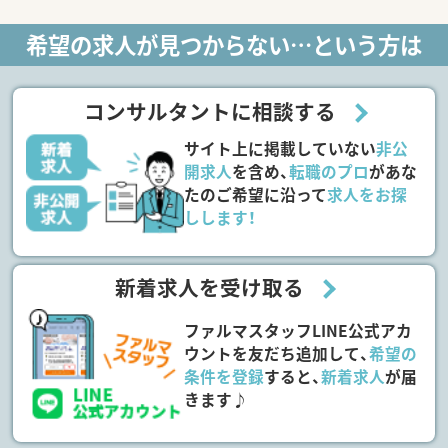
希望の求人が見つからない…という方は
コンサルタントに相談する
サイト上に掲載していない
非公
開求人
を含め、
転職のプロ
があな
たのご希望に沿って
求人をお探
しします！
新着求人を受け取る
ファルマスタッフLINE公式アカ
ウントを友だち追加して、
希望の
条件を登録
すると、
新着求人
が届
きます♪