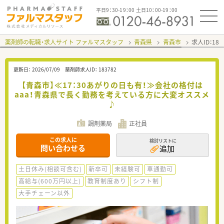
平日9：30-19：00 土日10：00-19：00
薬剤師の転職・求人サイト ファルマスタッフ
青森県
青森市
求人ID：18
更新日：
2026/07/09
薬剤師求人ID：
183782
【青森市】≪17：30あがりの日も有！≫会社の格付は
aaa！青森県で長く勤務を考えている方に大変オススメ
♪
調剤薬局
正社員
この求人に
検討リストに
問い合わせる
追加
土日休み(相談可含む)
新卒可
未経験可
車通勤可
高給与(600万円以上)
教育制度あり
シフト制
大手チェーン以外