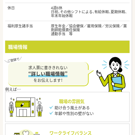
休日
4週6休
日祝、その他シフトによる、有給休暇、夏期休暇、
年末年始休暇
福利厚生諸手当
厚生年金／協会健保／雇用保険／労災保険／薬
剤師賠償責任保険
通勤手当 等
職場情報
求人票に書ききれない
“詳しい職場情報”
をお伝えします！
職場の雰囲気
助け合う風土がある
年齢や性別の壁がない
ワークライフバランス