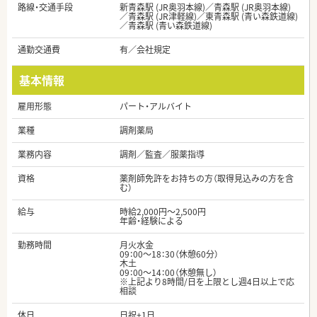
路線・交通手段
新青森駅 (JR奥羽本線)／青森駅 (JR奥羽本線)
／青森駅 (JR津軽線)／東青森駅 (青い森鉄道線)
／青森駅 (青い森鉄道線)
通勤交通費
有／会社規定
基本情報
雇用形態
パート・アルバイト
業種
調剤薬局
業務内容
調剤／監査／服薬指導
資格
薬剤師免許をお持ちの方（取得見込みの方を含
む）
給与
時給2,000円～2,500円
年齢・経験による
勤務時間
月火水金
09：00～18：30（休憩60分）
木土
09：00～14：00（休憩無し）
※上記より8時間/日を上限とし週4日以上で応
相談
休日
日祝+1日