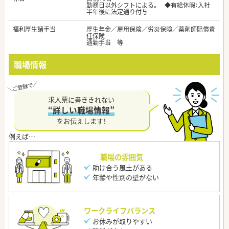
勤務日以外シフトによる。 ◆有給休暇：入社
半年後に法定通り付与
福利厚生諸手当
厚生年金／雇用保険／労災保険／薬剤師賠償責
任保険
通勤手当 等
職場情報
求人票に書ききれない
“詳しい職場情報”
をお伝えします！
職場の雰囲気
助け合う風土がある
年齢や性別の壁がない
ワークライフバランス
お休みが取りやすい