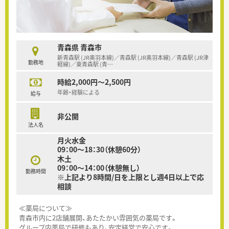
青森県 青森市
新青森駅 (JR奥羽本線)／青森駅 (JR奥羽本線)／青森駅 (JR津
勤務地
軽線)／東青森駅 (青
…
時給2,000円～2,500円
年齢・経験による
給与
非公開
法人名
月火水金
09：00～18：30（休憩60分）
木土
09：00～14：00（休憩無し）
勤務時間
※上記より8時間/日を上限とし週4日以上で応
相談
≪薬局について≫
青森市内に2店舗展開、あたたかい雰囲気の薬局です。
グループ内薬局で研修もあり、安定経営で安心です。