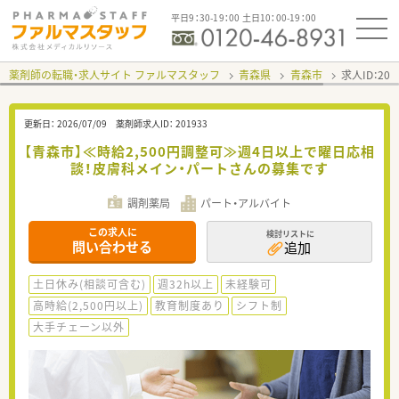
平日9：30-19：00 土日10：00-19：00
薬剤師の転職・求人サイト ファルマスタッフ
青森県
青森市
求人ID：20
更新日：
2026/07/09
薬剤師求人ID：
201933
【青森市】≪時給2,500円調整可≫週4日以上で曜日応相
談！皮膚科メイン・パートさんの募集です
調剤薬局
パート・アルバイト
この求人に
検討リストに
問い合わせる
追加
土日休み(相談可含む)
週32h以上
未経験可
高時給(2,500円以上)
教育制度あり
シフト制
大手チェーン以外