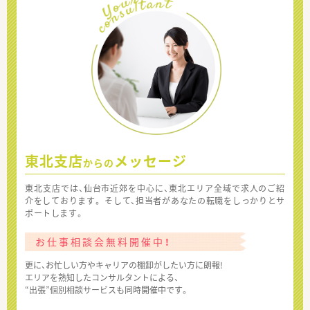
東北支店
メッセージ
からの
東北支店では、仙台市近郊を中心に、東北エリア全域で求人のご紹
介をしております。 そして、担当者があなたの転職をしっかりとサ
ポートします。
お仕事相談会無料開催中！
更に、お忙しい方やキャリアの棚卸がしたい方に朗報!
エリアを熟知したコンサルタントによる、
“出張”個別相談サービスも同時開催中です。