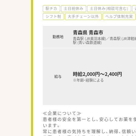
駅チカ
土日祝休み
土日休み(相談可含む)
シフト制
大手チェーン以外
ヘルプ体制充実
青森県 青森市
勤務地
青森駅 (JR奥羽本線)／青森駅 (JR津軽
駅 (青い森鉄道線)
時給2,000円～2,400円
給与
※年齢・経験による
≪企業について≫
患者様の安全を第一とし、安心してお薬を
います。
常に患者様の気持ちを理解し、納得、信頼