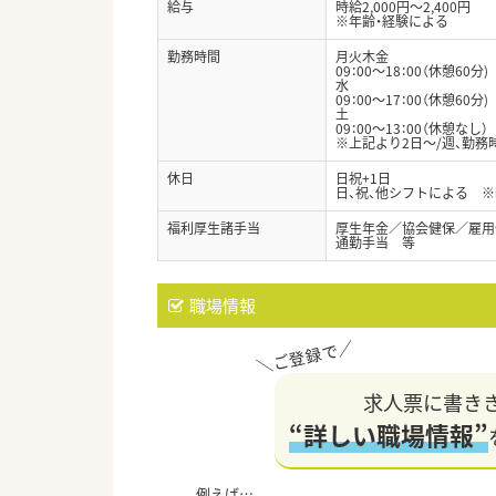
給与
時給2,000円～2,400円
※年齢・経験による
勤務時間
月火木金
09：00～18：00（休憩60分)
水
09：00～17：00（休憩60分)
土
09：00～13：00（休憩なし）
※上記より2日～/週、勤務
休日
日祝+1日
日、祝、他シフトによる 
福利厚生諸手当
厚生年金／協会健保／雇用
通勤手当 等
職場情報
求人票に書き
“詳しい職場情報”