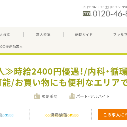
平日9：30-19：00 土日10：00-19：
人検索
求人特集
転職ガイド
ファル
530の薬剤師求人
人≫時給2400円優遇！/内科・循
可能/お買い物にも便利なエリアで
調剤薬局
パート・アルバイト
報
職場情報
この求人に