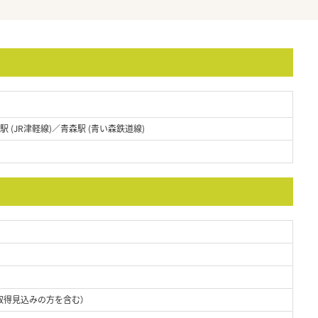
駅 (JR津軽線)／青森駅 (青い森鉄道線)
取得見込みの方を含む）