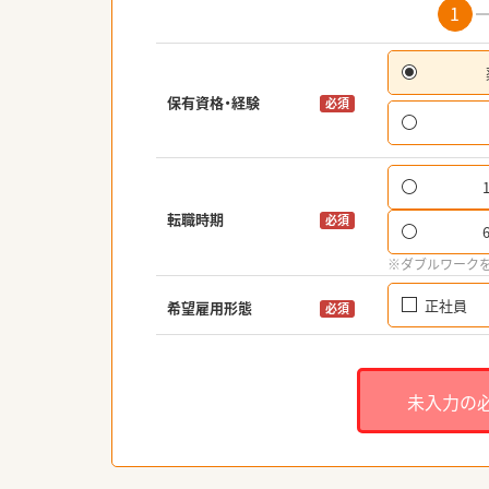
1
保有資格・経験
必須
転職時期
必須
※ダブルワーク
正社員
希望雇用形態
必須
未入力の