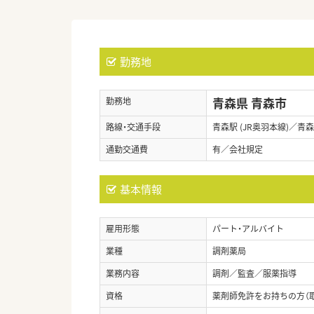
勤務地
青森県 青森市
勤務地
路線・交通手段
青森駅 (JR奥羽本線)／青森
通勤交通費
有／会社規定
基本情報
雇用形態
パート・アルバイト
業種
調剤薬局
業務内容
調剤／監査／服薬指導
資格
薬剤師免許をお持ちの方（