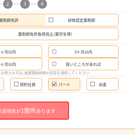
2
3
4
薬剤師免許
研修認定薬剤師
希
薬剤師免許取得見込（薬学生等）
1ヶ月以内
3ヶ月以内
パ
6ヶ月以内
良いところがあれば
希
をお考えの方は、就業開始時期の目安を選択してください
契約社員
パート
派遣
就
1箇所
必須項目が
あります