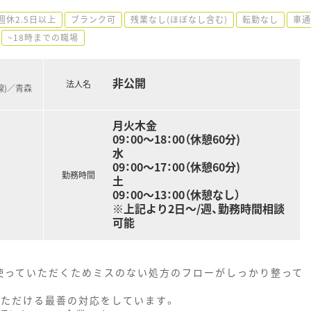
週休2.5日以上
ブランク可
残業なし(ほぼなし含む)
転勤なし
車通
~18時までの職場
非公開
法人名
線)／青森
月火木金
09：00～18：00（休憩60分)
水
09：00～17：00（休憩60分)
勤務時間
土
09：00～13：00（休憩なし）
※上記より2日～/週、勤務時間相談
可能
使っていただくためミスのない処方のフローがしっかり整って
いただける最善の対応をしています。