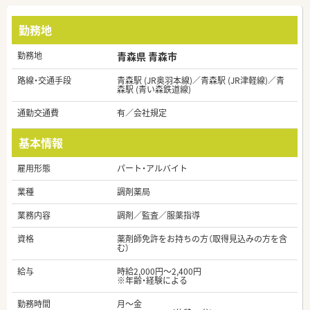
勤務地
勤務地
青森県 青森市
路線・交通手段
青森駅 (JR奥羽本線)／青森駅 (JR津軽線)／青
森駅 (青い森鉄道線)
通勤交通費
有／会社規定
基本情報
雇用形態
パート・アルバイト
業種
調剤薬局
業務内容
調剤／監査／服薬指導
資格
薬剤師免許をお持ちの方（取得見込みの方を含
む）
給与
時給2,000円～2,400円
※年齢・経験による
勤務時間
月～金