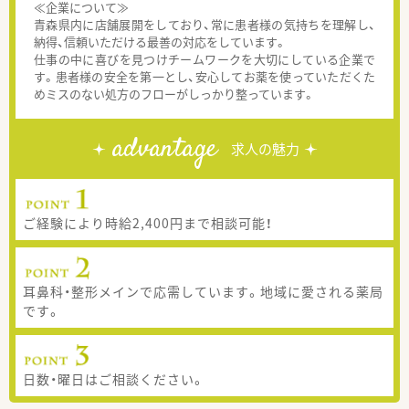
≪企業について≫
青森県内に店舗展開をしており、常に患者様の気持ちを理解し、
納得、信頼いただける最善の対応をしています。
仕事の中に喜びを見つけチームワークを大切にしている企業で
す。患者様の安全を第一とし、安心してお薬を使っていただくた
めミスのない処方のフローがしっかり整っています。
advantage
求人の魅力
ご経験により時給2,400円まで相談可能！
耳鼻科・整形メインで応需しています。地域に愛される薬局
です。
日数・曜日はご相談ください。