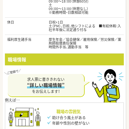
09：00～18：00（休憩60分)
土
09：00～13：00（休憩なし）
※勤務時間・日数相談可能
休日
日祝+1日
土（PM）、日祝、他シフトによる ■有給休暇：入
社半年後に法定通り付与
福利厚生諸手当
厚生年金／協会健保／雇用保険／労災保険／薬
剤師賠償責任保険
時間外手当、通勤手当 等
職場情報
求人票に書ききれない
“詳しい職場情報”
をお伝えします！
職場の雰囲気
助け合う風土がある
年齢や性別の壁がない