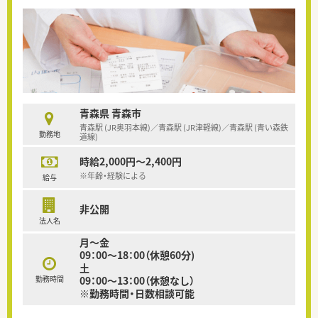
青森県 青森市
青森駅 (JR奥羽本線)／青森駅 (JR津軽線)／青森駅 (青い森鉄
勤務地
道線)
時給2,000円～2,400円
※年齢・経験による
給与
非公開
法人名
月～金
09：00～18：00（休憩60分)
土
勤務時間
09：00～13：00（休憩なし）
※勤務時間・日数相談可能