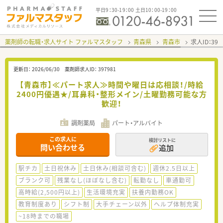
平日9：30-19：00 土日10：00-19：00
薬剤師の転職・求人サイト ファルマスタッフ
青森県
青森市
求人ID：39
更新日：
2026/06/30
薬剤師求人ID：
397981
【青森市】≪パート求人≫時間や曜日は応相談！/時給
2400円優遇★/耳鼻科・整形メイン/土曜勤務可能な方
歓迎！
調剤薬局
パート・アルバイト
この求人に
検討リストに
問い合わせる
追加
駅チカ
土日祝休み
土日休み(相談可含む)
週休2.5日以上
ブランク可
残業なし(ほぼなし含む)
転勤なし
車通勤可
高時給(2,500円以上)
生活環境充実
扶養内勤務OK
教育制度あり
シフト制
大手チェーン以外
ヘルプ体制充実
~18時までの職場