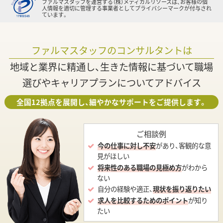
ファルマスタッフを運営する（株）メディカルリソースは、お客様の個
人情報を適切に管理する事業者としてプライバシーマークが付与され
ています。
ファルマスタッフのコンサルタントは
地域と業界に精通し、生きた情報に基づいて職場
選びやキャリアプランについてアドバイス
全国12拠点を展開し、細やかなサポートをご提供します。
ご相談例
今の仕事に対し不安
があり、客観的な意
見がほしい
将来性のある職場の見極め方
がわから
ない
自分の経験や適正、
現状を振り返りたい
求人を比較するためのポイント
が知り
たい