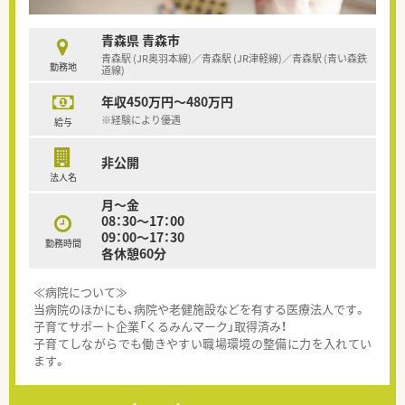
青森県 青森市
青森駅 (JR奥羽本線)／青森駅 (JR津軽線)／青森駅 (青い森鉄
勤務地
道線)
年収450万円～480万円
※経験により優遇
給与
非公開
法人名
月～金
08：30～17：00
09：00～17：30
勤務時間
各休憩60分
≪病院について≫
当病院のほかにも、病院や老健施設などを有する医療法人です。
子育てサポート企業「くるみんマーク」取得済み！
子育てしながらでも働きやすい職場環境の整備に力を入れてい
ます。