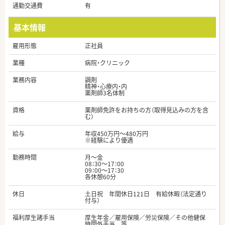
通勤交通費
有
基本情報
雇用形態
正社員
業種
病院・クリニック
業務内容
調剤
精神・心療内・内
薬剤師3名体制
資格
薬剤師免許をお持ちの方（取得見込みの方を含
む）
給与
年収450万円～480万円
※経験により優遇
勤務時間
月～金
08：30～17：00
09：00～17：30
各休憩60分
休日
土日祝 年間休日121日 有給休暇（法定通り
付与）
福利厚生諸手当
厚生年金／雇用保険／労災保険／その他健保
時間外手当 等