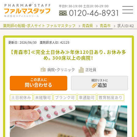
平日9：30-19：00 土日10：00-19：00
薬剤師の転職・求人サイト ファルマスタッフ
青森県
青森市
求人ID：42
更新日：
2026/06/30
薬剤師求人ID：
42125
【青森市】≪完全土日休み≫年休120日あり、お休み多
め。300床以上の病院！
病院・クリニック
正社員
この求人に
検討リストに
問い合わせる
追加
土日祝休み
未経験可
ブランク可
車通勤可
教育制度あり