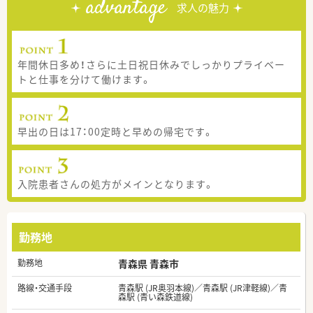
advantage
求人の魅力
年間休日多め！さらに土日祝日休みでしっかりプライベー
トと仕事を分けて働けます。
早出の日は17：00定時と早めの帰宅です。
入院患者さんの処方がメインとなります。
勤務地
勤務地
青森県 青森市
路線・交通手段
青森駅 (JR奥羽本線)／青森駅 (JR津軽線)／青
森駅 (青い森鉄道線)