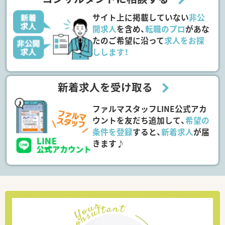
サイト上に掲載していない
非公
開求人
を含め、
転職のプロ
があな
たのご希望に沿って
求人をお探
しします！
新着求人を受け取る
ファルマスタッフLINE公式アカ
ウントを友だち追加して、
希望の
条件を登録
すると、
新着求人
が届
きます♪