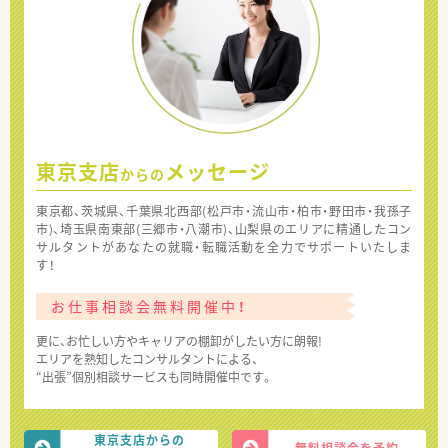
東京支店
メッセージ
からの
東京都、茨城県、千葉県北西部(松戸市・流山市・柏市・野田市・我孫子
市)、埼玉県南東部(三郷市・八潮市)、山梨県のエリアに精通したコン
サルタントがあなたの就職・転職活動を全力でサポートいたしま
す！
お仕事相談会無料開催中！
更に、お忙しい方やキャリアの棚卸がしたい方に朗報!
エリアを熟知したコンサルタントによる、
“出張”個別相談サービスも同時開催中です。
東京支店からの
無料相談会を予約