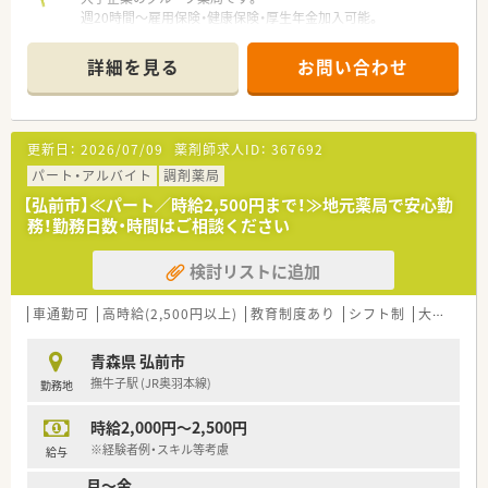
週20時間～雇用保険・健康保険・厚生年金加入可能。
業員の子育て支援策を実施し、次世代認定マーク（くるみん）を厚
生労働省から取得済み。
詳細を見る
お問い合わせ
また、「子育てサポート企業」の中でもより高い水準の取り組み
を実施した企業として「プラチナくるみん」も取得！
子育て世代にやさしい体制が整備されています。
更新日：
2026/07/09
薬剤師求人ID：
367692
パート・アルバイト
調剤薬局
【弘前市】≪パート／時給2,500円まで！≫地元薬局で安心勤
務！勤務日数・時間はご相談ください
検討リストに追加
車通勤可
高時給(2,500円以上)
教育制度あり
シフト制
大手チェーン以外
青森県 弘前市
撫牛子駅 (JR奥羽本線)
勤務地
時給2,000円～2,500円
※経験者例・スキル等考慮
給与
月～金