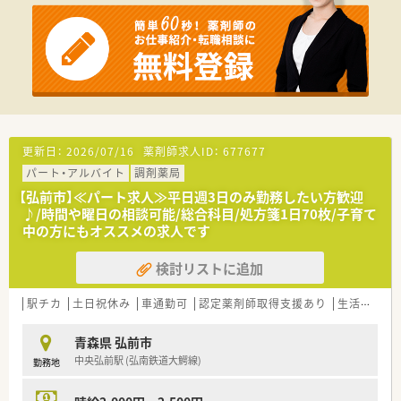
更新日：
2026/07/16
薬剤師求人ID：
677677
パート・アルバイト
調剤薬局
【弘前市】≪パート求人≫平日週3日のみ勤務したい方歓迎
♪/時間や曜日の相談可能/総合科目/処方箋1日70枚/子育て
中の方にもオススメの求人です
検討リストに追加
駅チカ
土日祝休み
車通勤可
認定薬剤師取得支援あり
生活環境充実
青森県 弘前市
中央弘前駅 (弘南鉄道大鰐線)
勤務地