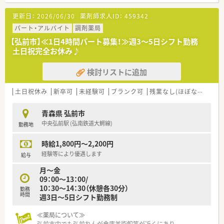
≪薬局について≫
更新日：
2026/06/30
薬剤師求人ID：
459342
弘南鉄道大鰐線の中央弘前駅から車で10分の位置にある、門前
薬局です。
パート・アルバイト
調剤薬局
門前薬局で眼科をメインに扱っております。処方箋枚数にもゆ
【弘前市】≪1日4時間パート募集！≫週3～5日シフト勤務
とりがあるため、ゆったりとご就業した方にオススメです。
土日祝完全お休み♪
検討リストに追加
土日祝休み
新卒可
未経験可
ブランク可
残業なし(ほぼなし含む)
青森県 弘前市
中央弘前駅 (弘南鉄道大鰐線)
勤務地
時給1,800円～2,200円
経験等により優遇します
給与
月～金
09：00～13：00/
10：30～14：30（休憩各30分）
勤務
時間
週3日～5日シフト勤務制
≪薬局について≫