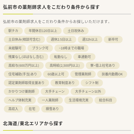
弘前市の薬剤師求人をこだわり条件から探す
弘前市の薬剤師求人をこだわり条件からお探しいただけます。
駅チカ
年間休日120日以上
土日祝休み
土日休み(相談可含む)
週休2.5日以上
週32h以上
新卒可
未経験可
ブランク可
~18時までの職場
残業なし(ほぼなし含む)
転勤なし
車通勤可
高給与(600万円以上)
高時給(2,500円以上)
寮・借上社宅あり
住宅補助(手当)あり
60歳以上可
管理薬剤師
扶養内勤務OK
認定薬剤師取得支援あり
教育制度あり
シフト制
かかりつけ薬剤師
大手チェーン
大手チェーン以外
ヘルプ体制充実
一人薬剤師
生活環境充実
総合科目
高収入
在宅
積雪あり
北海道/東北エリアから探す