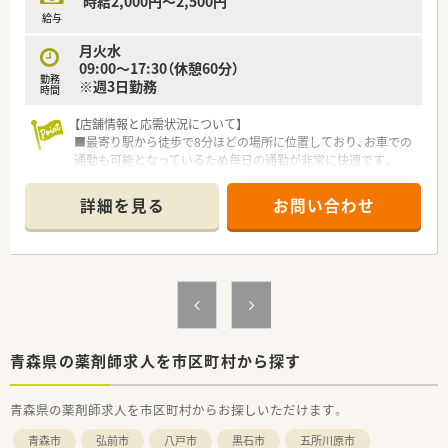
時給2,000円～2,500円
給与
月火水
09:00～17:30（休憩60分）
勤務
※週3日勤務
時間
【店舗情報と応需状況について】
■最寄り駅から徒歩で8分ほどの場所に位置しており、お車での
通勤も可能となっているため毎日の通勤が非常に快適です。
■地域の基幹病院である大学病院の第一門前に構えており、1日
あたり約90枚の処方箋を広範囲の科目から応需しています。
詳細を見る
お問い合わせ
■歯科や心療内科をはじめとした多彩な専門科目を扱っており、
非常に高い専門性と幅広い調剤スキルが身につきます。
【法人特徴について】
■医療や介護だけでなく、ヘルスケアなど5つの柱を中心に展開
している健康の総合商社として安定した地盤を誇ります。
■在宅医療の分野では20年以上の豊富なノウハウを蓄積してお
り、業界内でも先駆者として高いシェアを持っています。
■5年先を歩く薬局を目指してドライブスルーや無菌調剤室を設
青森県の薬剤師求人を市区町村から探す
置するなど、既存の形にとらわれない挑戦を続けています。
青森県の薬剤師求人を市区町村からお探しいただけます。
【こんな方が活躍中】
■充実した研修制度やサポート体制を活用し、多様な科目の処方
青森市
弘前市
八戸市
黒石市
五所川原市
を学びながら一歩ずつ着実に成長したい方が活躍しています。