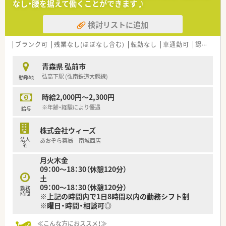
なし・腰を据えて働くことができます♪
検討リストに追加
ブランク可
残業なし(ほぼなし含む)
転勤なし
車通勤可
認定薬剤師取得支援あり
青森県 弘前市
弘高下駅 (弘南鉄道大鰐線)
勤務地
時給2,000円～2,300円
※年齢・経験により優遇
給与
株式会社ウィーズ
法人
あおぞら薬局 南城西店
名
月火木金
09：00～18：30（休憩120分）
土
09：00～18：30（休憩120分）
勤務
時間
※上記の時間内で1日8時間以内の勤務シフト制
※曜日・時間・相談可◎
≪こんな方におススメ！≫