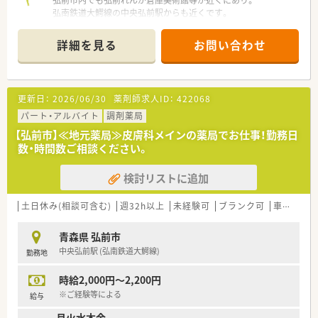
弘前市内でも弘前れんが倉庫美術館等が近くにあり。
弘南鉄道大鰐線の中央弘前駅からも近くです。
総合病院、他広域からも処方箋を応需しているため、備蓄薬の種
詳細を見る
お問い合わせ
類も多い環境です。
青森県で10店舗以上展開されている地元の調剤薬局です。
格付会社からも優良企業として認定を受けており、安定経営の薬
更新日：
2026/06/30
薬剤師求人ID：
422068
局です。
パート・アルバイト
調剤薬局
地元で長く勤務したい方は勿論、青森県での就業を検討されてい
【弘前市】≪地元薬局≫皮膚科メインの薬局でお仕事！勤務日
る方には住む場所まで相談可能。
数・時間数ご相談ください。
患者様はわざわざ遠方からお越しになる位、非常に穏やかな雰囲
気です。
検討リストに追加
土日休み(相談可含む)
週32h以上
未経験可
ブランク可
車通勤可
青森県 弘前市
中央弘前駅 (弘南鉄道大鰐線)
勤務地
時給2,000円～2,200円
※ご経験等による
給与
月火水木金