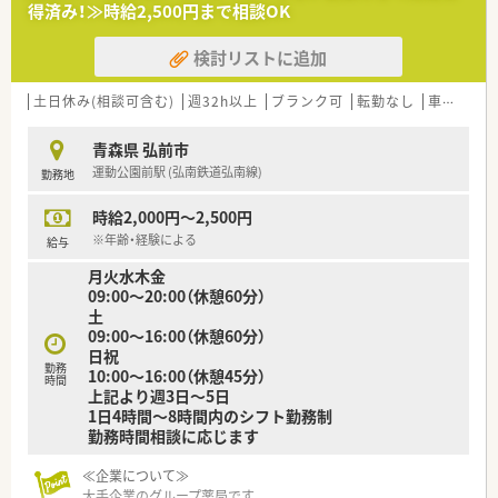
得済み！≫時給2,500円まで相談OK
検討リストに追加
土日休み(相談可含む)
週32h以上
ブランク可
転勤なし
車通勤可
青森県 弘前市
運動公園前駅 (弘南鉄道弘南線)
勤務地
時給2,000円～2,500円
※年齢・経験による
給与
月火水木金
09:00～20:00（休憩60分）
土
09:00～16:00（休憩60分）
日祝
勤務
10:00～16:00（休憩45分）
時間
上記より週3日～5日
1日4時間～8時間内のシフト勤務制
勤務時間相談に応じます
≪企業について≫
大手企業のグループ薬局です。