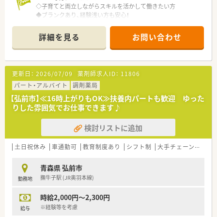
◇子育てと両立しながらスキルを活かして働きたい方
◆ブランクあり、経験浅い方も安心！
ベテラン薬剤師もいるため、優しく教えてくれる環境です。
◇Ｕターンなど、青森県に貢献したい方
詳細を見る
お問い合わせ
◆耳鼻科のご経験を活かして働きたい方
≪店舗について≫
弘高下駅よりお車10分、お車でアクセスしやすい立地です。耳鼻
更新日：
2026/07/09
薬剤師求人ID：
11806
科メインに応需しており、複雑な処方少なく、安心の業務内容で
す。
パート・アルバイト
調剤薬局
常時2名体制で、処方箋枚数は80枚/日、春の繁忙期は130枚/日程
【弘前市】≪16時上がりもOK≫扶養内パートも歓迎 ゆった
度となります。
りした雰囲気でお仕事できます♪
近隣店舗からのヘルプ体制が整っておりますのでお休みも取り
やすい環境です。
検討リストに追加
≪企業について≫
青森県、秋田県にて調剤薬局を運営しております。地域の皆様へ
土日祝休み
車通勤可
教育制度あり
シフト制
大手チェーン以外
ご愛顧頂ける薬局を目指しております。
自由な社風で、ワークライフバランスを意識した働き方を実現で
青森県 弘前市
きるよう、注力しています。
撫牛子駅 (JR奥羽本線)
勤務地
なごやかな雰囲気で患者様とのコミュニケーションを重視した
い方、将来的に在宅も取組んでみたい方へおススメの企業です。
時給2,000円～2,300円
≪女性活躍中の企業です≫
※経験等を考慮
給与
産休育休の取得実績もあり、直近で復帰者もございますので、ラ