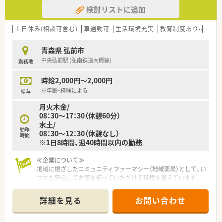
検討リストに追加
土日休み(相談可含む)
車通勤可
生活環境充実
教育制度あり
シフ
青森県 弘前市
中央弘前駅 (弘南鉄道大鰐線)
勤務地
時給2,000円～2,000円
※年齢・経験による
給与
月火木金/
08：30～17：30（休憩60分）
水土/
勤務
08：30～12：30（休憩なし）
時間
※1日8時間、週40時間以内の勤務
≪企業について≫
地域に根ざしたコミュニティファーマシー（地域薬局）として、い
つでも安心してお薬を使っていただける環境を整えています。
薬剤監査システム・散剤監査システムを導入、設備面でのサポー
トもしっかりしています。
詳細を見る
お問い合わせ
ドライブスルーを設置している薬局も有、高度な在宅医療にも積
極的に携わっています。