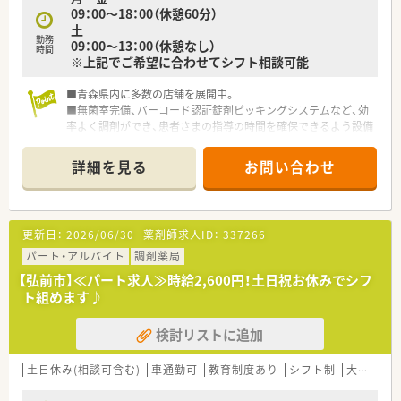
09：00～18：00（休憩60分）
土
勤務
09：00～13：00（休憩なし）
時間
※上記でご希望に合わせてシフト相談可能
■青森県内に多数の店舗を展開中。
■無菌室完備、バーコード認証錠剤ピッキングシステムなど、効
率よく調剤ができ、患者さまの指導の時間を確保できるよう設備
の整った薬局です。
■地域でも元気のある良企業で、アフガン難民対策薬剤師団な
詳細を見る
お問い合わせ
ど、薬剤師としての様々な試みや、志を高く持っていらっしゃる
企業が母体です。
更新日：
2026/06/30
薬剤師求人ID：
337266
パート・アルバイト
調剤薬局
【弘前市】≪パート求人≫時給2,600円！土日祝お休みでシフ
ト組めます♪
検討リストに追加
土日休み(相談可含む)
車通勤可
教育制度あり
シフト制
大手チェーン