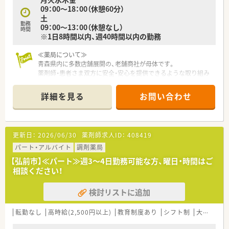
09：00～18：00（休憩60分）
土
勤務
09：00～13：00（休憩なし）
時間
※1日8時間以内、週40時間以内の勤務
≪薬局について≫
青森県内に多数店舗展開の、老舗商社が母体です。
薬剤師・患者さま双方に安全・安心を提供できるような取り組み
をしています。
各種研修も充実、社員にとって満足して働けるフィールドとバッ
詳細を見る
お問い合わせ
クアップしていて手当等も充実したおススメ薬局です。
更新日：
2026/06/30
薬剤師求人ID：
408419
パート・アルバイト
調剤薬局
【弘前市】≪パート≫週3～4日勤務可能な方、曜日・時間はご
相談ください！
検討リストに追加
転勤なし
高時給(2,500円以上)
教育制度あり
シフト制
大手チェーン以外