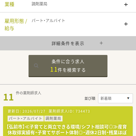
業種
調剤薬局
雇用形態 /
パート・アルバイト
給与
詳細条件を表示
条件に合う求人
11
件を
検索する
11
件の薬剤師求人
並び順
更新日：
2026/07/27
薬剤師求人ID：
734473
パート・アルバイト
調剤薬局
【弘前市】≪子育てと両立できる環境/シフト相談可◎≫産育
休取得実績有・子育てサポート体制◎・週休2日制・残業ほぼ