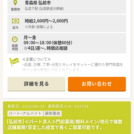
青森県 弘前市
弘高下駅 (弘南鉄道大鰐線)
勤務地
時給2,600円～2,600円
※年齢・経験による
給与
月～金
09：00～18：00（休憩60分）
勤務
※4日/週～、時間応相談
時間
≪企業について≫
・迅速、正確、丁寧・元気とキレイをモットーに優れた専門知識を
持つ人材の育成に力を入れています。
・様々な診療科目の処方せんに対応できる体勢をとり、複数の医
療機関に通われる患者様のお薬を一元管理しています。
詳細を見る
お問い合わせ
・治療中の体調変化やお薬の相互作用・重複投与のチェックを行
い、お薬の的確なアドバイスはもちろん、健康イベントや、介護
事業、配達など地域に密着した企業です。
更新日：
2026/06/30
薬剤師求人ID：
592706
パート・アルバイト
調剤薬局
【弘前市】≪パート求人≫門前薬局/眼科メイン/地元で複数
店舗展開！安定した経営で長くご就業可能です。