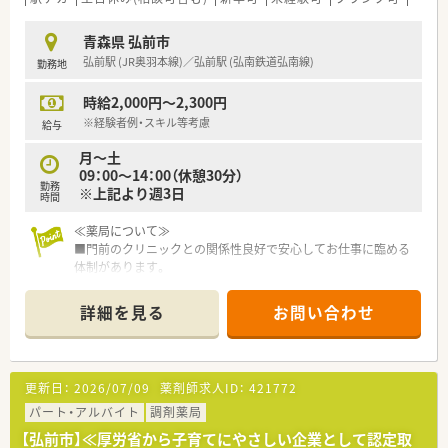
青森県 弘前市
弘前駅 (JR奥羽本線)／弘前駅 (弘南鉄道弘南線)
勤務地
時給2,000円～2,300円
※経験者例・スキル等考慮
給与
月～土
09：00～14：00（休憩30分）
勤務
※上記より週3日
時間
≪薬局について≫
■門前のクリニックとの関係性良好で安心してお仕事に臨める
体制があります。
■駅から近い立地のため、徒歩、お車での通勤もとても便利。地
元の方も歓迎です。
詳細を見る
お問い合わせ
■社長も現場に入っているので相談しやすい環境が整っており
ます。
更新日：
2026/07/09
薬剤師求人ID：
421772
パート・アルバイト
調剤薬局
【弘前市】≪厚労省から子育てにやさしい企業として認定取