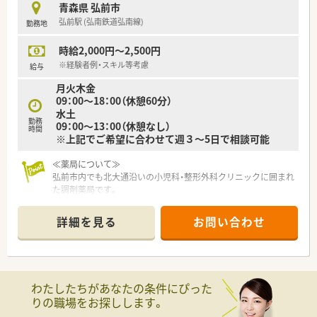
青森県 弘前市
弘前駅 (弘南鉄道弘南線)
勤務地
時給2,000円～2,500円
※経験者例・スキル等考慮
給与
月火木金
09：00～18：00（休憩60分）
水土
勤務
09：00～13：00（休憩なし）
時間
※上記でご希望に合わせて週３～5日で相談可能
≪薬局について≫
弘前市内でも北大通沿いの小児科・整形外科クリニックに囲まれ
た調剤薬局です。
薬剤師は常時２名体制。
処方箋は１日約50～55枚対応しています。
詳細を見る
お問い合わせ
電子薬歴完備。
近隣にはドラッグストアがあるのでお仕事帰りのお買い物にも
便利な環境です。
転勤もなく、地元で働きたい薬剤師様におすすめの企業です。
わたしたちがあなたの条件にぴった
りの職場をお探しします。