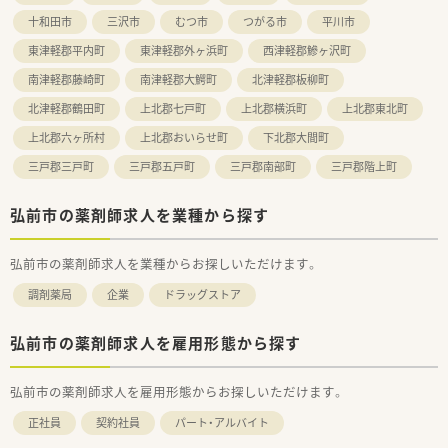
■在宅シェアで高い実績を誇る企業のノウハウを吸収し、地域医
十和田市
三沢市
むつ市
つがる市
平川市
療の発展に向けて積極的に貢献したい薬剤師が在籍中です。
東津軽郡平内町
東津軽郡外ヶ浜町
西津軽郡鰺ヶ沢町
■5年毎の永年勤続表彰制度や手厚い住宅手当などの福利厚生に
魅力を感じ、腰を据えて長く働きたい方が多数在籍しています。
南津軽郡藤崎町
南津軽郡大鰐町
北津軽郡板柳町
北津軽郡鶴田町
上北郡七戸町
上北郡横浜町
上北郡東北町
上北郡六ヶ所村
上北郡おいらせ町
下北郡大間町
三戸郡三戸町
三戸郡五戸町
三戸郡南部町
三戸郡階上町
弘前市の薬剤師求人を業種から探す
弘前市の薬剤師求人を業種からお探しいただけます。
調剤薬局
企業
ドラッグストア
弘前市の薬剤師求人を雇用形態から探す
弘前市の薬剤師求人を雇用形態からお探しいただけます。
正社員
契約社員
パート・アルバイト