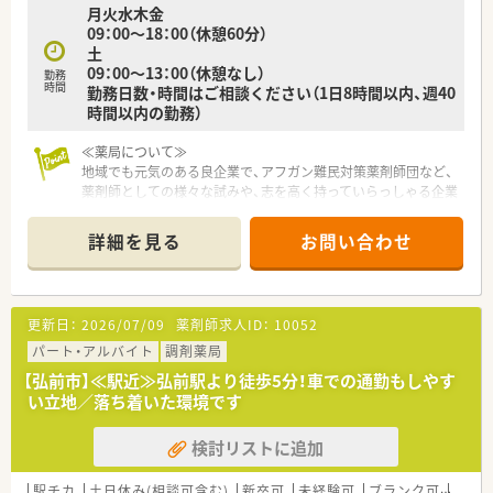
月火水木金
イフスタイルに応じて長く働くことが出来る環境です♪
09：00～18：00（休憩60分）
現在社員は28名、うち薬剤師さんは12名です。
土
薬剤師10名は女性と多くの割合を占めています！
09：00～13：00（休憩なし）
勤務
時間
勤務日数・時間はご相談ください（1日8時間以内、週40
時間以内の勤務）
≪薬局について≫
地域でも元気のある良企業で、アフガン難民対策薬剤師団など、
薬剤師としての様々な試みや、志を高く持っていらっしゃる企業
です。
詳細を見る
お問い合わせ
更新日：
2026/07/09
薬剤師求人ID：
10052
パート・アルバイト
調剤薬局
【弘前市】≪駅近≫弘前駅より徒歩5分！車での通勤もしやす
い立地／落ち着いた環境です
検討リストに追加
駅チカ
土日休み(相談可含む)
新卒可
未経験可
ブランク可
車通