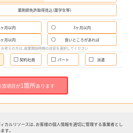
希
薬剤師免許取得見込（薬学生等）
1ヶ月以内
3ヶ月以内
6ヶ月以内
良いところがあれば
をお考えの方は、就業開始時期の目安を選択してください
契約社員
パート
派遣
1箇所
必須項目が
あります
ディカルリソースは、お客様の個人情報を適切に管理する事業者とし
ます。