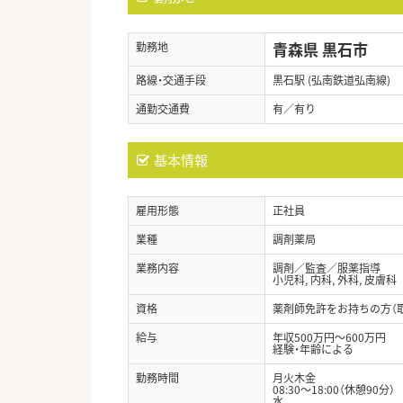
青森県 黒石市
勤務地
路線・交通手段
黒石駅 (弘南鉄道弘南線)
通勤交通費
有／有り
基本情報
雇用形態
正社員
業種
調剤薬局
業務内容
調剤／監査／服薬指導
小児科, 内科, 外科, 皮膚科
資格
薬剤師免許をお持ちの方（
給与
年収500万円～600万円
経験・年齢による
勤務時間
月火木金
08:30～18:00（休憩90分）
水