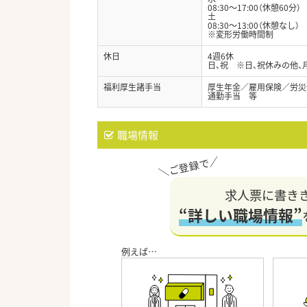
08:30～17:00（休憩60分）
土
08:30～13:00（休憩なし）
※変形労働時間制
休日
4週6休
日、祝 ※日、祝休みの他、
福利厚生諸手当
厚生年金／雇用保険／労災
通勤手当 等
職場情報
求人票に書き
“詳しい職場情報”