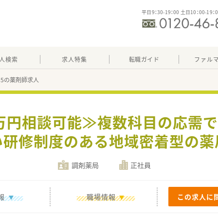
平日9：30-19：00 土日10：00-19：
人検索
求人特集
転職ガイド
ファル
595の薬剤師求人
0万円相談可能≫複数科目の応需
い研修制度のある地域密着型の薬
調剤薬局
正社員
報
職場情報
この求人に