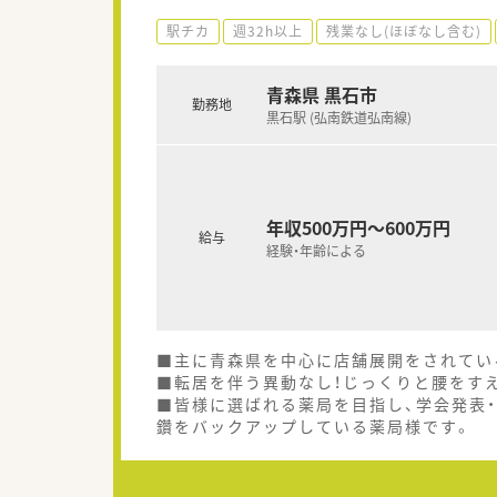
駅チカ
週32h以上
残業なし(ほぼなし含む)
青森県 黒石市
勤務地
黒石駅 (弘南鉄道弘南線)
年収500万円～600万円
給与
経験・年齢による
■主に青森県を中心に店舗展開をされてい
■転居を伴う異動なし！じっくりと腰をす
■皆様に選ばれる薬局を目指し、学会発表
鑽をバックアップしている薬局様です。