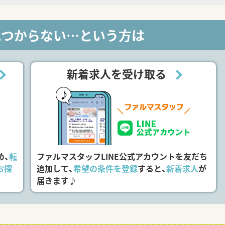
見つからない…という方は
新着求人を受け取る
め、
転
ファルマスタッフLINE公式アカウントを友だち
お探
追加して、
希望の条件を登録
すると、
新着求人
が
届きます♪