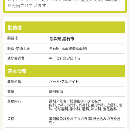
が完備されています。
勤務地
勤務地
青森県 黒石市
路線・交通手段
黒石駅 (弘南鉄道弘南線)
通勤交通費
有／会社規定による
基本情報
雇用形態
パート・アルバイト
業種
調剤薬局
業務内容
調剤／監査／服薬指導／OTC販売
内科, 外科, 小児科, 耳鼻科, 整形外科, 皮膚科, 眼
科, 泌尿器科, 脳外科, 産科, 婦人科, 消化器科
資格
薬剤師免許をお持ちの方（取得見込みの方を含
む）