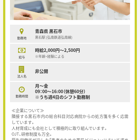
青森県 黒石市
黒石駅 (弘南鉄道弘南線)
勤務地
時給2,000円～2,500円
※年齢・経験による
給与
非公開
法人名
月～金
09：00～16:00（休憩60分）
勤務時間
※うち週4日のシフト勤務制
≪企業について≫
隣接する黒石市内の総合科目対応病院からの処方箋を多く応需
しています。
人材育成にも会社として積極的に取り組んでいます。
OJT、研修制度も万全。
厚生労働省が示した「患者のための薬局ビジョン」において求め