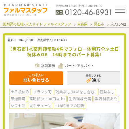
平日9：30-19：00 土日10：00-19：00
薬剤師の転職・求人サイト ファルマスタッフ
青森県
黒石市
求人ID：42
更新日：
2026/07/09
薬剤師求人ID：
423271
【黒石市】≪薬剤師常勤4名でフォロー体制万全≫土日
祝休みOK 16時までのパート募集！
調剤薬局
パート・アルバイト
この求人に
検討リストに
問い合わせる
追加
土日祝休み
ブランク可
残業なし(ほぼなし含む)
転勤なし
車通勤可
高時給(2,500円以上)
生活環境充実
教育制度あり
シフト制
大手チェーン
~18時までの職場