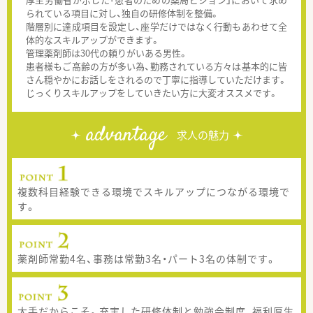
られている項目に対し、独自の研修体制を整備。
階層別に達成項目を設定し、座学だけではなく行動もあわせて全
体的なスキルアップができます。
管理薬剤師は30代の頼りがいある男性。
患者様もご高齢の方が多い為、勤務されている方々は基本的に皆
さん穏やかにお話しをされるので丁寧に指導していただけます。
じっくりスキルアップをしていきたい方に大変オススメです。
advantage
求人の魅力
複数科目経験できる環境でスキルアップにつながる環境で
す。
薬剤師常勤4名、事務は常勤3名・パート3名の体制です。
大手だからこそ。充実した研修体制と勉強会制度、福利厚生