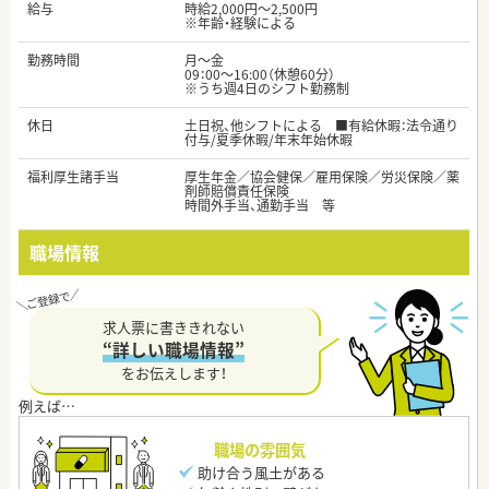
給与
時給2,000円～2,500円
※年齢・経験による
勤務時間
月～金
09：00～16:00（休憩60分）
※うち週4日のシフト勤務制
休日
土日祝、他シフトによる ■有給休暇：法令通り
付与/夏季休暇/年末年始休暇
福利厚生諸手当
厚生年金／協会健保／雇用保険／労災保険／薬
剤師賠償責任保険
時間外手当、通勤手当 等
職場情報
求人票に書ききれない
“詳しい職場情報”
をお伝えします！
職場の雰囲気
助け合う風土がある