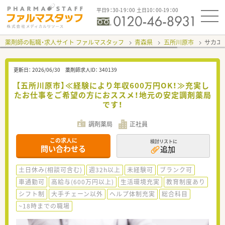
平日9：30-19：00 土日10：00-19：00
薬剤師の転職・求人サイト ファルマスタッフ
青森県
五所川原市
サカエ
更新日：
2026/06/30
薬剤師求人ID：
340139
【五所川原市】≪経験により年収600万円OK！≫充実し
たお仕事をご希望の方におススメ！地元の安定調剤薬局
です！
調剤薬局
正社員
この求人に
検討リストに
問い合わせる
追加
土日休み(相談可含む)
週32h以上
未経験可
ブランク可
車通勤可
高給与(600万円以上)
生活環境充実
教育制度あり
シフト制
大手チェーン以外
ヘルプ体制充実
総合科目
~18時までの職場