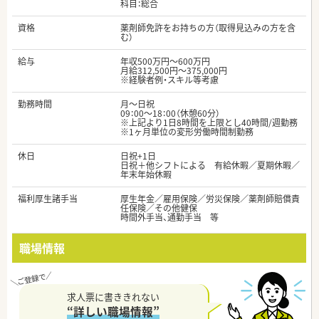
科目：総合
資格
薬剤師免許をお持ちの方（取得見込みの方を含
む）
給与
年収500万円～600万円
月給312,500円～375,000円
※経験者例・スキル等考慮
勤務時間
月～日祝
09：00～18：00（休憩60分）
※上記より1日8時間を上限とし40時間/週勤務
※1ヶ月単位の変形労働時間制勤務
休日
日祝+1日
日祝＋他シフトによる 有給休暇／夏期休暇／
年末年始休暇
福利厚生諸手当
厚生年金／雇用保険／労災保険／薬剤師賠償責
任保険／その他健保
時間外手当、通勤手当 等
職場情報
求人票に書ききれない
“詳しい職場情報”