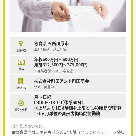
青森県 五所川原市
五所川原駅 (JR五能線)
勤務地
年収500万円～600万円
月給312,500円～375,000円
給与
※経験者例・スキル等考慮
株式会社町田アンド町田商会
サカエ薬局24
法人名
月～日祝
09：00～18：00（休憩60分）
※上記より1日8時間を上限とし40時間/週勤務
勤務時間
※1ヶ月単位の変形労働時間制勤務
≪企業について≫
■青森県全域に関連会社含め27店舗展開しているチェーン薬局