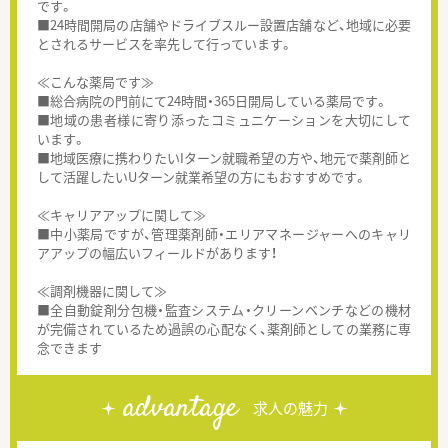
です。
■24時間開局の店舗やドライブスルー設置店舗など、地域に必要
とされるサービスを率先して行っています。
≪こんな薬局です≫
■総合病院の門前にて24時間・365日開局している薬局です。
■地域の患者様に寄り添ったコミュニケーションを大切にして
います。
■地域医療に携わりたいIターン就職希望の方や、地元で薬剤師と
して活躍したいUターン就業希望の方にもおすすめです。
≪キャリアアップに関して≫
■中小薬局ですが、管理薬剤師・エリアマネージャーへのキャリ
アアップの幅広いフィールドがあります！
≪調剤機器に関して≫
■全自動錠剤分包機・監査システム・クリーンベンチなどの機材
が完備されているため過誤の心配なく、薬剤師としての業務に専
念できます
advantage
求人の魅力