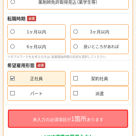
薬剤師免許取得見込（薬学生等）
転職時期
必須
1ヶ月以内
3ヶ月以内
6ヶ月以内
良いところがあれば
※ダブルワークをお考えの方は、就業開始時期の目安を選択してください
希望雇用形態
必須
正社員
契約社員
パート
派遣
1箇所
未入力の必須項目が
あります