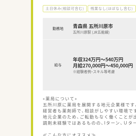
土日休み(相談可含む)
残業なし(ほぼなし含む)
青森県 五所川原市
勤務地
五所川原駅 (JR五能線)
年収324万円～540万円
月給270,000円～450,000円
給与
※経験者例・スキル等考慮
«薬局について»
五所川原に薬局を展開する地元企業様です
経営者も薬剤師で、相談がしやすい環境で
地元企業のため、ご転勤もなく働くことが
調剤未経験ではあるものの、Iターン、Ｕ
≪こんな方にオススメ≫