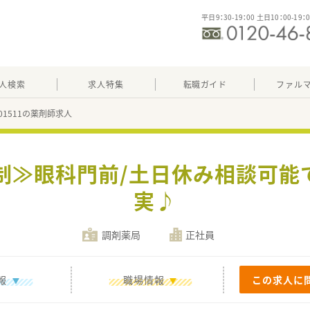
平日9：30-19：00 土日10：00-19：
人検索
求人特集
転職ガイド
ファル
401511の薬剤師求人
俸制≫眼科門前/土日休み相談可能
実♪
調剤薬局
正社員
報
職場情報
この求人に