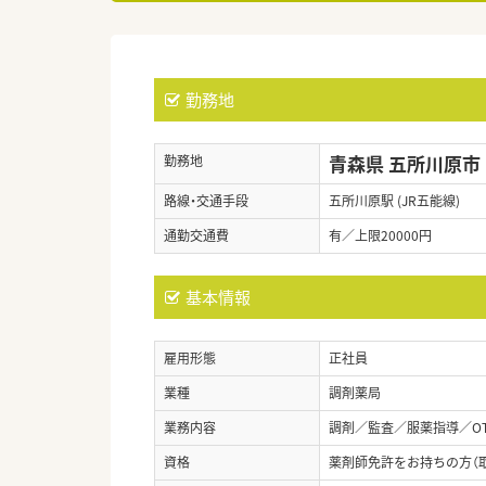
勤務地
青森県 五所川原市
勤務地
路線・交通手段
五所川原駅 (JR五能線)
通勤交通費
有／上限20000円
基本情報
雇用形態
正社員
業種
調剤薬局
業務内容
調剤／監査／服薬指導／O
資格
薬剤師免許をお持ちの方（