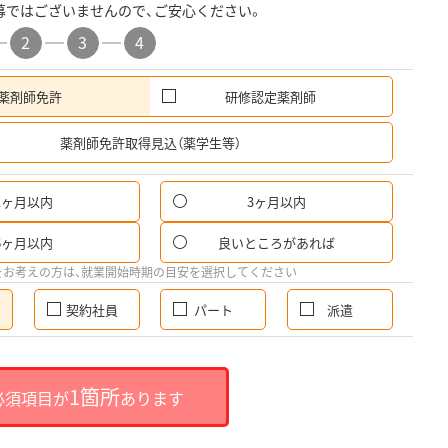
募ではございませんので、ご安心ください。
2
3
4
薬剤師免許
研修認定薬剤師
希
薬剤師免許取得見込（薬学生等）
1ヶ月以内
3ヶ月以内
6ヶ月以内
良いところがあれば
をお考えの方は、就業開始時期の目安を選択してください
契約社員
パート
派遣
1箇所
必須項目が
あります