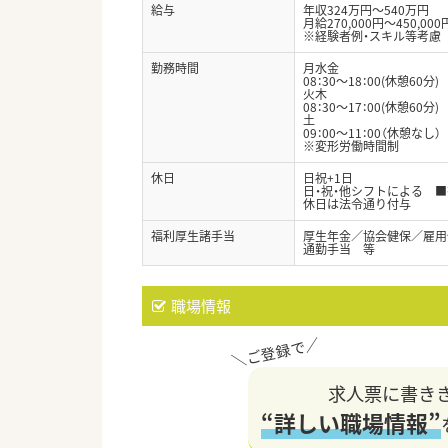
給与
年収324万円～540万円
月給270,000円～450,000
※経験者例・スキル等考慮
勤務時間
月水金
08：30～18：00(休憩60分)
火木
08：30～17：00(休憩60分)
土
09：00～11：00（休憩なし）
※変形労働時間制
休日
日祝+1日
日・祝・他シフトによる ■
休日は法令通り付与
福利厚生諸手当
厚生年金／協会健保／雇用
通勤手当 等
職場情報
求人票に書き
“詳しい職場情報”