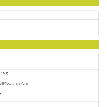
TC販売
取得見込みの方を含む）
円