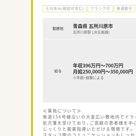
土日休み(相談可含む)
ブランク可
車通勤可
青森県 五所川原市
勤務地
五所川原駅 (JR五能線)
年収396万円～700万円
月給250,000円～350,000円
給与
※年齢・経験による
≪薬局について≫
県道156号線沿いの大変広い敷地内でド
処方箋を受けており、ご高齢の患者様を中
じっくりと服薬指導いただける環境です。
スタッフ間のコミュニケーションもしっか