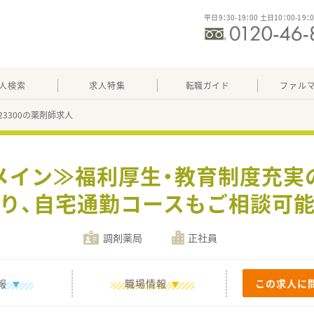
平日9：30-19：00 土日10：00-19：
人検索
求人特集
転職ガイド
ファル
423300の薬剤師求人
メイン≫福利厚生・教育制度充実
り、自宅通勤コースもご相談可
調剤薬局
正社員
報
職場情報
この求人に