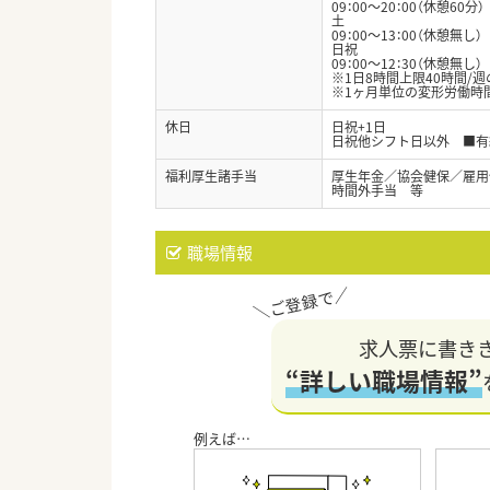
09：00～20：00（休憩60分）
土
09：00～13：00（休憩無し）
日祝
09：00～12：30（休憩無し）
※1日8時間上限40時間/
※1ヶ月単位の変形労働時
休日
日祝+1日
日祝他シフト日以外 ■有
福利厚生諸手当
厚生年金／協会健保／雇用
時間外手当 等
職場情報
求人票に書き
“詳しい職場情報”