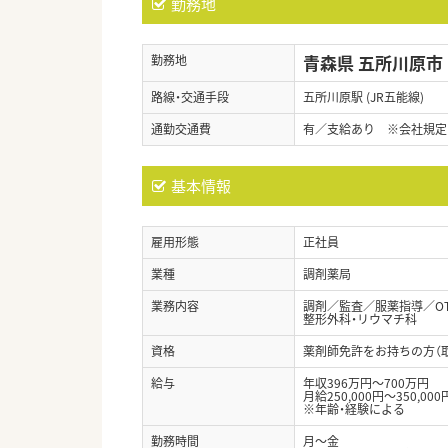
勤務地
青森県 五所川原市
勤務地
路線・交通手段
五所川原駅 (JR五能線)
通勤交通費
有／支給あり ※会社規定
基本情報
雇用形態
正社員
業種
調剤薬局
業務内容
調剤／監査／服薬指導／O
整形外科・リウマチ科
資格
薬剤師免許をお持ちの方（
給与
年収396万円～700万円
月給250,000円～350,000
※年齢・経験による
勤務時間
月～金