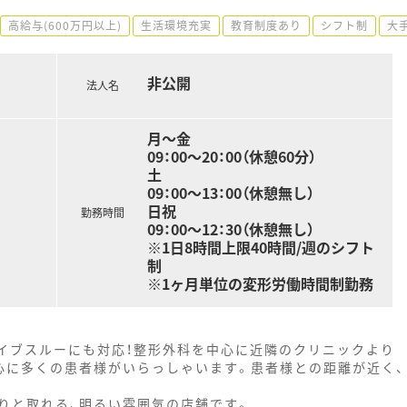
高給与(600万円以上)
生活環境充実
教育制度あり
シフト制
大
非公開
法人名
月～金
09：00～20：00（休憩60分）
土
09：00～13：00（休憩無し）
日祝
勤務時間
09：00～12：30（休憩無し）
※1日8時間上限40時間/週のシフト
制
※1ヶ月単位の変形労働時間制勤務
ライブスルーにも対応！整形外科を中心に近隣のクリニックより
心に多くの患者様がいらっしゃいます。患者様との距離が近く、
りと取れる、明るい雰囲気の店舗です。