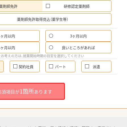
薬剤師免許
研修認定薬剤師
希
薬剤師免許取得見込（薬学生等）
1ヶ月以内
3ヶ月以内
6ヶ月以内
良いところがあれば
をお考えの方は、就業開始時期の目安を選択してください
契約社員
パート
派遣
1箇所
必須項目が
あります