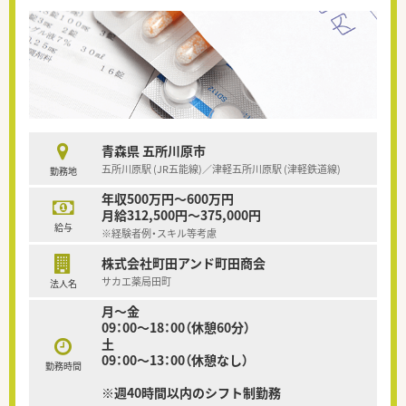
青森県 五所川原市
五所川原駅 (JR五能線)／津軽五所川原駅 (津軽鉄道線)
勤務地
年収500万円～600万円
月給312,500円～375,000円
給与
※経験者例・スキル等考慮
株式会社町田アンド町田商会
サカエ薬局田町
法人名
月～金
09：00～18：00（休憩60分）
土
09：00～13：00（休憩なし）
勤務時間
※週40時間以内のシフト制勤務