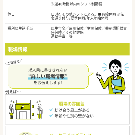
※週40時間以内のシフト制勤務
休日
日、祝、その他シフトによる。 ■有給休暇 ※法
令通り付与/夏季休暇/年末年始休暇
福利厚生諸手当
厚生年金／雇用保険／労災保険／薬剤師賠償責
任保険／その他健保
通勤手当 等
職場情報
求人票に書ききれない
“詳しい職場情報”
をお伝えします！
職場の雰囲気
助け合う風土がある
年齢や性別の壁がない