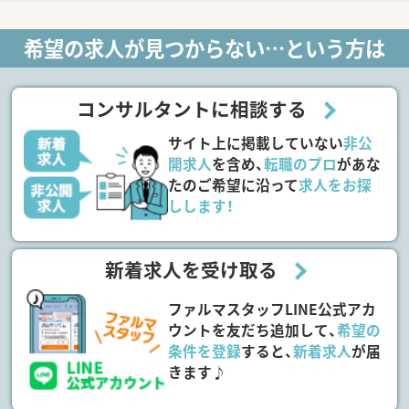
希望の求人が見つからない…という方は
コンサルタントに相談する
サイト上に掲載していない
非公
開求人
を含め、
転職のプロ
があな
たのご希望に沿って
求人をお探
しします！
新着求人を受け取る
ファルマスタッフLINE公式アカ
ウントを友だち追加して、
希望の
条件を登録
すると、
新着求人
が届
きます♪