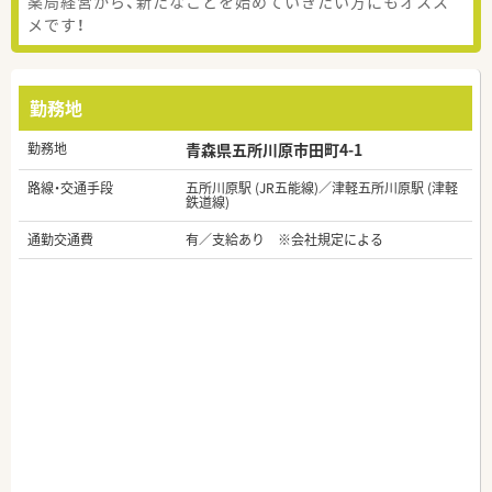
薬局経営から、新たなことを始めていきたい方にもオスス
メです！
勤務地
勤務地
青森県五所川原市田町4-1
路線・交通手段
五所川原駅 (JR五能線)／津軽五所川原駅 (津軽
鉄道線)
通勤交通費
有／支給あり ※会社規定による