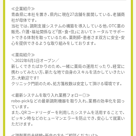
≪企業紹介≫
青森県に本社を置き、県内に現在27店舗を展開している、老舗商
社が母体です。
当社では、調剤支援システムの構築を導入している他、OTC薬の
販売、介護・福祉関係など「医・食・住」においてトータルでサポー
トできる体制を取っているため、薬剤師・患者さま双方に安全・安
心を提供できるような取り組みをしております。
≪薬局紹介≫
＼2022年6月1日オープン／
新しくできたばかりのため、一緒に薬局の運用だったり、経営に
携わってみたい方、新たな地で自身のスキルを活かしていきたい
方、大歓迎です！
クリニック門前のため、処方箋枚数は安定して頂ける環境です。
≪最新システムを取り入れ業務フォロー◎≫
robo-pickなどの最新調剤機器を取り入れ、業務の効率化を図っ
ています。
また、QRコードリーダーを利用したシステムを活用することで、
ピッキン時などのヒューマンエラーを防止でき、安心して就業い
ただけます。
≪調剤薬局未経験・新卒の方もご相談ください！≫