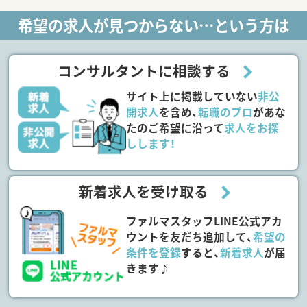
希望の求人が見つからない…という方は
コンサルタントに相談する
サイト上に掲載していない
非公
開求人
を含め、
転職のプロ
があな
たのご希望に沿って
求人をお探
しします！
新着求人を受け取る
ファルマスタッフLINE公式アカ
ウントを友だち追加して、
希望の
条件を登録
すると、
新着求人
が届
きます♪