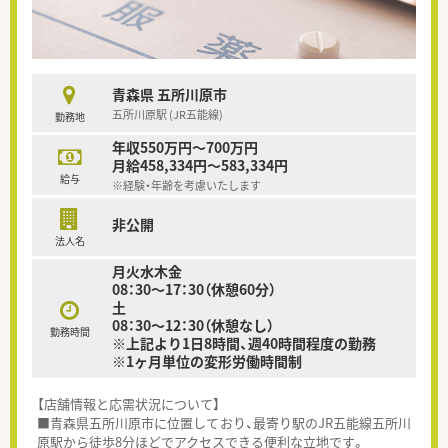
青森県 五所川原市
五所川原駅 (JR五能線)
勤務地
年収550万円～700万円
月給458,334円～583,334円
給与
※経験・年齢を考慮いたします
非公開
法人名
月火水木金
08：30～17：30（休憩60分）
土
08：30～12：30（休憩なし）
勤務時間
※上記より1日8時間、週40時間程度の勤務
※1ヶ月単位の変形労働時間制
【店舗情報と応需状況について】
■青森県五所川原市に位置しており、最寄り駅のJR五能線五所川
原駅から徒歩8分ほどでアクセスできる便利な立地です。