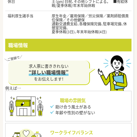
休日
土（pm）日祝、その他シフトによる。 ■有給休
暇/夏季休暇/年末年始休暇
福利厚生諸手当
厚生年金／雇用保険／労災保険／薬剤師賠償責
任保険／その他健保
通勤交通費支給、各種保険完備、駐車場完備、休
憩室完備、
夏季休暇(3日)、年末年始休暇(4日)
職場情報
求人票に書ききれない
“詳しい職場情報”
をお伝えします！
職場の雰囲気
助け合う風土がある
年齢や性別の壁がない
ワークライフバランス