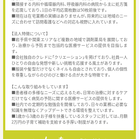
■隣接する内科や循環器内科、呼吸器内科の病院から主に処方箋
を応需しており、1日の平均応需枚数は50枚前後です。
■現在は在宅業務の実績はありませんが、将来的には地域のニー
ズに合わせて訪問看護などへの対応も視野に入れています。
【法人特徴について】
■岩手県や関東エリアなど複数の地域で調剤薬局を展開してお
り、治療から予防まで包括的な医療サービスの提供を目指しま
す。
■会社独自のクレドに「クリエーション」を掲げており、社員一人
ひとりの自由な発想や新しい挑戦を応援する風土があります。
■服装や髪型だけでなくネイルも自由とされており、個人の個性
を尊重しながらのびのびと働ける点が大きな特徴です。
【こんな取り組みをしています】
■患者様の多様なニーズに応えるため、日常の治療に対するケア
だけでなく病気の予防に関する医療サービスの提供をします。
■社内での定期的な勉強会を開催しており、日々の業務に必要な
知識を無理なくアップデートできる環境を整えています。
■1歳から3歳のお子様を扶養しているスタッフに対しては、月額
2万円の子育て補助を支給する手厚い制度があります。