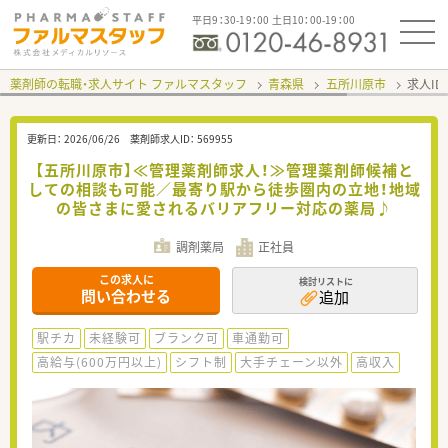
平日9：30-19：00 土日10：00-19：00
薬剤師の転職・求人サイト ファルマスタッフ
青森県
五所川原市
求人ID
更新日：
2026/06/26
薬剤師求人ID：
569955
【五所川原市】≪管理薬剤師求人！≫管理薬剤師候補と
しての相談も可能／最寄り駅から徒歩圏内の立地！地域
の皆さまに愛されるバリアフリー対応の薬局♪
調剤薬局
正社員
この求人に
検討リストに
問い合わせる
追加
駅チカ
未経験可
ブランク可
車通勤可
高給与(600万円以上)
シフト制
大手チェーン以外
高収入