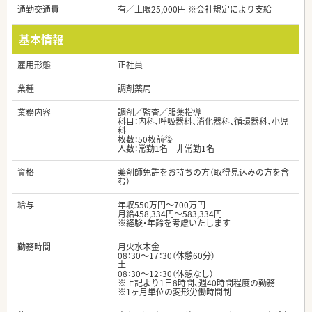
通勤交通費
有／上限25,000円 ※会社規定により支給
基本情報
雇用形態
正社員
業種
調剤薬局
業務内容
調剤／監査／服薬指導
科目：内科、呼吸器科、消化器科、循環器科、小児
科
枚数：50枚前後
人数：常勤1名 非常勤1名
資格
薬剤師免許をお持ちの方（取得見込みの方を含
む）
給与
年収550万円～700万円
月給458,334円～583,334円
※経験・年齢を考慮いたします
勤務時間
月火水木金
08：30～17：30（休憩60分）
土
08：30～12：30（休憩なし）
※上記より1日8時間、週40時間程度の勤務
※1ヶ月単位の変形労働時間制