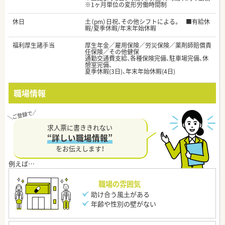
※1ヶ月単位の変形労働時間制
休日
土（pm）日祝、その他シフトによる。 ■有給休
暇/夏季休暇/年末年始休暇
福利厚生諸手当
厚生年金／雇用保険／労災保険／薬剤師賠償責
任保険／その他健保
通勤交通費支給、各種保険完備、駐車場完備、休
憩室完備、
夏季休暇(3日)、年末年始休暇(4日)
職場情報
求人票に書ききれない
“詳しい職場情報”
をお伝えします！
職場の雰囲気
助け合う風土がある
年齢や性別の壁がない