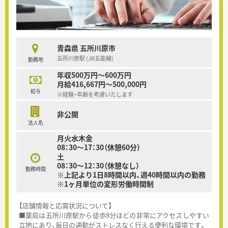
青森県 五所川原市
五所川原駅 (JR五能線)
勤務地
年収500万円～600万円
月給416,667円～500,000円
給与
※経験・年齢を考慮いたします
非公開
法人名
月火水木金
08：30～17：30（休憩60分）
土
08：30～12：30（休憩なし）
勤務時間
※上記より1日8時間以内、週40時間以内の勤務
※1ヶ月単位の変形労働時間制
【店舗情報と応需状況について】
■薬局は五所川原駅から徒歩8分ほどの非常にアクセスしやすい
立地にあり、毎日の通勤がストレスなく行える便利な環境です。