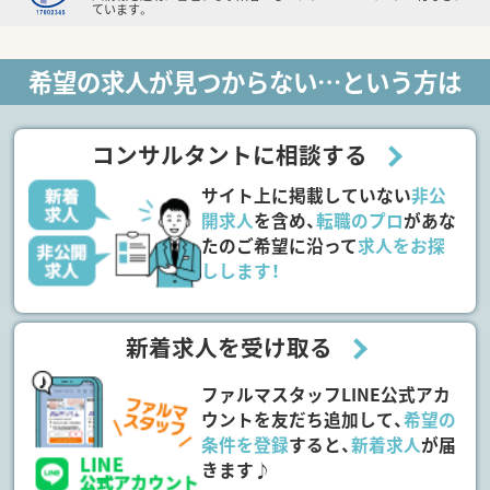
ています。
希望の求人が見つからない…という方は
コンサルタントに相談する
サイト上に掲載していない
非公
開求人
を含め、
転職のプロ
があな
たのご希望に沿って
求人をお探
しします！
新着求人を受け取る
ファルマスタッフLINE公式アカ
ウントを友だち追加して、
希望の
条件を登録
すると、
新着求人
が届
きます♪