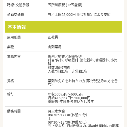
路線・交通手段
五所川原駅 (JR五能線)
通勤交通費
有／上限25,000円 ※会社規定により支給
基本情報
雇用形態
正社員
業種
調剤薬局
業務内容
調剤／監査／服薬指導
科目：内科、呼吸器科、消化器科、循環器科、小児
科
枚数：50枚前後
人数：常勤1名 非常勤1名
資格
薬剤師免許をお持ちの方（取得見込みの方を含
む）
給与
年収500万円～600万円
月給416,667円～500,000円
※経験・年齢を考慮いたします
勤務時間
月火水木金
08：30～17：30（休憩60分）
土
08：30～12：30（休憩なし）
※上記より1日8時間以内、週40時間以内の勤務