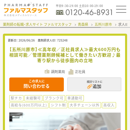
平日9：30-19：00 土日10：00-19：00
薬剤師の転職・求人サイト ファルマスタッフ
青森県
五所川原市
求人ID
更新日：
2026/06/26
薬剤師求人ID：
725248
【五所川原市】≪高年収／正社員求人≫最大600万円も
相談可能／管理薬剤師候補として働きたい方歓迎♪最
寄り駅から徒歩圏内の立地
調剤薬局
正社員
この求人に
検討リストに
問い合わせる
追加
駅チカ
未経験可
ブランク可
車通勤可
高給与(600万円以上)
シフト制
大手チェーン以外
高収入