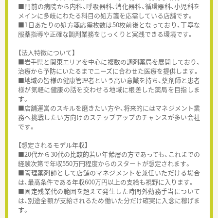
■門前の病院から内科、呼吸器科、消化器科、循環器科、小児科を
メインに多岐にわたる科目の処方箋を応需している店舗です。
■1日あたりの処方箋応需枚数は50枚前後となっており、丁寧な
服薬指導や正確な調剤業務をじっくりと実践できる環境です。
【法人特徴について】
■岩手県と関東エリアを中心に複数の調剤薬局を展開しており、
治療から予防にいたるまでニーズに合わせた医療を提供します。
■地域の皆様の健康管理者という高い意識を持ち、薬剤師と患者
様が気軽に健康の話を交わせる地域に根差した薬局を目指しま
す。
■店舗運営のスキルを磨きたい方や、将来的にはマネジメント業
務へ挑戦したい方向けのステップアップのチャンスが多い会社
です。
【想定されるモデル年収】
■20代から30代の比較的若い年齢層の方であっても、これまでの
経験次第で年収550万円程度からのスタートが想定されます。
■管理薬剤師として店舗のマネジメントを兼任いただける場合
は、最高条件である年収600万円以上の支給も視野に入ります。
■固定残業代の範囲を超えて発生した時間外勤務手当について
は、別途全額が支給されるため働いた分だけ確実に入念に稼げま
す。