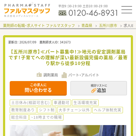
平日9：30-19：00 土日10：00-19：00
薬剤師の転職・求人サイト ファルマスタッフ
青森県
五所川原市
求人ID
更新日：
2026/07/09
薬剤師求人ID：
341673
【五所川原市】≪パート募集中！≫地元の安定調剤薬局
です！子育てへの理解が深い最新設備完備の薬局／最寄
り駅から徒歩10分程
調剤薬局
パート・アルバイト
この求人に
検討リストに
問い合わせる
追加
土日休み(相談可含む)
車通勤可
生活環境充実
教育制度あり
シフト制
大手チェーン以外
ヘルプ体制充実
総合科目
~18時までの職場