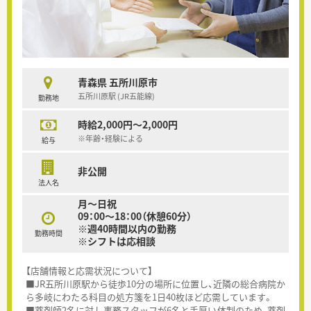
青森県 五所川原市
五所川原駅 (JR五能線)
勤務地
時給2,000円～2,000円
※年齢・経験による
給与
非公開
法人名
月～日祝
09：00～18：00（休憩60分）
※週40時間以内の勤務
勤務時間
※シフトは応相談
【店舗情報と応需状況について】
■JR五所川原駅から徒歩10分の場所に位置し、近隣の総合病院か
ら多岐にわたる科目の処方箋を1日40枚ほど応需しています。
■薬剤師2名に対し事務スタッフが6名と手厚い体制のため、薬剤