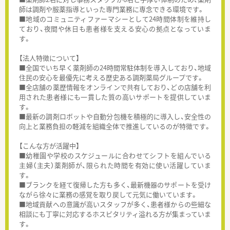
師は調剤や服薬指導といった専門業務に専念できる環境です。
■地域のコミュニティファーマシーとして24時間体制を維持し
ており、夜間や休日も患者様を支える安心の拠点となっていま
す。
【法人特徴について】
■全国でいち早く薬剤師の24時間常駐体制を導入しており、地域
住民の安心を最優先に考える歴史ある調剤薬局グループです。
■全店舗の薬歴情報をオンラインで共有しており、どの店舗を利
用された患者様にも一貫した質の高いサポートを提供していま
す。
■最新の調剤ロボットや自動分包機を積極的に導入し、安全性の
向上と業務負担の軽減を組織全体で推進しているのが特徴です。
【こんな方が活躍中】
■幼稚園や学校のスケジュールに合わせてシフトを組んでいる
主婦（主夫）薬剤師が、限られた時間を有効に使い活躍していま
す。
■ブランクを経て復帰した方も多く、最新機器のサポートを受け
ながら徐々に業務の感覚を取り戻して元気に働いています。
■地域貢献への意識が高いスタッフが多く、患者様からの些細な
相談にも丁寧に対応するホスピタリティ溢れる方が集まっていま
す。