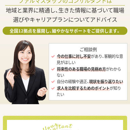
ファルマスタッフのコンサルタントは
地域と業界に精通し、生きた情報に基づいて職場
選びやキャリアプランについてアドバイス
全国12拠点を展開し、細やかなサポートをご提供します。
ご相談例
今の仕事に対し不安
があり、客観的な意
見がほしい
将来性のある職場の見極め方
がわから
ない
自分の経験や適正、
現状を振り返りたい
求人を比較するためのポイント
が知り
たい