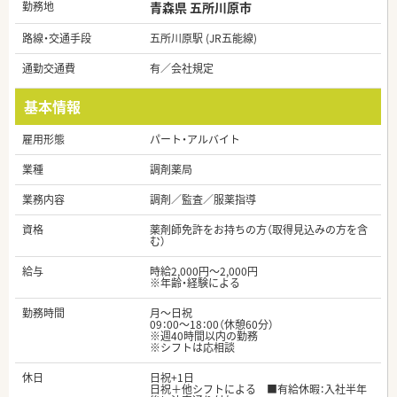
勤務地
青森県 五所川原市
路線・交通手段
五所川原駅 (JR五能線)
通勤交通費
有／会社規定
基本情報
雇用形態
パート・アルバイト
業種
調剤薬局
業務内容
調剤／監査／服薬指導
資格
薬剤師免許をお持ちの方（取得見込みの方を含
む）
給与
時給2,000円～2,000円
※年齢・経験による
勤務時間
月～日祝
09：00～18：00（休憩60分）
※週40時間以内の勤務
※シフトは応相談
休日
日祝+1日
日祝＋他シフトによる ■有給休暇：入社半年