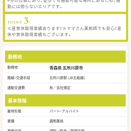
勤には困らないエリアです。
≪産育休取得実績あります！≫ママさん薬剤師でも安心！産
休や育休取得実績もございます。
勤務地
勤務地
青森県 五所川原市
路線・交通手段
五所川原駅 (JR五能線)
通勤交通費
有／会社規定
基本情報
雇用形態
パート・アルバイト
業種
調剤薬局