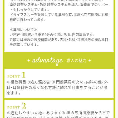
薬剤監査システム・散剤監査システムを導入、設備面でのサポー
トもしっかりしています。
ドライブスルーを設置している薬局も有、高度な在宅医療にも積
極的に携わっています。
≪薬局について≫
JR五所川原駅から車で4分の位置にある、門前薬局です。
近隣には複数の医療機関があり、内科・外科・耳鼻科等の複数科目
を応需しています。
advantage
求人の魅力
≪複数科目の処方箋応需！≫門前薬局のため、内科の他、外
科・耳鼻科等の様々な処方箋に触れて仕事をすることが出
来ます。
≪通勤しやすい立地にあります≫JRの五所川原駅から車で
4分の位置にあり、徒歩でも通勤可能な場所にあるため、通