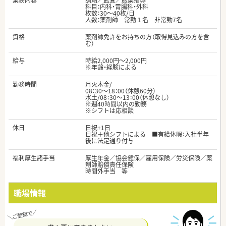
業務内容
調剤／監査／服薬指導
科目：内科・胃腸科・外科
枚数：30～40枚/日
人数：薬剤師 常勤１名 非常勤7名
資格
薬剤師免許をお持ちの方（取得見込みの方を含
む）
給与
時給2,000円～2,000円
※年齢・経験による
勤務時間
月火木金/
08：30～18：00（休憩60分）
水土/08：30～13：00（休憩なし）
※週40時間以内の勤務
※シフトは応相談
休日
日祝+1日
日祝＋他シフトによる ■有給休暇：入社半年
後に法定通り付与
福利厚生諸手当
厚生年金／協会健保／雇用保険／労災保険／薬
剤師賠償責任保険
時間外手当 等
職場情報