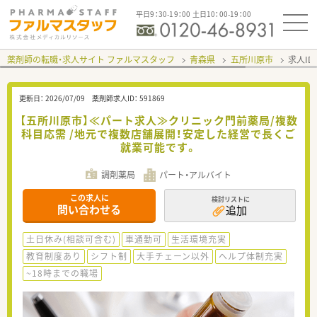
平日9：30-19：00 土日10：00-19：00
薬剤師の転職・求人サイト ファルマスタッフ
青森県
五所川原市
求人ID
更新日：
2026/07/09
薬剤師求人ID：
591869
【五所川原市】≪パート求人≫クリニック門前薬局/複数
科目応需 /地元で複数店舗展開！安定した経営で長くご
就業可能です。
調剤薬局
パート・アルバイト
この求人に
検討リストに
問い合わせる
追加
土日休み(相談可含む)
車通勤可
生活環境充実
教育制度あり
シフト制
大手チェーン以外
ヘルプ体制充実
~18時までの職場