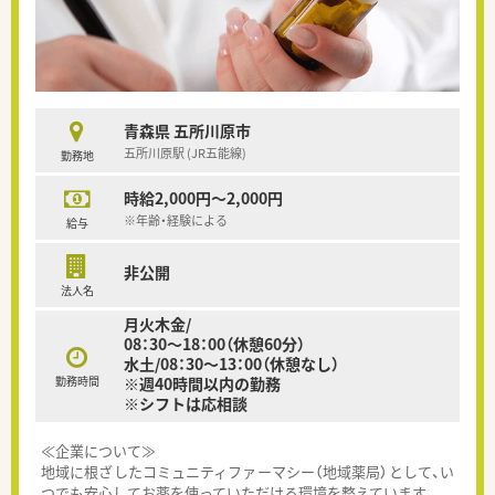
青森県 五所川原市
五所川原駅 (JR五能線)
勤務地
時給2,000円～2,000円
※年齢・経験による
給与
非公開
法人名
月火木金/
08：30～18：00（休憩60分）
水土/08：30～13：00（休憩なし）
勤務時間
※週40時間以内の勤務
※シフトは応相談
≪企業について≫
地域に根ざしたコミュニティファーマシー（地域薬局）として、い
つでも安心してお薬を使っていただける環境を整えています。