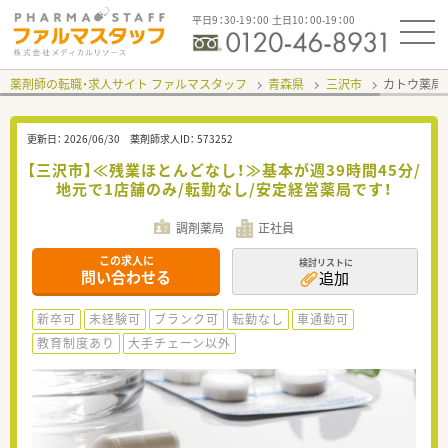
平日9：30-19：00 土日10：00-19：00
薬剤師の転職・求人サイト ファルマスタッフ
青森県
三沢市
カトウ薬局
更新日：
2026/06/30
薬剤師求人ID：
573252
【三沢市】≪残業ほとんどなし！≫基本が週39時間45分/
地元で1店舗のみ/転勤なし/安定経営薬局です！
調剤薬局
正社員
この求人に
検討リストに
問い合わせる
追加
新卒可
未経験可
ブランク可
転勤なし
車通勤可
教育制度あり
大手チェーン以外