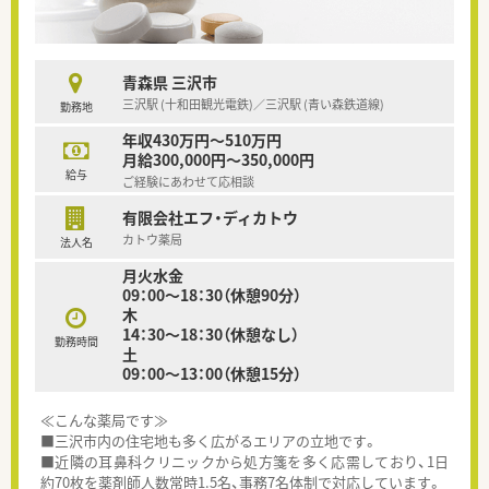
青森県 三沢市
三沢駅 (十和田観光電鉄)／三沢駅 (青い森鉄道線)
勤務地
年収430万円～510万円
月給300,000円～350,000円
給与
ご経験にあわせて応相談
有限会社エフ・ディカトウ
カトウ薬局
法人名
月火水金
09：00～18：30（休憩90分）
木
14：30～18：30（休憩なし）
勤務時間
土
09：00～13：00（休憩15分）
≪こんな薬局です≫
■三沢市内の住宅地も多く広がるエリアの立地です。
■近隣の耳鼻科クリニックから処方箋を多く応需しており、1日
約70枚を薬剤師人数常時1.5名、事務7名体制で対応しています。