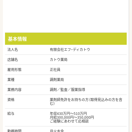
基本情報
法人名
有限会社エフ・ディカトウ
店舗名
カトウ薬局
雇用形態
正社員
業種
調剤薬局
業務内容
調剤／監査／服薬指導
資格
薬剤師免許をお持ちの方（取得見込みの方を含
む）
給与
年収430万円～510万円
月給300,000円～350,000円
ご経験にあわせて応相談
勤務時間
月火水金