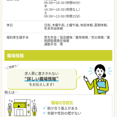
09：00～18：30（休憩90分）
木
14：30～18：30（休憩なし）
土
09：00～13：00（休憩15分）
休日
日祝、木曜午前、土曜午後、有給休暇、夏期休暇、
年末年始休暇
福利厚生諸手当
厚生年金／協会健保／雇用保険／労災保険／薬
剤師賠償責任保険
通勤手当 等
職場情報
求人票に書ききれない
“詳しい職場情報”
をお伝えします！
職場の雰囲気
助け合う風土がある
年齢や性別の壁がない