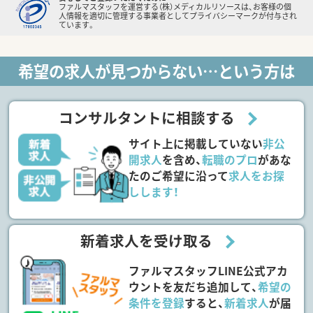
ファルマスタッフを運営する（株）メディカルリソースは、お客様の個
人情報を適切に管理する事業者としてプライバシーマークが付与され
ています。
希望の求人が見つからない…という方は
コンサルタントに相談する
サイト上に掲載していない
非公
開求人
を含め、
転職のプロ
があな
たのご希望に沿って
求人をお探
しします！
新着求人を受け取る
ファルマスタッフLINE公式アカ
ウントを友だち追加して、
希望の
条件を登録
すると、
新着求人
が届