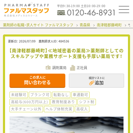
平日9：30-19：00 土日10：00-19：00
薬剤師の転職・求人サイト ファルマスタッフ
青森県
南津軽郡藤崎町
サ
更新日：
2026/07/09
薬剤師求人ID：
484536
【南津軽郡藤崎町】≪地域密着の薬局≫薬剤師としての
スキルアップや業務サポート支援も手厚い薬局です！
調剤薬局
正社員
この求人に
検討リストに
問い合わせる
追加
未経験可
ブランク可
転勤なし
車通勤可
高給与(600万円以上)
教育制度あり
シフト制
大手チェーン以外
ヘルプ体制充実
高収入