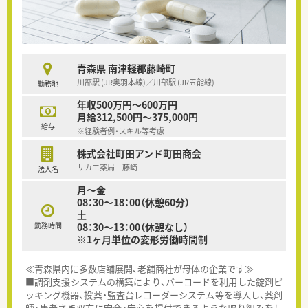
青森県 南津軽郡藤崎町
川部駅 (JR奥羽本線)／川部駅 (JR五能線)
勤務地
年収500万円～600万円
月給312,500円～375,000円
給与
※経験者例・スキル等考慮
株式会社町田アンド町田商会
サカエ薬局 藤崎
法人名
月～金
08：30～18：00（休憩60分）
土
勤務時間
08：30～13：00（休憩なし）
※1ヶ月単位の変形労働時間制
≪青森県内に多数店舗展開、老舗商社が母体の企業です≫
■調剤支援システムの構築により、バーコードを利用した錠剤ピ
ッキング機器、投薬・監査台レコーダーシステム等を導入し、薬剤
師・患者さま双方に安全・安心を提供できるような取り組みをし