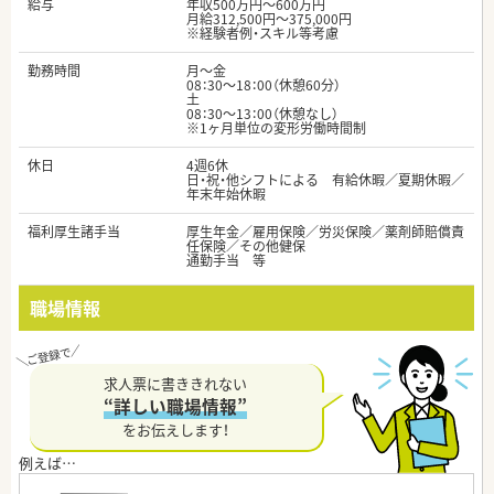
給与
年収500万円～600万円
月給312,500円～375,000円
※経験者例・スキル等考慮
勤務時間
月～金
08：30～18：00（休憩60分）
土
08：30～13：00（休憩なし）
※1ヶ月単位の変形労働時間制
休日
4週6休
日・祝・他シフトによる 有給休暇／夏期休暇／
年末年始休暇
福利厚生諸手当
厚生年金／雇用保険／労災保険／薬剤師賠償責
任保険／その他健保
通勤手当 等
職場情報
求人票に書ききれない
“詳しい職場情報”
をお伝えします！