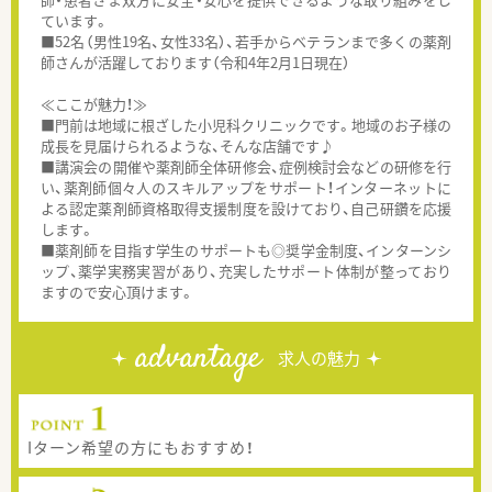
ています。
■52名（男性19名、女性33名）、若手からベテランまで多くの薬剤
師さんが活躍しております（令和4年2月1日現在）
≪ここが魅力！≫
■門前は地域に根ざした小児科クリニックです。地域のお子様の
成長を見届けられるような、そんな店舗です♪
■講演会の開催や薬剤師全体研修会、症例検討会などの研修を行
い、薬剤師個々人のスキルアップをサポート！インターネットに
よる認定薬剤師資格取得支援制度を設けており、自己研鑽を応援
します。
■薬剤師を目指す学生のサポートも◎奨学金制度、インターンシ
ップ、薬学実務実習があり、充実したサポート体制が整っており
ますので安心頂けます。
advantage
求人の魅力
Iターン希望の方にもおすすめ！