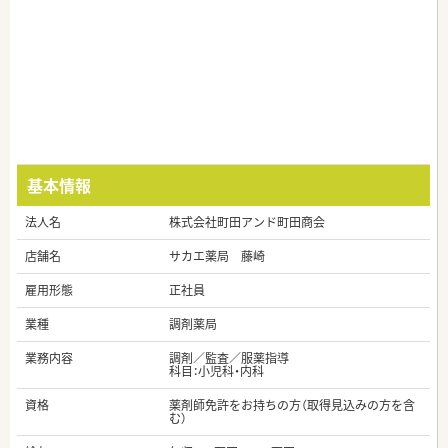
基本情報
法人名
株式会社町田アンド町田商会
店舗名
サカエ薬局 藤崎
雇用形態
正社員
業種
調剤薬局
業務内容
調剤／監査／服薬指導
科目：小児科・内科
資格
薬剤師免許をお持ちの方（取得見込みの方を含
む）