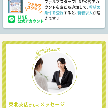
ファルマスタッフLINE公式アカ
ウントを友だち追加して、
希望の
条件を登録
すると、
新着求人
が届
きます♪
東北支店
メッセージ
からの