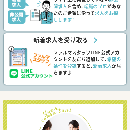
開求人
を含め、
転職のプロ
があな
たのご希望に沿って
求人をお探
しします！
新着求人を受け取る
ファルマスタッフLINE公式アカ
ウントを友だち追加して、
希望の
条件を登録
すると、
新着求人
が届
きます♪