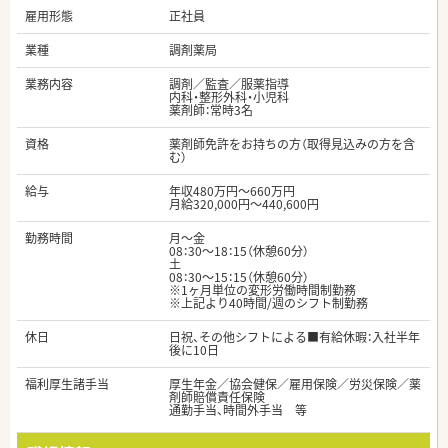
雇用形態
正社員
業種
調剤薬局
業務内容
調剤／監査／服薬指導
内科・整形外科・小児科
薬剤師：常時3名
資格
薬剤師免許をお持ちの方（取得見込みの方を含
む）
給与
年収480万円～660万円
月給320,000円～440,600円
勤務時間
月～金
08：30～18：15（休憩60分）
土
08：30～15：15（休憩60分）
※1ヶ月単位の変形労働時間制勤務
※上記より40時間/週のシフト制勤務
休日
日祝、その他シフトによる■有給休暇：入社半年
後に10日
福利厚生諸手当
厚生年金／協会健保／雇用保険／労災保険／薬
剤師賠償責任保険
通勤手当、時間外手当 等