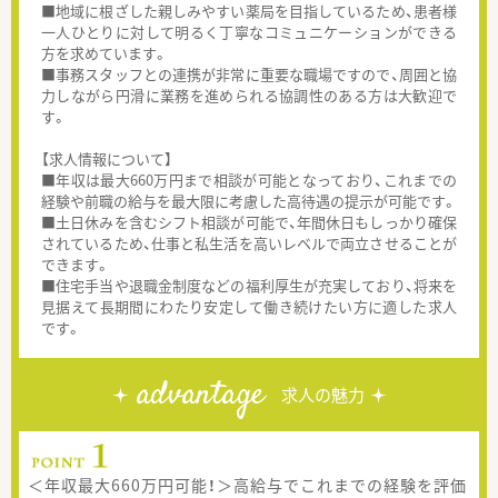
■地域に根ざした親しみやすい薬局を目指しているため、患者様
一人ひとりに対して明るく丁寧なコミュニケーションができる
方を求めています。
■事務スタッフとの連携が非常に重要な職場ですので、周囲と協
力しながら円滑に業務を進められる協調性のある方は大歓迎で
す。
【求人情報について】
■年収は最大660万円まで相談が可能となっており、これまでの
経験や前職の給与を最大限に考慮した高待遇の提示が可能です。
■土日休みを含むシフト相談が可能で、年間休日もしっかり確保
されているため、仕事と私生活を高いレベルで両立させることが
できます。
■住宅手当や退職金制度などの福利厚生が充実しており、将来を
見据えて長期間にわたり安定して働き続けたい方に適した求人
です。
advantage
求人の魅力
＜年収最大660万円可能！＞高給与でこれまでの経験を評価