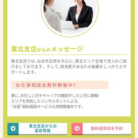
東北支店
メッセージ
からの
東北支店では、仙台市近郊を中心に、東北エリア全域で求人のご紹
介をしております。 そして、担当者があなたの転職をしっかりとサ
ポートします。
お仕事相談会無料開催中！
更に、お忙しい方やキャリアの棚卸がしたい方に朗報!
エリアを熟知したコンサルタントによる、
“出張”個別相談サービスも同時開催中です。
東北支店からの
無料相談会を予約
最新情報