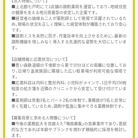
【法人特徴について】
■上北郡七戸町にて1店舗の調剤薬局を運営しており、地域住民
の健康を支える地元密着型の安定した企業です。
■経営者の娘様お二人が薬剤師として現場で活躍されているた
め、現場の状況を正しく理解した経営体制が構築されており安心
です。
■調剤ミスを未然に防ぎ、作業効率を向上させるために、最新の
調剤機器を惜しみなく導入する先進的な姿勢を大切にしていま
す。
【店舗情報と応需状況について】
■青い森鉄道線の千曳駅から車で10分ほどの距離に位置してお
り、日帰り温泉施設に隣接した広い駐車場が利用可能な環境で
す。
■応需科目は内科と整形外科、小児科がメインで、1日平均150枚
程度の処方箋を近隣のクリニックから安定して受け付けていま
す。
■薬剤師は常勤3名とパート2名の体制で、事務員が5名と非常に
多く在籍しているため、調剤や監査に集中できる業務体制です。
【募集背景と求める人物像について】
■今後の業務拡大を見据えた「増員募集」の急募案件であり、意欲
的な方であれば年齢やブランクを問わず積極的に採用を検討し
ます。