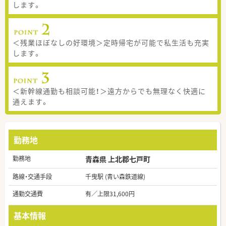
します。
＜残業ほぼなしの好環境＞定時帰宅が可能で私生活も充実
します。
＜新幹線通勤も相談可能！＞遠方からでも無理なく快適に
通えます。
勤務地
勤務地
青森県 上北郡七戸町
路線・交通手段
千曳駅 (青い森鉄道線)
通勤交通費
有／上限31,600円
基本情報