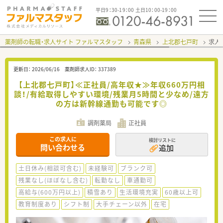
平日9：30-19：00 土日10：00-19：00
薬剤師の転職・求人サイト ファルマスタッフ
青森県
上北郡七戸町
求人I
更新日：
2026/06/16
薬剤師求人ID：
337389
【上北郡七戸町】≪正社員/高年収★≫年収660万円相
談！/有給取得しやすい環境/残業月5時間と少なめ/遠方
の方は新幹線通勤も可能です◎
調剤薬局
正社員
この求人に
検討リストに
問い合わせる
追加
土日休み(相談可含む)
未経験可
ブランク可
残業なし(ほぼなし含む)
転勤なし
車通勤可
高給与(600万円以上)
積雪あり
生活環境充実
60歳以上可
教育制度あり
シフト制
大手チェーン以外
在宅