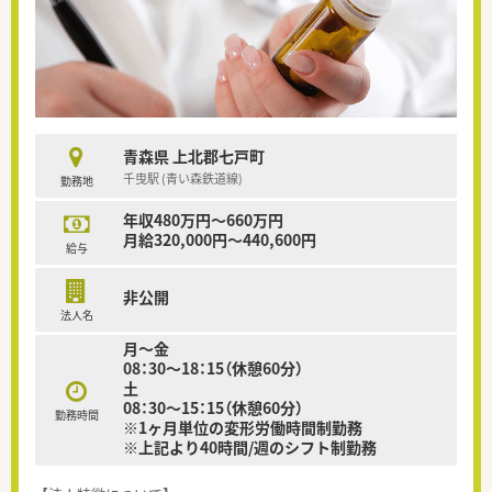
青森県 上北郡七戸町
千曳駅 (青い森鉄道線)
勤務地
年収480万円～660万円
月給320,000円～440,600円
給与
非公開
法人名
月～金
08：30～18：15（休憩60分）
土
08：30～15：15（休憩60分）
勤務時間
※1ヶ月単位の変形労働時間制勤務
※上記より40時間/週のシフト制勤務