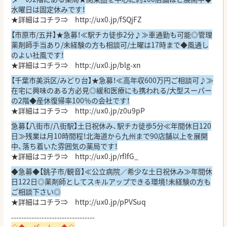
水曜日は固定休みです！
★詳細はコチラ⇒
http://ux0.jp/fSQjFZ
【市原市/五井】★急募！≪駅チカ徒歩2分♪≫車通勤も可能◎管理
薬剤師手当あり/未経験の方も相談可/土曜は17時まで◆風通し
のよい社風です！
★詳細はコチラ⇒
http://ux0.jp/blg-xn
【千葉市美浜区/みどり台】★急募！≪高年収600万円ご相談可♪≫
在宅に興味のある方必見◎緩和医療にも携われる/大型スーパー
の2階◆産休復帰率100％の会社です！
★詳細はコチラ⇒
http://ux0.jp/z0u9pP
急募【八街市/八街駅】土日祝休み、駅チカ徒歩5分≪年間休日120
日≫残業は月10時間程！北海道から九州まで90店舗以上を展開
中、落ち着いた雰囲気の薬局です！
★詳細はコチラ⇒
http://ux0.jp/rfIfG_
◆急募◆【銚子市/観音】≪公立病院／希少な土日祝休み≫年間休
日122日◎薬剤師としてスキルアップできる環境！未経験の方も
ご相談下さい◎
★詳細はコチラ⇒
http://ux0.jp/pPVSuq
---------------------------------