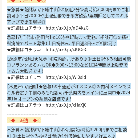
◇◆ パート ◆◇
★急募★【船橋市/下総中山】≪駅近2分≫高時給3,000円までご相
談可♪平日20：00や土曜勤務できる方歓迎！薬剤師としてスキル
アップできる環境◎
★詳細はコチラ⇒
http://ux0.jp/nD4kzG
急募【八千代市/勝田台】≪16時や17時まで勤務ご相談可◎≫精神
科病院でパート募集！土日祝休み、平日週3日～ご相談可♪
★詳細はコチラ⇒
http://ux0.jp/iJUOeC
【茂原市/茂原】★急募！≪院内託児所あり♪≫土日祝休み相談可能
◎ブランクある方もOK◆9:00～13:00など1日4時間以上勤務で
きる方大歓迎です！
★詳細はコチラ⇒
http://ux0.jp/WI0sId
【木更津市/祇園】★急募！≪車通勤がオススメ◎≫内科メインでス
キル安定♪午前のみも相談可/千葉県内をメインに展開中◆2024
年1月オープンの綺麗な店舗です！
★詳細はコチラ⇒
http://ux0.jp/xHaXj0
---------------------------------
◇◆ 派遣 ◆◇
＊急募＊【船橋市/下総中山】≪8月開始/時給3,200円までご相談
可！≫土日祝休み/週2日/駅近1分で通勤しやすい好立地♪