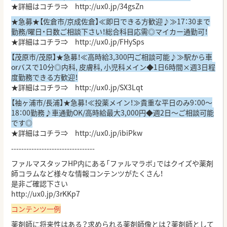
★詳細はコチラ⇒
http://ux0.jp/34gsZn
★急募★【佐倉市/京成佐倉】≪即日できる方歓迎♪≫17：30まで
勤務/曜日・日数ご相談下さい！総合科目応需◎マイカー通勤可！
★詳細はコチラ⇒
http://ux0.jp/FHySps
【茂原市/茂原】★急募！≪高時給3,300円ご相談可能♪≫駅から車
orバスで10分◎内科, 皮膚科, 小児科メイン◆1日6時間×週3日程
度勤務できる方歓迎！
★詳細はコチラ⇒
http://ux0.jp/SX3Lqt
【袖ヶ浦市/長浦】★急募！≪投薬メイン！≫貴重な平日のみ9：00～
18：00勤務♪車通勤OK/高時給最大3,000円◆週2日～ご相談可能
です◎
★詳細はコチラ⇒
http://ux0.jp/ibiPkw
---------------------------------
ファルマスタッフHP内にある「ファルマラボ」ではクイズや薬剤
師コラムなど様々な情報コンテンツがたくさん！
是非ご確認下さい
http://ux0.jp/3rKKp7
コンテンツ一例
薬剤師に将来性はある？求められる薬剤師像とは？薬剤師として