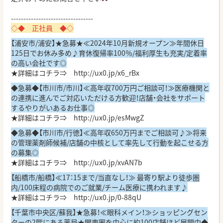
---------------------------------
◇◆ 正社員 ◆◇
【浦安市/浦安】★急募★≪2024年10月新規オープン≫年間休日
125日でお休み多め♪育休復帰率100％/福利厚生も充実/定着率
の高い会社です◎
★詳細はコチラ⇒
http://ux0.jp/x6_rBx
◆急募◆【市川市/市川】≪高年収700万円ご相談可！≫医療機関と
の連携に進んでご対応いただける方歓迎！店舗・会社をサポート
するやりがいあるお仕事◎
★詳細はコチラ⇒
http://ux0.jp/esMwgZ
◆急募◆【市川市/行徳】≪高年収650万円までご相談可♪≫将来
の管理薬剤師候補/店舗の中核として率先して行動を起こせる方
の募集◎
★詳細はコチラ⇒
http://ux0.jp/xvAN7b
【船橋市/船橋】≪17：15まで/当直なし！≫ 最寄り駅より徒歩圏
内/100床程の病院でのご就業/チーム医療に携われます♪
★詳細はコチラ⇒
http://ux0.jp/0-88qU
【千葉市中央区/蘇我】★急募！≪眼科メイン！≫ショッピングセン
ターの2階にある薬局★関東圏を中心に約100店舗ほど展開中◆