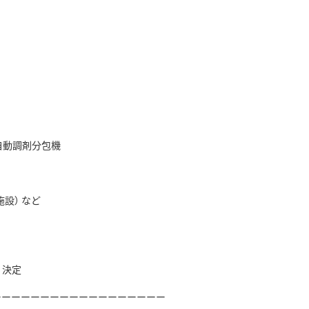
名
全自動調剤分包機
施設） など
決定
ーーーーーーーーーーーーーーーーーー