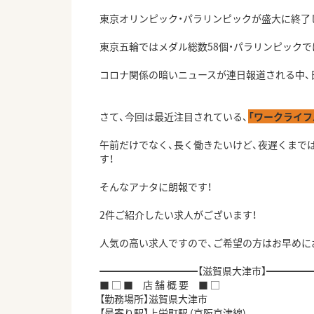
東京オリンピック・パラリンピックが盛大に終了
東京五輪ではメダル総数58個・パラリンピックで
コロナ関係の暗いニュースが連日報道される中、
さて、今回は最近注目されている、
「ワークライフ
午前だけでなく、長く働きたいけど、夜遅くまでは
す！
そんなアナタに朗報です！
2件ご紹介したい求人がございます！
人気の高い求人ですので、ご希望の方はお早めに
━━━━━━━━━━【滋賀県大津市】━━━━
■ □ ■ 店 舗 概 要 ■ □
【勤務場所】滋賀県大津市
【最寄り駅】上栄町駅 (京阪京津線)