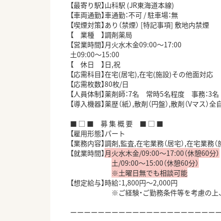
【最寄り駅】山科駅 (JR東海道本線)
【車両通勤】車通勤：不可 / 駐車場：無
【喫煙対策】あり（禁煙） [特記事項] 敷地内禁煙
【 業種 】調剤薬局
【営業時間】月火水木金09:00～17:00
土09:00～15:00
【 休日 】日,祝
【応需科目】在宅(居宅),在宅(施設)その他面対応
【応需枚数】80枚/日
【人員体制】薬剤師：7名 常時5名程度 事務：3
【導入機器】薬歴（紙）,散剤（円盤）,散剤（Vマス）
■ □ ■ 募 集 概 要 ■ □ ■
【雇用形態】パート
【業務内容】調剤,監査,在宅業務（居宅）,在宅業務（
【就業時間】
月火水木金/09:00～17:00（休憩60分）
土/09:00～15:00（休憩60分）
※土曜日無でも相談可能
【想定給与】時給：1,800円～2,000円
※ご経験・ご勤務条件等を考慮の上、
ーーーーーーーーーーーーーーーーーーーーー