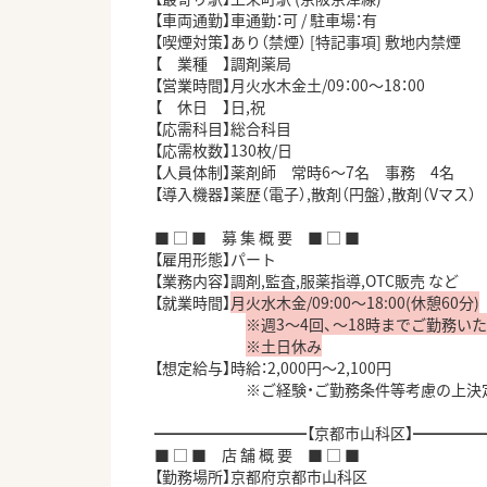
【車両通勤】車通勤：可 / 駐車場：有
【喫煙対策】あり（禁煙） [特記事項] 敷地内禁煙
【 業種 】調剤薬局
【営業時間】月火水木金土/09：00～18：00
【 休日 】日,祝
【応需科目】総合科目
【応需枚数】130枚/日
【人員体制】薬剤師 常時6～7名 事務 4名
【導入機器】薬歴（電子）,散剤（円盤）,散剤（Vマス）
■ □ ■ 募 集 概 要 ■ □ ■
【雇用形態】パート
【業務内容】調剤,監査,服薬指導,OTC販売 など
【就業時間】
月火水木金/09:00～18:00(休憩60分)
※週3～4回、～18時までご勤務い
※土日休み
【想定給与】時給：2,000円～2,100円
※ご経験・ご勤務条件等考慮の上決
━━━━━━━━━━【京都市山科区】━━━━
■ □ ■ 店 舗 概 要 ■ □ ■
【勤務場所】京都府京都市山科区