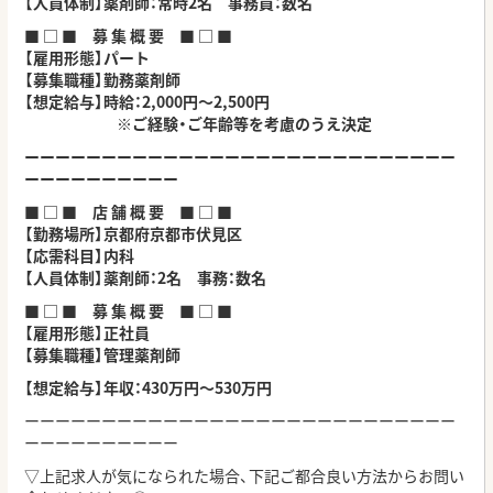
【人員体制】薬剤師：常時2名 事務員：数名
■ □ ■ 募 集 概 要 ■ □ ■
【雇用形態】パート
【募集職種】勤務薬剤師
【想定給与】時給：2,000円～2,500円
※ご経験・ご年齢等を考慮のうえ決定
ーーーーーーーーーーーーーーーーーーーーーーーーーーーー
ーーーーーーーーーー
■ □ ■ 店 舗 概 要 ■ □ ■
【勤務場所】京都府京都市伏見区
【応需科目】内科
【人員体制】薬剤師：2名 事務：数名
■ □ ■ 募 集 概 要 ■ □ ■
【雇用形態】正社員
【募集職種】管理薬剤師
【想定給与】年収：430万円～530万円
ーーーーーーーーーーーーーーーーーーーーーーーーーーーー
ーーーーーーーーーー
▽上記求人が気になられた場合、下記ご都合良い方法からお問い