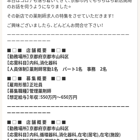
本日はコロナも落ち着いてきて、京都市内でもちらほら新店開局
のお話を伺うようになりました⭐
その新店での薬剤師求人の特集をさせていただきます！
ご興味ございましたら、どんどんお問合せ下さい！
ーーーーーーーーーーーーーーーーーーーーーーーーーーーー
ーーーーーーーーーー
■ □ ■ 店 舗 概 要 ■ □ ■
【勤務場所】京都府京都市山科区
【応需科目】内科,消化器科
【人員体制】薬剤師常勤1名 パート1名 事務 2名
■ □ ■ 募 集 概 要 ■ □ ■
【雇用形態】正社員
【募集職種】管理薬剤師
【想定給与】年収：550万円～650万円
ーーーーーーーーーーーーーーーーーーーーーーーーーーーー
ーーーーーーーーーー
■ □ ■ 店 舗 概 要 ■ □ ■
【勤務場所】京都府京都市山科区
【応需科目】内科,循環器科,消化器科,在宅(居宅),在宅(施設)