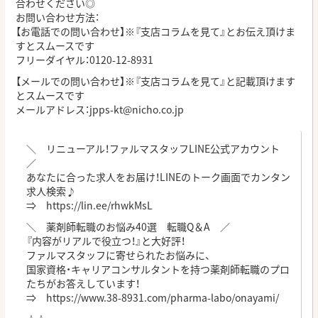
合わせください◎
お問い合わせ方法：
【お電話での問い合わせ】※『支店コラムを見て』とお伝え頂けま
すとスムースです
フリーダイヤル：0120-12-8931
【メールでの問い合わせ】※『支店コラムを見て』と記載頂けます
とスムースです
メールアドレス：
jpps-kt@nicho.co.jp
＼ リニューアル！ファルマスタッフLINE公式アカウント
／
あなたに合った求人をお届け！LINEのトーク画面でカンタン
求人検索♪
⇒
https://lin.ee/rhwkMsL
＼ 薬剤師転職のお悩み40選 転職Q＆A ／
『内容がリアルで役立つ！』と大好評！
ファルマスタッフに寄せられたお悩みに、
国家資格・キャリアコンサルタントを持つ薬剤師転職のプロ
たちがお答えしています！
⇒
https://www.38-8931.com/pharma-labo/onayami/