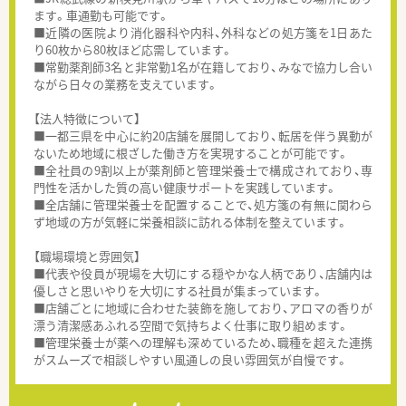
ます。車通勤も可能です。
■近隣の医院より消化器科や内科、外科などの処方箋を1日あた
り60枚から80枚ほど応需しています。
■常勤薬剤師3名と非常勤1名が在籍しており、みなで協力し合い
ながら日々の業務を支えています。
【法人特徴について】
■一都三県を中心に約20店舗を展開しており、転居を伴う異動が
ないため地域に根ざした働き方を実現することが可能です。
■全社員の9割以上が薬剤師と管理栄養士で構成されており、専
門性を活かした質の高い健康サポートを実践しています。
■全店舗に管理栄養士を配置することで、処方箋の有無に関わら
ず地域の方が気軽に栄養相談に訪れる体制を整えています。
【職場環境と雰囲気】
■代表や役員が現場を大切にする穏やかな人柄であり、店舗内は
優しさと思いやりを大切にする社員が集まっています。
■店舗ごとに地域に合わせた装飾を施しており、アロマの香りが
漂う清潔感あふれる空間で気持ちよく仕事に取り組めます。
■管理栄養士が薬への理解も深めているため、職種を超えた連携
がスムーズで相談しやすい風通しの良い雰囲気が自慢です。